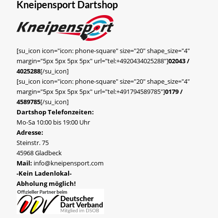
Kneipensport Dartshop
[su_icon icon="icon: phone-square" size="20" shape_size="4"
margin="5px 5px 5px 5px" url="tel:+4920434025288"]
02043 /
4025288
[/su_icon]
[su_icon icon="icon: phone-square" size="20" shape_size="4"
margin="5px 5px 5px 5px" url="tel:+491794589785"]
0179 /
4589785
[/su_icon]
Dartshop Telefonzeiten:
Mo-Sa 10:00 bis 19:00 Uhr
Adresse:
Steinstr. 75
45968 Gladbeck
Mail:
info@kneipensport.com
-Kein Ladenlokal-
Abholung möglich!