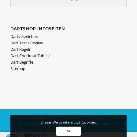
DARTSHOP INFOSEITEN
Dartverzeichnis
Dart Test / Review
Dart Regeln
Dart Checkout Tabelle
Dart Begriffe
Sitemap
© Copyright - Kneipensport.com -
Dartshop
für
Dartscheiben
und
Darts
Diese Webseite nutzt Cookies
*Preise inkl. MwSt und zzgl.
Versandkosten
| *UVP = Unverbindliche
Preisempfehlung des Herstellers
OK
GUT
(4.48 / 5)
Impressum
|
Datenschutz