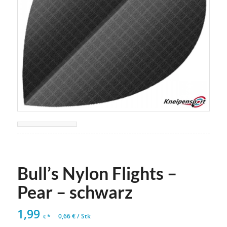
Bull’s Nylon Flights –
Pear – schwarz
1,99
*
0,66
€
/
Stk
€