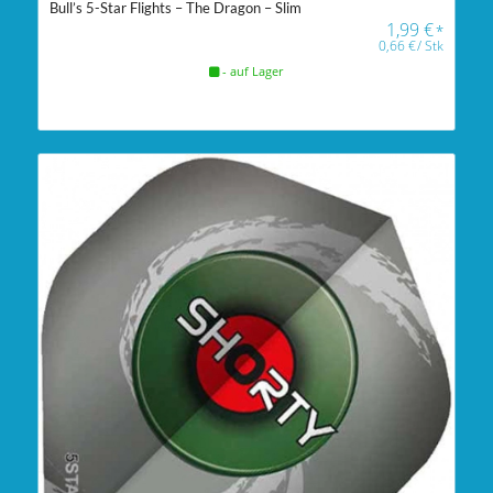
Bull’s 5-Star Flights – The Dragon – Slim
1,99
€
*
0,66
€
/
Stk
- auf Lager