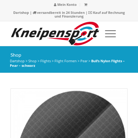
Mein Konto
Dartshop
|
versandbereit in 24 Stunden |
Kauf auf Rechnung
und Finanzierung
Shop
Dartshop
>
Shop
>
Flights
>
Flight Formen
>
Pear
>
Bull’s Nylon Flights –
Pear – schwarz