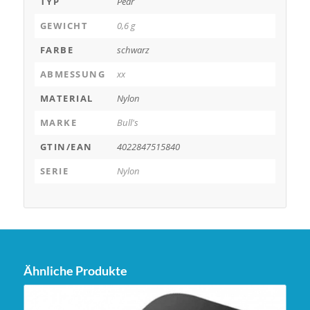
TYP
Pear
GEWICHT
0,6 g
FARBE
schwarz
ABMESSUNG
xx
MATERIAL
Nylon
MARKE
Bull's
GTIN/EAN
4022847515840
SERIE
Nylon
Ähnliche Produkte