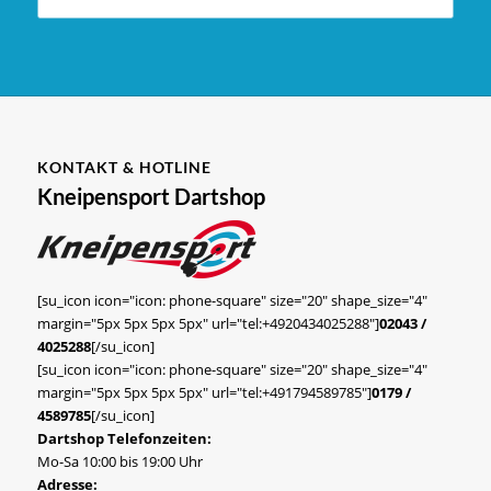
KONTAKT & HOTLINE
Kneipensport Dartshop
[su_icon icon="icon: phone-square" size="20" shape_size="4"
margin="5px 5px 5px 5px" url="tel:+4920434025288"]
02043 /
4025288
[/su_icon]
[su_icon icon="icon: phone-square" size="20" shape_size="4"
margin="5px 5px 5px 5px" url="tel:+491794589785"]
0179 /
4589785
[/su_icon]
Dartshop Telefonzeiten:
Mo-Sa 10:00 bis 19:00 Uhr
Adresse: