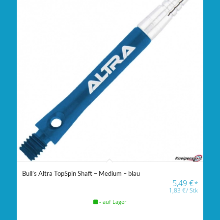
Bull’s Altra TopSpin Shaft – Medium – blau
5,49
€
*
1,83
€
/
Stk
- auf Lager