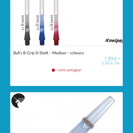
Bull’s B-Grip SI Shaft – Medium – schwarz
1,99
€
*
0,66
€
/
Stk
- nicht verfügbar