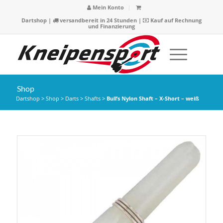
Mein Konto
Dartshop
|
versandbereit in 24 Stunden |
Kauf auf Rechnung
und Finanzierung
Shop
Dartshop
>
Shop
>
Darts
>
Shafts
>
Bull’s Nylon Shaft – X-Short – weiß