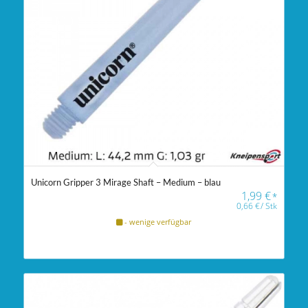
Unicorn Gripper 3 Mirage Shaft – Medium – blau
1,99
€
*
0,66
€
/
Stk
- wenige verfügbar