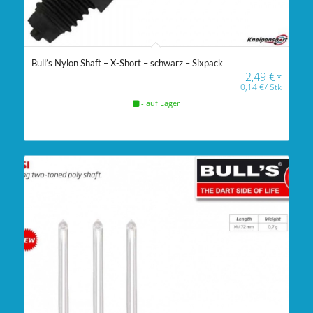
Bull’s Nylon Shaft – X-Short – schwarz – Sixpack
2,49
€
*
0,14
€
/
Stk
- auf Lager