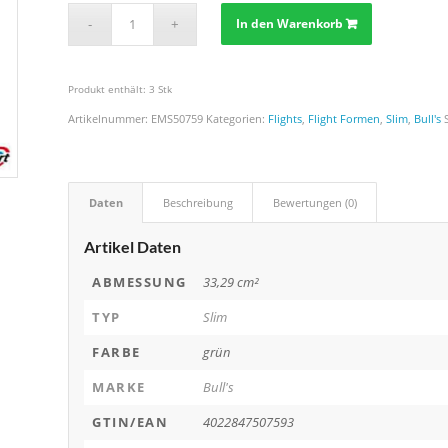
In den Warenkorb
Produkt enthält: 3
Stk
Artikelnummer:
EMS50759
Kategorien:
Flights
,
Flight Formen
,
Slim
,
Bull's
Daten
Beschreibung
Bewertungen (0)
Artikel Daten
ABMESSUNG
33,29 cm²
TYP
Slim
FARBE
grün
MARKE
Bull's
GTIN/EAN
4022847507593