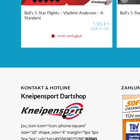
Bull’s 5-Star Flights – Vladimir Andersen – A-
Bull’s 5-St
Standard
1,99
€
*
0,66
€
/
Stk
- nicht verfügbar
KONTAKT & HOTLINE
ZAHLUN
Kneipensport Dartshop
[su_icon icon="icon: phone-square"
size="20" shape_size="4" margin="5px 5px
5px 5px" url="tel:+4920434025288"]
02043