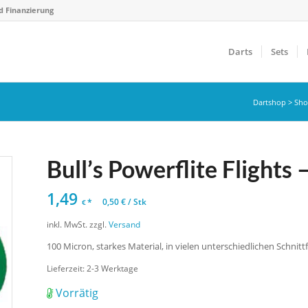
d Finanzierung
Darts
Sets
Dartshop
>
Sh
Bull’s Powerflite Flights 
1,49
*
0,50
€
/
Stk
€
inkl. MwSt.
zzgl.
Versand
100 Micron, starkes Material, in vielen unterschiedlichen Schnit
Lieferzeit:
2-3 Werktage
Vorrätig