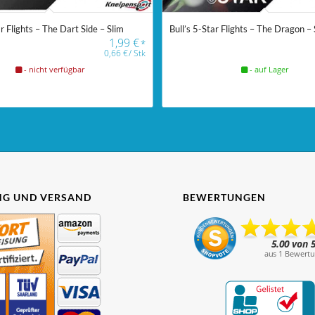
ar Flights – The Dart Side – Slim
Bull’s 5-Star Flights – The Dragon – 
1,99
€
*
0,66
€
/
Stk
- nicht verfügbar
- auf Lager
G UND VERSAND
BEWERTUNGEN