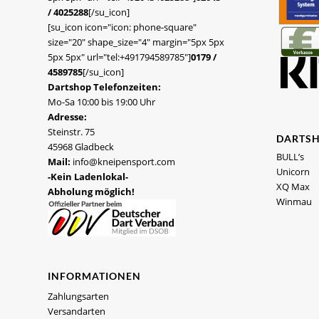
/ 4025288
[/su_icon]
[su_icon icon="icon: phone-square"
size="20" shape_size="4" margin="5px 5px
5px 5px" url="tel:+491794589785"]
0179 /
4589785
[/su_icon]
Dartshop Telefonzeiten:
Mo-Sa 10:00 bis 19:00 Uhr
Adresse:
Steinstr. 75
DARTS
45968 Gladbeck
BULL’s
Mail:
info@kneipensport.com
Unicorn
-Kein Ladenlokal-
XQ Max
Abholung möglich!
Winmau
INFORMATIONEN
Zahlungsarten
Versandarten