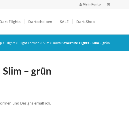
Mein Konto
Dart Flights
Dartscheiben
SALE
Dart-Shop
op
>
Flights
>
Flight Formen
>
Slim
>
Bull’s Powerflite Flights – Slim – grün
– Slim – grün
tformen und Designs erhältlich.