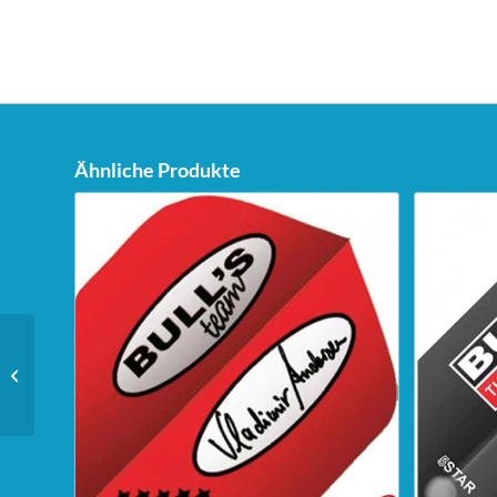
Ähnliche Produkte
Bull’s Powerflite Flights
– A-Standard – weiß