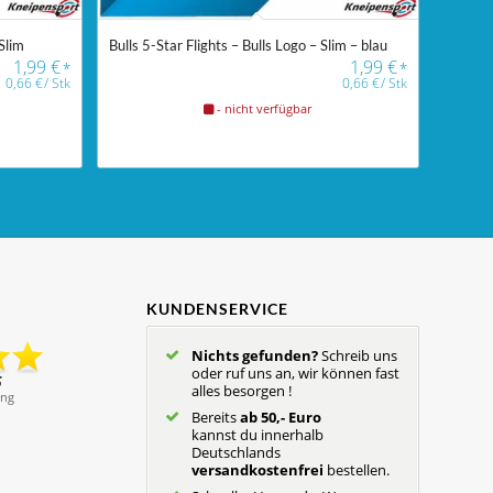
Slim
Bulls 5-Star Flights – Bulls Logo – Slim – blau
1,99
€
1,99
€
*
*
0,66
€
/
Stk
0,66
€
/
Stk
- nicht verfügbar
KUNDENSERVICE
Nichts gefunden?
Schreib uns
oder ruf uns an, wir können fast
alles besorgen !
Bereits
ab 50,- Euro
kannst du innerhalb
Deutschlands
versandkostenfrei
bestellen.