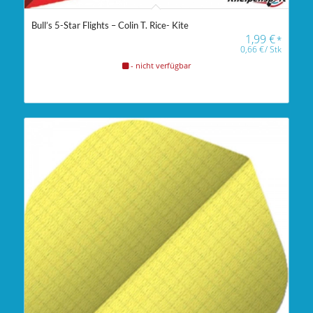
Bull’s 5-Star Flights – Colin T. Rice- Kite
1,99
€
*
0,66
€
/
Stk
- nicht verfügbar