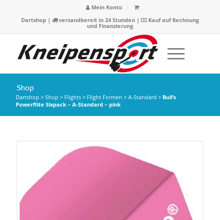
Mein Konto
Dartshop
|
versandbereit in 24 Stunden |
Kauf auf Rechnung
und Finanzierung
Shop
Dartshop
>
Shop
>
Flights
>
Flight Formen
>
A-Standard
>
Bull’s
Powerflite Sixpack – A-Standard – pink