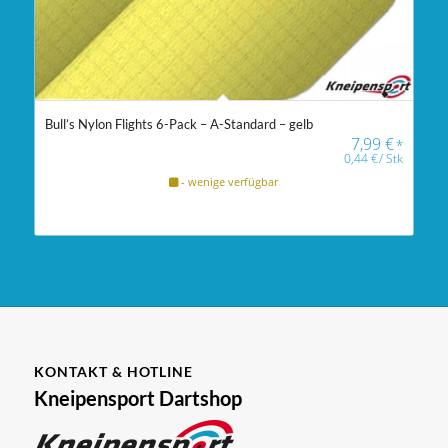
Bull’s Nylon Flights 6-Pack – A-Standard – gelb
7,99
€
*
0,44
€
/
Stk
- wenige verfügbar
KONTAKT & HOTLINE
Kneipensport Dartshop