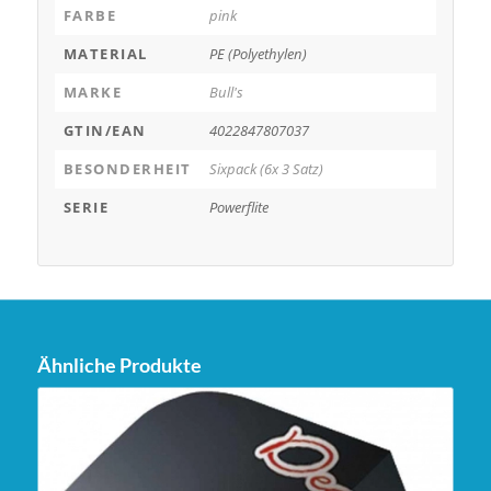
FARBE
pink
MATERIAL
PE (Polyethylen)
MARKE
Bull's
GTIN/EAN
4022847807037
BESONDERHEIT
Sixpack (6x 3 Satz)
SERIE
Powerflite
Ähnliche Produkte