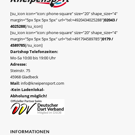
[su_icon icon="icon: phone-square" size="20" shape_size="4"
margin="5px 5px 5px 5px" url="tel:+4920434025288"]
02043 /
4025288
[/su_icon]
[su_icon icon="icon: phone-square" size="20" shape_size="4"
margin="5px 5px 5px 5px" url="tel:+491794589785"]
0179 /
4589785
[/su_icon]
Dartshop Telefonzeiten:
Mo-Sa 10:00 bis 19:00 Uhr
Adresse:
Steinstr. 75
45968 Gladbeck
Mail:
info@kneipensport.com
-Kein Ladenlokal-
Abholung möglich!
INFORMATIONEN