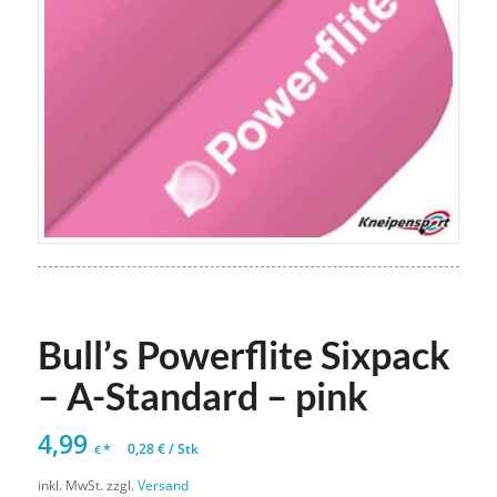
Bull’s Powerflite Sixpack
– A-Standard – pink
4,99
*
0,28
€
/
Stk
€
inkl. MwSt.
zzgl.
Versand