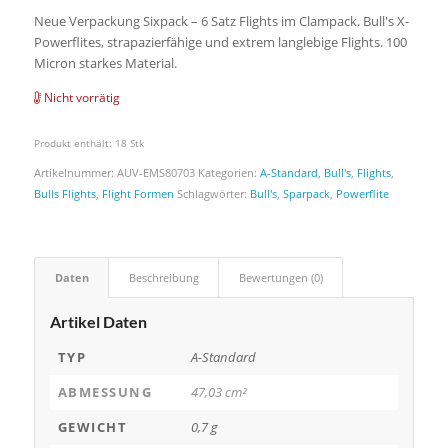
Neue Verpackung Sixpack – 6 Satz Flights im Clampack. Bull's X-
Powerflites, strapazierfähige und extrem langlebige Flights. 100
Micron starkes Material.
Nicht vorrätig
Produkt enthält: 18
Stk
Artikelnummer:
AUV-EMS80703
Kategorien:
A-Standard
,
Bull's
,
Flights
,
Bulls Flights
,
Flight Formen
Schlagwörter:
Bull's
,
Sparpack
,
Powerflite
Daten
Beschreibung
Bewertungen (0)
Artikel Daten
TYP
A-Standard
ABMESSUNG
47,03 cm²
GEWICHT
0,7 g