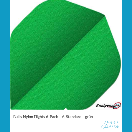
Bull’s Nylon Flights 6-Pack – A-Standard – grün
7,99
€
*
0,44
€
/
Stk