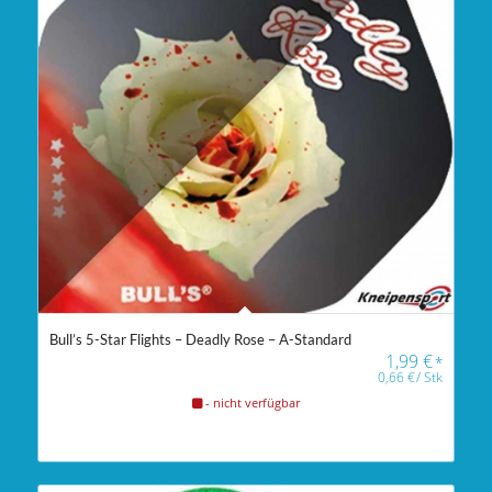
Bull’s 5-Star Flights – Deadly Rose – A-Standard
1,99
€
*
0,66
€
/
Stk
- nicht verfügbar