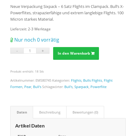
Neue Verpackung Sixpack – 6 Satz Flights im Clampack. Bull’s X-
Powerflites, strapazierfähige und extrem langlebige Flights. 100
Micron starkes Material.
Lieferzeit:
2-3 Werktage
Nur noch 0 vorrätig
In den Warenkorb
Produkt enthält: 18
Stk
Artikelnummer:
EMS80745
Kategorien:
Flights
,
Bulls Flights
,
Flight
Formen
,
Pear
,
Bull's
Schlagwörter:
Bull's
,
Sparpack
,
Powerflite
Daten
Beschreibung
Bewertungen (0)
Artikel Daten