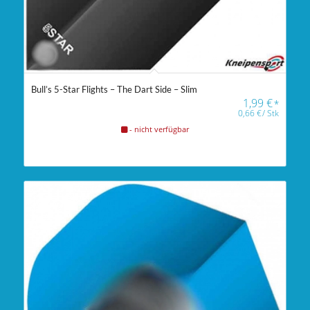
Bull’s 5-Star Flights – The Dart Side – Slim
1,99
€
*
0,66
€
/
Stk
- nicht verfügbar