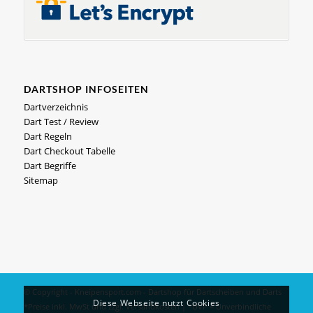
DARTSHOP INFOSEITEN
Dartverzeichnis
Dart Test / Review
Dart Regeln
Dart Checkout Tabelle
Dart Begriffe
Sitemap
© Copyright - Kneipensport.com -
Dartshop
für
Dartscheiben
und
Darts
Diese Webseite nutzt Cookies
*Preise inkl. MwSt und zzgl.
Versandkosten
| *UVP = Unverbindliche