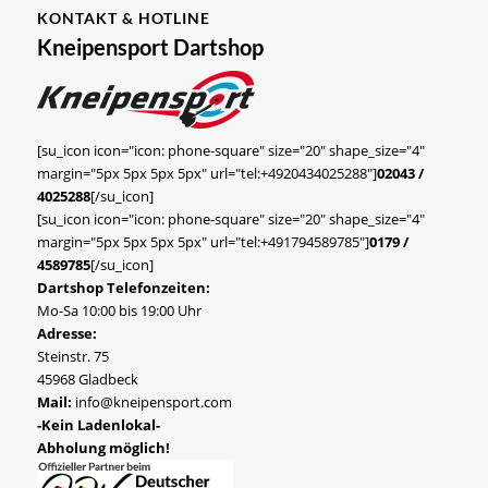
KONTAKT & HOTLINE
Kneipensport Dartshop
[su_icon icon="icon: phone-square" size="20" shape_size="4"
margin="5px 5px 5px 5px" url="tel:+4920434025288"]
02043 /
4025288
[/su_icon]
[su_icon icon="icon: phone-square" size="20" shape_size="4"
margin="5px 5px 5px 5px" url="tel:+491794589785"]
0179 /
4589785
[/su_icon]
Dartshop Telefonzeiten:
Mo-Sa 10:00 bis 19:00 Uhr
Adresse:
Steinstr. 75
45968 Gladbeck
Mail:
info@kneipensport.com
-Kein Ladenlokal-
Abholung möglich!