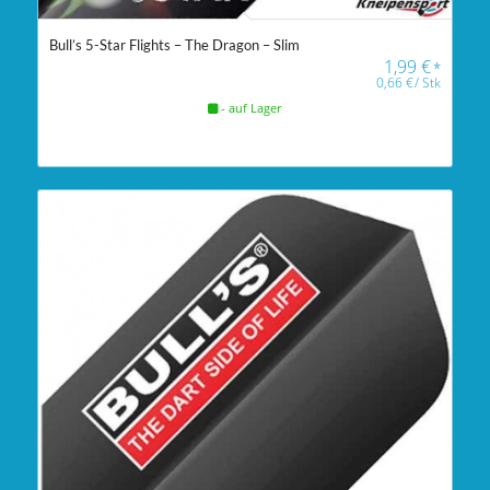
Bull’s 5-Star Flights – The Dragon – Slim
1,99
€
*
0,66
€
/
Stk
- auf Lager