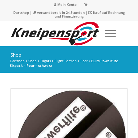
Mein Konto
Dartshop
|
versandbereit in 24 Stunden |
Kauf auf Rechnung
und Finanzierung
Shop
Dartshop
>
Shop
>
Flights
>
Flight Formen
>
Pear
>
Bull’s Powerflite
Sixpack – Pear – schwarz