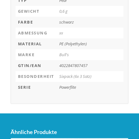
TYP
Pear
GEWICHT
0,6 g
FARBE
schwarz
ABMESSUNG
xx
MATERIAL
PE (Polyethylen)
MARKE
Bull's
GTIN/EAN
4022847807457
BESONDERHEIT
Sixpack (6x 3 Satz)
SERIE
Powerflite
Ähnliche Produkte