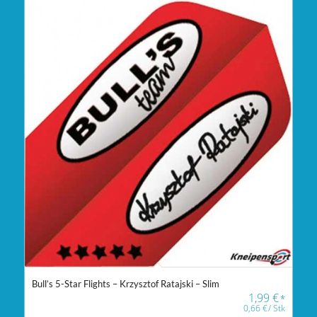
Bull’s 5-Star Flights – Krzysztof Ratajski – Slim
1,99
€
*
0,66
€
/
Stk