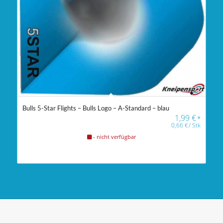
Bulls 5-Star Flights – Bulls Logo – A-Standard – blau
1,99
€
*
0,66
€
/
Stk
- nicht verfügbar