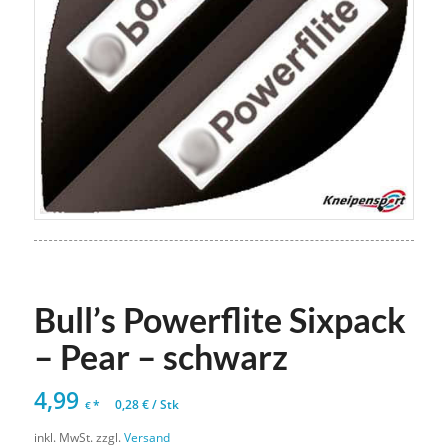
Bull’s Powerflite Sixpack
– Pear – schwarz
4,99
*
0,28
€
/
Stk
€
inkl. MwSt.
zzgl.
Versand