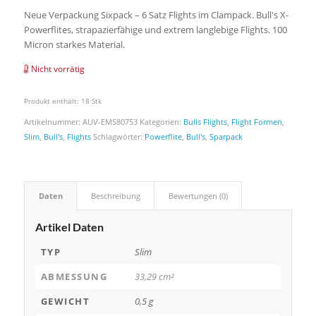
Neue Verpackung Sixpack – 6 Satz Flights im Clampack. Bull's X-
Powerflites, strapazierfähige und extrem langlebige Flights. 100
Micron starkes Material.
Nicht vorrätig
Produkt enthält: 18
Stk
Artikelnummer:
AUV-EMS80753
Kategorien:
Bulls Flights
,
Flight Formen
,
Slim
,
Bull's
,
Flights
Schlagwörter:
Powerflite
,
Bull's
,
Sparpack
Daten
Beschreibung
Bewertungen (0)
Artikel Daten
TYP
Slim
ABMESSUNG
33,29 cm²
GEWICHT
0,5 g