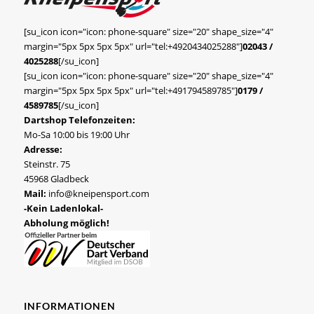
[su_icon icon="icon: phone-square" size="20" shape_size="4"
margin="5px 5px 5px 5px" url="tel:+4920434025288"]
02043 /
4025288
[/su_icon]
[su_icon icon="icon: phone-square" size="20" shape_size="4"
margin="5px 5px 5px 5px" url="tel:+491794589785"]
0179 /
4589785
[/su_icon]
Dartshop Telefonzeiten:
Mo-Sa 10:00 bis 19:00 Uhr
Adresse:
Steinstr. 75
45968 Gladbeck
Mail:
info@kneipensport.com
-Kein Ladenlokal-
Abholung möglich!
INFORMATIONEN