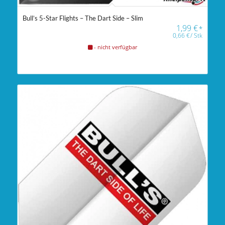
Bull’s 5-Star Flights – The Dart Side – Slim
1,99
€
*
0,66
€
/
Stk
- nicht verfügbar