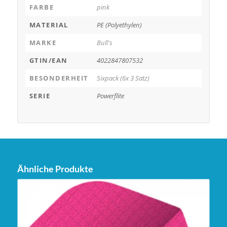
FARBE
pink
MATERIAL
PE (Polyethylen)
MARKE
Bull's
GTIN/EAN
4022847807532
BESONDERHEIT
Sixpack (6x 3 Satz)
SERIE
Powerflite
Ähnliche Produkte