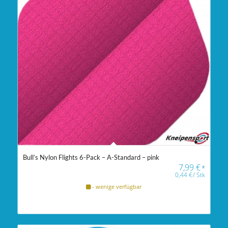
Bull’s Nylon Flights 6-Pack – A-Standard – pink
7,99
€
*
0,44
€
/
Stk
- wenige verfügbar