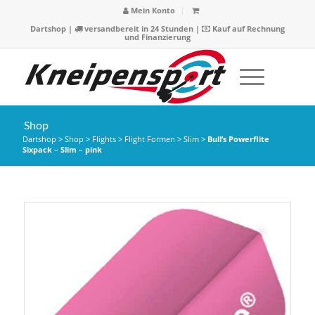
Mein Konto
Dartshop
|
versandbereit in 24 Stunden |
Kauf auf Rechnung
und Finanzierung
Shop
Dartshop
>
Shop
>
Flights
>
Flight Formen
>
Slim
>
Bull’s Powerflite
Sixpack – Slim – pink