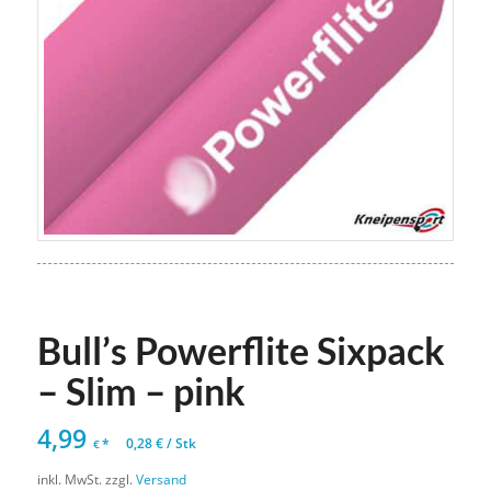
Bull’s Powerflite Sixpack
– Slim – pink
4,99
*
0,28
€
/
Stk
€
inkl. MwSt.
zzgl.
Versand