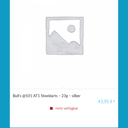
Bull’s @501 AT1 Steeldarts – 23g – silber
43,95
€
*
- nicht verfügbar