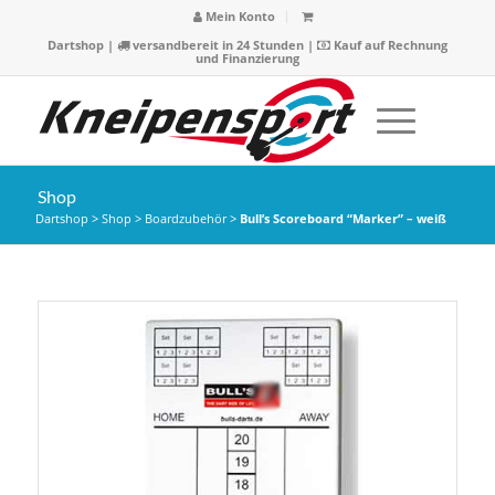
Mein Konto
Dartshop
|
versandbereit in 24 Stunden |
Kauf auf Rechnung
und Finanzierung
Shop
Dartshop
>
Shop
>
Boardzubehör
>
Bull’s Scoreboard “Marker” – weiß