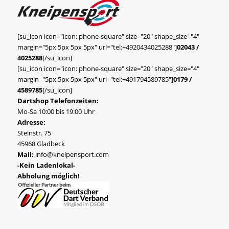
[su_icon icon="icon: phone-square" size="20" shape_size="4"
margin="5px 5px 5px 5px" url="tel:+4920434025288"]
02043 /
4025288
[/su_icon]
[su_icon icon="icon: phone-square" size="20" shape_size="4"
margin="5px 5px 5px 5px" url="tel:+491794589785"]
0179 /
4589785
[/su_icon]
Dartshop Telefonzeiten:
Mo-Sa 10:00 bis 19:00 Uhr
Adresse:
Steinstr. 75
45968 Gladbeck
Mail:
info@kneipensport.com
-Kein Ladenlokal-
Abholung möglich!