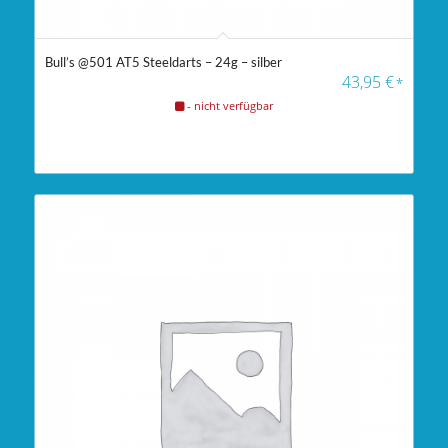
Bull’s @501 AT5 Steeldarts – 24g – silber
43,95
€
*
- nicht verfügbar