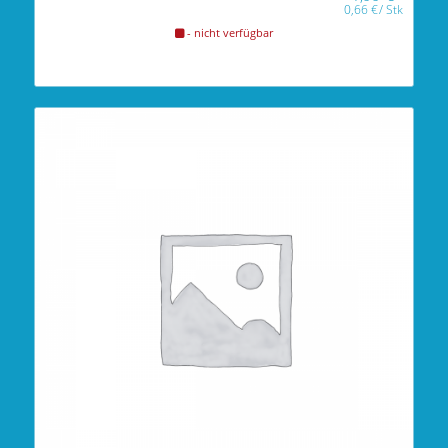
0,66
€
/
Stk
- nicht verfügbar