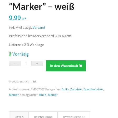
“Marker” – weiß
9,99
*
€
inkl. MwSt.
zzgl.
Versand
Professionelles Markerboard 30 x 60 cm.
Lieferzeit:
2-3 Werktage
Vorrätig
In den Warenkorb
Produkt enthält: 1
Stk
Artikelnummer:
EMS67307
Kategorien:
Bull's
,
Zubehör
,
Boardzubehör
,
Marken
Schlagwörter:
Bull's
,
Marker
Daten
Beschreibung
Bewertungen (0)