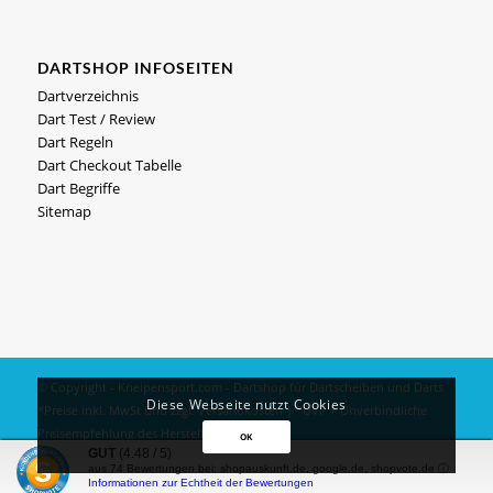
DARTSHOP INFOSEITEN
Dartverzeichnis
Dart Test / Review
Dart Regeln
Dart Checkout Tabelle
Dart Begriffe
Sitemap
© Copyright - Kneipensport.com -
Dartshop
für
Dartscheiben
und
Darts
Diese Webseite nutzt Cookies
*Preise inkl. MwSt und zzgl.
Versandkosten
| *UVP = Unverbindliche
Preisempfehlung des Herstellers
OK
GUT
(4.48 / 5)
Impressum
|
Datenschutz
aus
74
Bewertungen bei: shopauskunft.de, google.de, shopvote.de ⓘ
Informationen zur Echtheit der Bewertungen