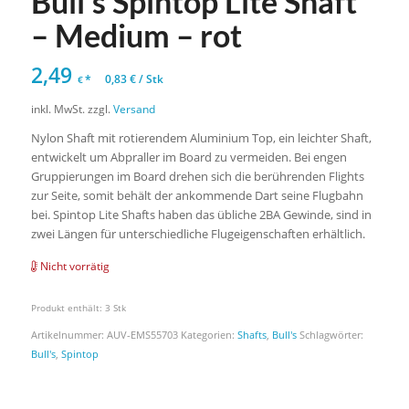
Bull’s Spintop Lite Shaft
– Medium – rot
2,49
*
0,83
€
/
Stk
€
inkl. MwSt.
zzgl.
Versand
Nylon Shaft mit rotierendem Aluminium Top, ein leichter Shaft,
entwickelt um Abpraller im Board zu vermeiden. Bei engen
Gruppierungen im Board drehen sich die berührenden Flights
zur Seite, somit behält der ankommende Dart seine Flugbahn
bei. Spintop Lite Shafts haben das übliche 2BA Gewinde, sind in
zwei Längen für unterschiedliche Flugeigenschaften erhältlich.
Nicht vorrätig
Produkt enthält: 3
Stk
Artikelnummer:
AUV-EMS55703
Kategorien:
Shafts
,
Bull's
Schlagwörter:
Bull's
,
Spintop