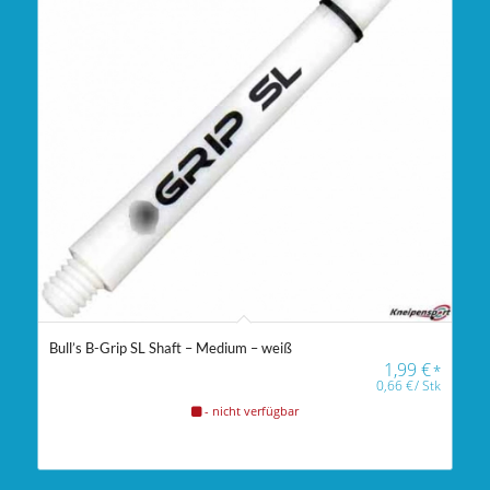
Bull’s B-Grip SL Shaft – Medium – weiß
1,99
€
*
0,66
€
/
Stk
- nicht verfügbar