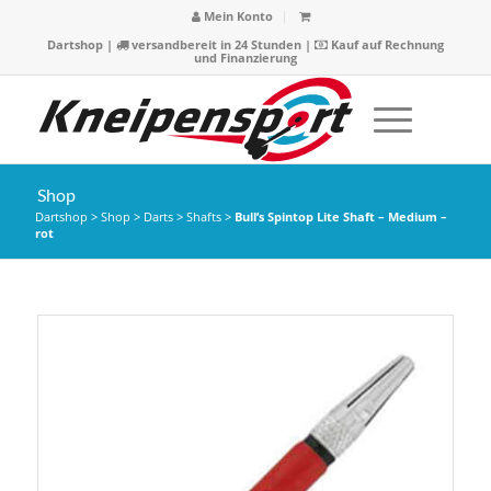
Mein Konto
Dartshop
|
versandbereit in 24 Stunden |
Kauf auf Rechnung
und Finanzierung
Shop
Dartshop
>
Shop
>
Darts
>
Shafts
>
Bull’s Spintop Lite Shaft – Medium –
rot