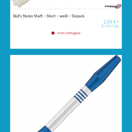
Bull’s Nylon Shaft – Short – weiß – Sixpack
2,49
€
*
0,14
€
/
Stk
- nicht verfügbar