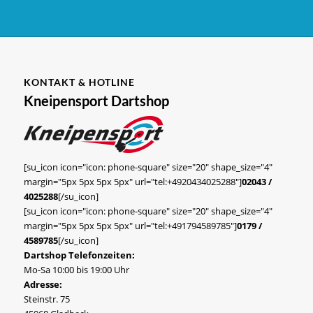
KONTAKT & HOTLINE
Kneipensport Dartshop
[su_icon icon="icon: phone-square" size="20" shape_size="4"
margin="5px 5px 5px 5px" url="tel:+4920434025288"]
02043 /
4025288
[/su_icon]
[su_icon icon="icon: phone-square" size="20" shape_size="4"
margin="5px 5px 5px 5px" url="tel:+491794589785"]
0179 /
4589785
[/su_icon]
Dartshop Telefonzeiten:
Mo-Sa 10:00 bis 19:00 Uhr
Adresse:
Steinstr. 75