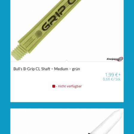
Bull’s B-Grip CL Shaft – Medium – grün
1,99
€
*
0,66
€
/
Stk
- nicht verfügbar