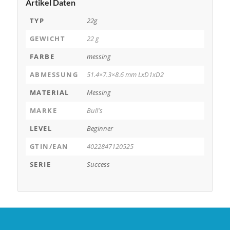
Artikel Daten
TYP
22g
GEWICHT
22 g
FARBE
messing
ABMESSUNG
51.4×7.3×8.6 mm LxD1xD2
MATERIAL
Messing
MARKE
Bull's
LEVEL
Beginner
GTIN/EAN
4022847120525
SERIE
Success