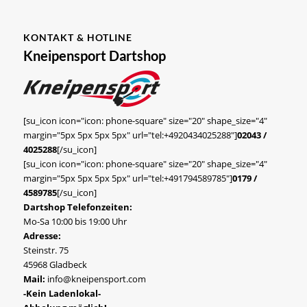
KONTAKT & HOTLINE
Kneipensport Dartshop
[su_icon icon="icon: phone-square" size="20" shape_size="4"
margin="5px 5px 5px 5px" url="tel:+4920434025288"]
02043 /
4025288
[/su_icon]
[su_icon icon="icon: phone-square" size="20" shape_size="4"
margin="5px 5px 5px 5px" url="tel:+491794589785"]
0179 /
4589785
[/su_icon]
Dartshop Telefonzeiten:
Mo-Sa 10:00 bis 19:00 Uhr
Adresse:
Steinstr. 75
45968 Gladbeck
Mail:
info@kneipensport.com
-Kein Ladenlokal-