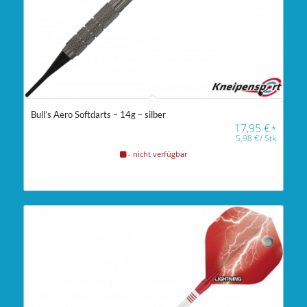
Bull’s Aero Softdarts – 14g – silber
17,95
€
*
5,98
€
/
Stk
- nicht verfügbar