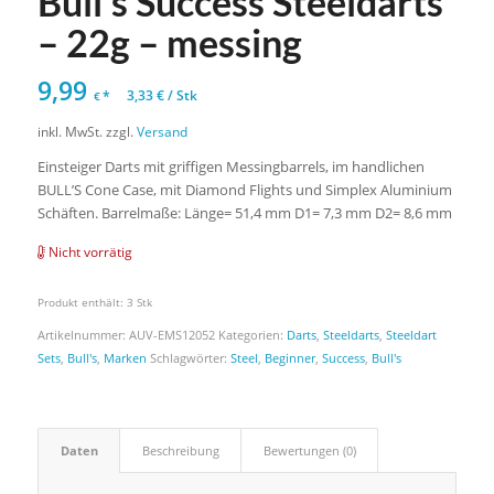
Bull’s Success Steeldarts
– 22g – messing
9,99
*
3,33
€
/
Stk
€
inkl. MwSt.
zzgl.
Versand
Einsteiger Darts mit griffigen Messingbarrels, im handlichen
BULL’S Cone Case, mit Diamond Flights und Simplex Aluminium
Schäften. Barrelmaße: Länge= 51,4 mm D1= 7,3 mm D2= 8,6 mm
Nicht vorrätig
Produkt enthält: 3
Stk
Artikelnummer:
AUV-EMS12052
Kategorien:
Darts
,
Steeldarts
,
Steeldart
Sets
,
Bull's
,
Marken
Schlagwörter:
Steel
,
Beginner
,
Success
,
Bull's
Daten
Beschreibung
Bewertungen (0)