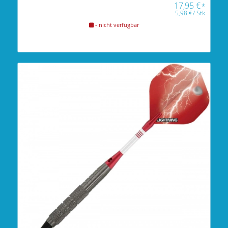
17,95
€
*
5,98
€
/
Stk
- nicht verfügbar