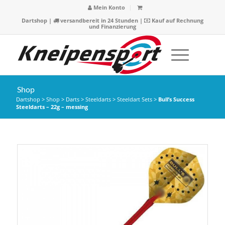
Mein Konto
Dartshop
|
versandbereit in 24 Stunden |
Kauf auf Rechnung
und Finanzierung
Shop
Dartshop
>
Shop
>
Darts
>
Steeldarts
>
Steeldart Sets
>
Bull’s Success
Steeldarts – 22g – messing