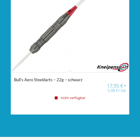
Bull’s Aero Steeldarts – 22g – schwarz
17,95
€
*
5,98
€
/
Stk
- nicht verfügbar