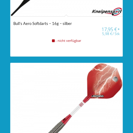
Bull’s Aero Softdarts – 16g – silber
17,95
€
*
5,98
€
/
Stk
- nicht verfügbar