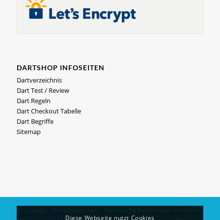
DARTSHOP INFOSEITEN
Dartverzeichnis
Dart Test / Review
Dart Regeln
Dart Checkout Tabelle
Dart Begriffe
Sitemap
© Copyright - Kneipensport.com -
Dartshop
für
Dartscheiben
und
Darts
Diese Webseite nutzt Cookies