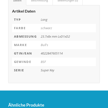
Daten
Beschreibung
Bewertungen (0)
Artikel Daten
TYP
Long
FARBE
schwarz
ABMESSUNG
23.7x8x mm LxD1xD2
MARKE
Bull's
GTIN/EAN
4022847605114
GEWINDE
BSF
SERIE
Super Key
Ähnliche Produkte