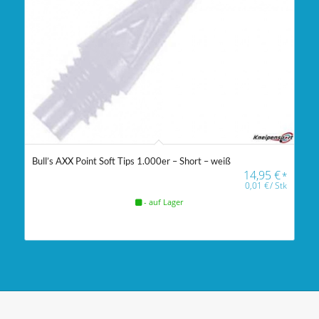
Bull’s AXX Point Soft Tips 1.000er – Short – weiß
14,95
€
*
0,01
€
/
Stk
- auf Lager