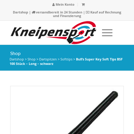
Mein Konto
Dartshop
|
versandbereit in 24 Stunden |
Kauf auf Rechnung
und Finanzierung
Shop
Dartshop
>
Shop
>
Dartspitzen
>
Softtips
>
Bull’s Super Key Soft Tips BSF
100 Stück – Long – schwarz