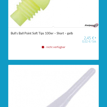
Bull’s Ball Point Soft Tips 100er – Short – gelb
2,45
€
*
0,02
€
/
Stk
- nicht verfügbar