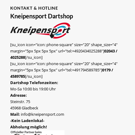
KONTAKT & HOTLINE
Kneipensport Dartshop
[su_icon icon="icon: phone-square" size="20" shape_size="4"
margin="5px 5px 5px 5px" url="tel:+4920434025288"]
02043 /
4025288
[/su_icon]
[su_icon icon="icon: phone-square" size="20" shape_size="4"
margin="5px 5px 5px 5px" url="tel:+491794589785"]
0179 /
4589785
[/su_icon]
Dartshop Telefonzeiten:
Mo-Sa 10:00 bis 19:00 Uhr
Adresse:
Steinstr. 75
45968 Gladbeck
Mail:
info@kneipensport.com
-Kein Ladenlokal-
Abholung möglich!