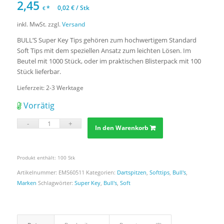
2,45
*
0,02
€
/
Stk
€
inkl. MwSt.
zzgl.
Versand
BULL’S Super Key Tips gehören zum hochwertigem Standard
Soft Tips mit dem speziellen Ansatz zum leichten Lösen. Im
Beutel mit 1000 Stück, oder im praktischen Blisterpack mit 100
Stück lieferbar.
Lieferzeit:
2-3 Werktage
Vorrätig
In den Warenkorb
Produkt enthält: 100
Stk
Artikelnummer:
EMS60511
Kategorien:
Dartspitzen
,
Softtips
,
Bull's
,
Marken
Schlagwörter:
Super Key
,
Bull's
,
Soft