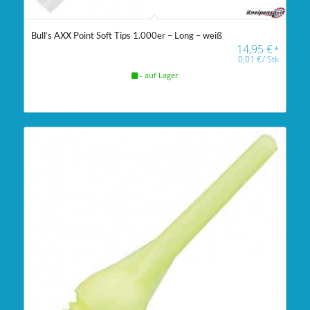
Bull’s AXX Point Soft Tips 1.000er – Long – weiß
14,95
€
*
0,01
€
/
Stk
- auf Lager