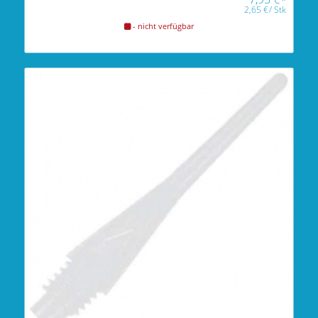
*
2,65
€
/
Stk
- nicht verfügbar