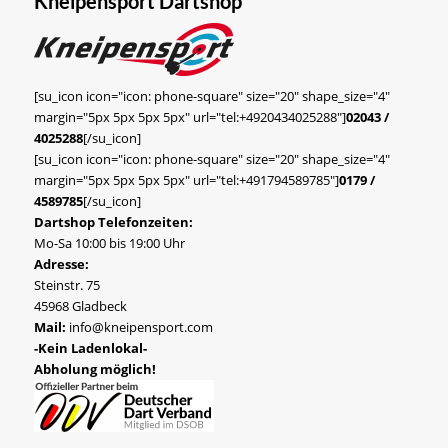
Kneipensport Dartshop
[su_icon icon="icon: phone-square" size="20" shape_size="4"
margin="5px 5px 5px 5px" url="tel:+4920434025288"]
02043 /
4025288
[/su_icon]
[su_icon icon="icon: phone-square" size="20" shape_size="4"
margin="5px 5px 5px 5px" url="tel:+491794589785"]
0179 /
4589785
[/su_icon]
Dartshop Telefonzeiten:
Mo-Sa 10:00 bis 19:00 Uhr
Adresse:
Steinstr. 75
45968 Gladbeck
Mail:
info@kneipensport.com
-Kein Ladenlokal-
Abholung möglich!