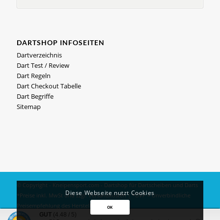
DARTSHOP INFOSEITEN
Dartverzeichnis
Dart Test / Review
Dart Regeln
Dart Checkout Tabelle
Dart Begriffe
Sitemap
© Copyright - Kneipensport.com -
Dartshop
für
Dartscheiben
und
Darts
Diese Webseite nutzt Cookies
*Preise inkl. MwSt und zzgl.
Versandkosten
| *UVP = Unverbindliche
Preisempfehlung des Herstellers
OK
GUT
(4.48 / 5)
Impressum
|
Datenschutz