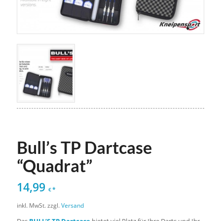
Bull’s TP Dartcase
“Quadrat”
14,99
*
€
inkl. MwSt.
zzgl.
Versand