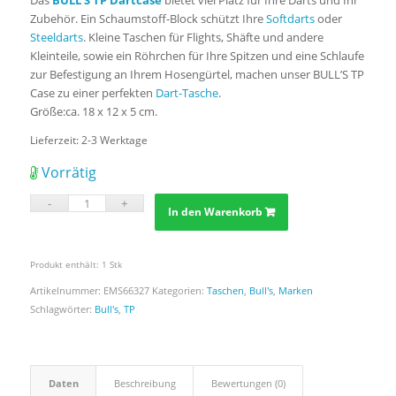
Das
BULL’S TP Dartcase
bietet viel Platz für Ihre Darts und Ihr
Zubehör. Ein Schaumstoff-Block schützt Ihre
Softdarts
oder
Steeldarts
. Kleine Taschen für Flights, Shäfte und andere
Kleinteile, sowie ein Röhrchen für Ihre Spitzen und eine Schlaufe
zur Befestigung an Ihrem Hosengürtel, machen unser BULL’S TP
Case zu einer perfekten
Dart-Tasche
.
Größe:ca. 18 x 12 x 5 cm.
Lieferzeit:
2-3 Werktage
Vorrätig
In den Warenkorb
Produkt enthält: 1
Stk
Artikelnummer:
EMS66327
Kategorien:
Taschen
,
Bull's
,
Marken
Schlagwörter:
Bull's
,
TP
Daten
Beschreibung
Bewertungen (0)