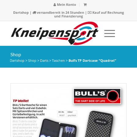
Mein Konto
Dartshop
|
versandbereit in 24 Stunden |
Kauf auf Rechnung
und Finanzierung
Shop
Dartshop
>
Shop
>
Darts
>
Taschen
>
Bull’s TP Dartcase “Quadrat”