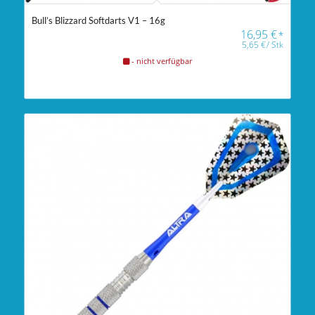
Bull’s Blizzard Softdarts V1 – 16g
16,95
€
*
5,65
€
/
Stk
- nicht verfügbar