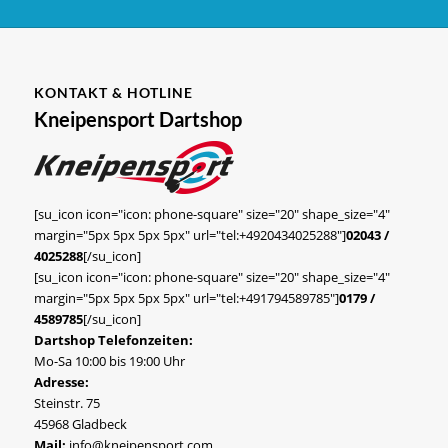
KONTAKT & HOTLINE
Kneipensport Dartshop
[su_icon icon="icon: phone-square" size="20" shape_size="4"
margin="5px 5px 5px 5px" url="tel:+4920434025288"]
02043 /
4025288
[/su_icon]
[su_icon icon="icon: phone-square" size="20" shape_size="4"
margin="5px 5px 5px 5px" url="tel:+491794589785"]
0179 /
4589785
[/su_icon]
Dartshop Telefonzeiten:
Mo-Sa 10:00 bis 19:00 Uhr
Adresse:
Steinstr. 75
45968 Gladbeck
Mail:
info@kneipensport.com