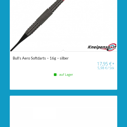
Bull’s Aero Softdarts – 16g – silber
17,95
€
*
5,98
€
/
Stk
- auf Lager