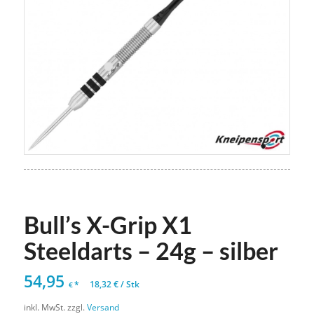
Bull’s X-Grip X1
Steeldarts – 24g – silber
54,95
*
18,32
€
/
Stk
€
inkl. MwSt.
zzgl.
Versand