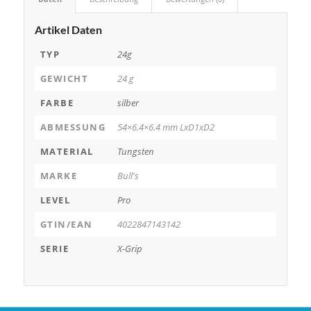
Artikel Daten
TYP
24g
GEWICHT
24 g
FARBE
silber
ABMESSUNG
54×6.4×6.4 mm LxD1xD2
MATERIAL
Tungsten
MARKE
Bull's
LEVEL
Pro
GTIN/EAN
4022847143142
SERIE
X-Grip