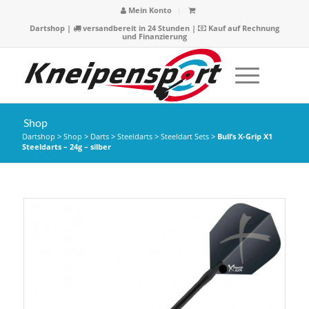
Mein Konto
Dartshop
|
versandbereit in 24 Stunden |
Kauf auf Rechnung
und Finanzierung
Shop
Dartshop
>
Shop
>
Darts
>
Steeldarts
>
Steeldart Sets
>
Bull’s X-Grip X1
Steeldarts – 24g – silber