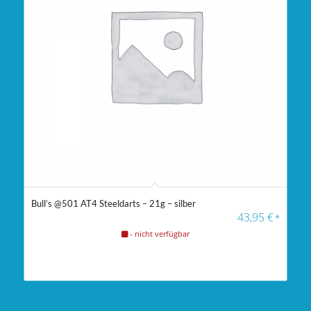
Bull’s @501 AT4 Steeldarts – 21g – silber
43,95
€
*
- nicht verfügbar