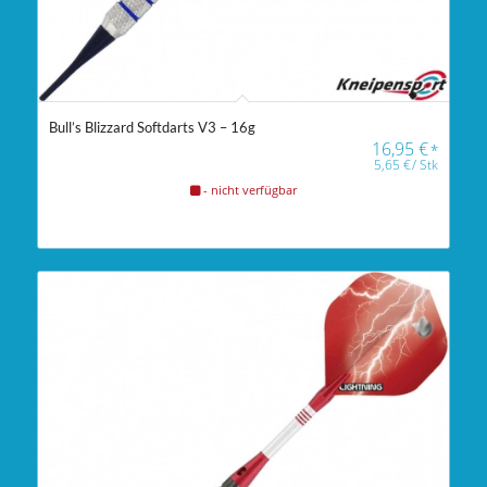
Bull’s Blizzard Softdarts V3 – 16g
16,95
€
*
5,65
€
/
Stk
- nicht verfügbar