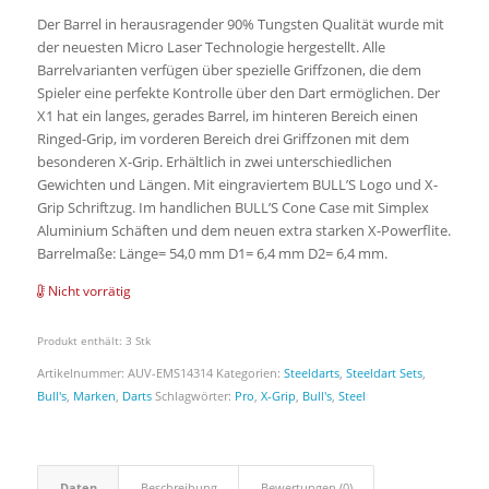
Der Barrel in herausragender 90% Tungsten Qualität wurde mit
der neuesten Micro Laser Technologie hergestellt. Alle
Barrelvarianten verfügen über spezielle Griffzonen, die dem
Spieler eine perfekte Kontrolle über den Dart ermöglichen. Der
X1 hat ein langes, gerades Barrel, im hinteren Bereich einen
Ringed-Grip, im vorderen Bereich drei Griffzonen mit dem
besonderen X-Grip. Erhältlich in zwei unterschiedlichen
Gewichten und Längen. Mit eingraviertem BULL’S Logo und X-
Grip Schriftzug. Im handlichen BULL’S Cone Case mit Simplex
Aluminium Schäften und dem neuen extra starken X-Powerflite.
Barrelmaße: Länge= 54,0 mm D1= 6,4 mm D2= 6,4 mm.
Nicht vorrätig
Produkt enthält: 3
Stk
Artikelnummer:
AUV-EMS14314
Kategorien:
Steeldarts
,
Steeldart Sets
,
Bull's
,
Marken
,
Darts
Schlagwörter:
Pro
,
X-Grip
,
Bull's
,
Steel
Daten
Beschreibung
Bewertungen (0)