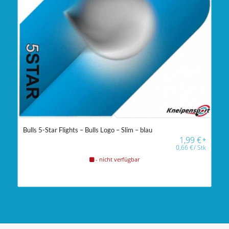
Bulls 5-Star Flights – Bulls Logo – Slim – blau
1,99
€
*
0,66
€
/
Stk
- nicht verfügbar