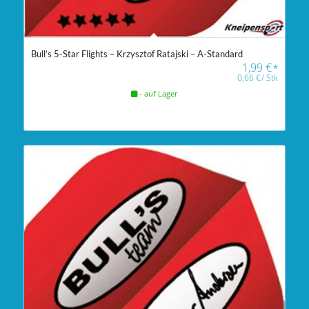
Bull’s 5-Star Flights – Krzysztof Ratajski – A-Standard
1,99
€
*
0,66
€
/
Stk
- auf Lager