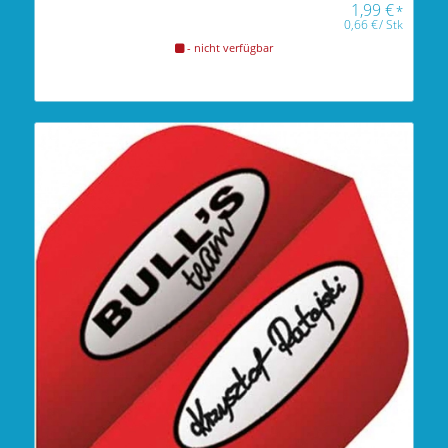
1,99
€
*
0,66
€
/
Stk
- nicht verfügbar