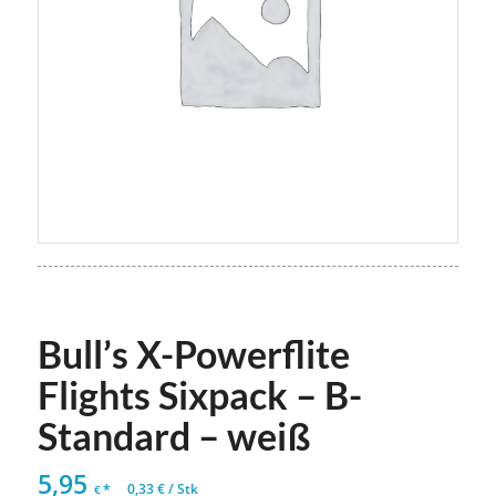
Bull’s X-Powerflite
Flights Sixpack – B-
Standard – weiß
5,95
*
0,33
€
/
Stk
€