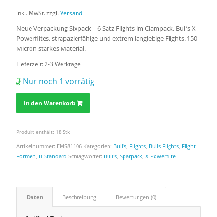
inkl. MwSt.
zzgl.
Versand
Neue Verpackung Sixpack – 6 Satz Flights im Clampack. Bull’s X-
Powerflites, strapazierfähige und extrem langlebige Flights. 150
Micron starkes Material.
Lieferzeit:
2-3 Werktage
Nur noch 1 vorrätig
In den Warenkorb
Produkt enthält: 18
Stk
Artikelnummer:
EMS81106
Kategorien:
Bull's
,
Flights
,
Bulls Flights
,
Flight
Formen
,
B-Standard
Schlagwörter:
Bull's
,
Sparpack
,
X-Powerflite
Daten
Beschreibung
Bewertungen (0)