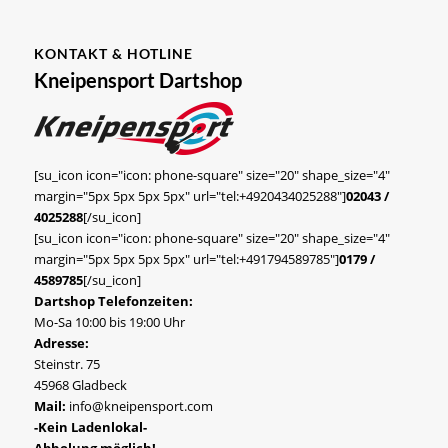
KONTAKT & HOTLINE
Kneipensport Dartshop
[su_icon icon="icon: phone-square" size="20" shape_size="4"
margin="5px 5px 5px 5px" url="tel:+4920434025288"]
02043 /
4025288
[/su_icon]
[su_icon icon="icon: phone-square" size="20" shape_size="4"
margin="5px 5px 5px 5px" url="tel:+491794589785"]
0179 /
4589785
[/su_icon]
Dartshop Telefonzeiten:
Mo-Sa 10:00 bis 19:00 Uhr
Adresse:
Steinstr. 75
45968 Gladbeck
Mail:
info@kneipensport.com
-Kein Ladenlokal-
Abholung möglich!