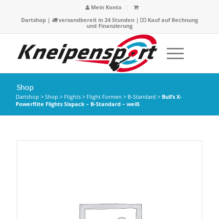
Mein Konto
Dartshop
|
versandbereit in 24 Stunden |
Kauf auf Rechnung
und Finanzierung
Shop
Dartshop
>
Shop
>
Flights
>
Flight Formen
>
B-Standard
>
Bull’s X-
Powerflite Flights Sixpack – B-Standard – weiß