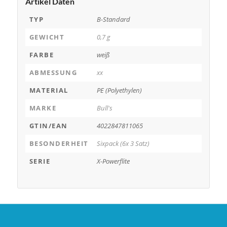
Artikel Daten
TYP
B-Standard
GEWICHT
0,7 g
FARBE
weiß
ABMESSUNG
xx
MATERIAL
PE (Polyethylen)
MARKE
Bull's
GTIN/EAN
4022847811065
BESONDERHEIT
Sixpack (6x 3 Satz)
SERIE
X-Powerflite