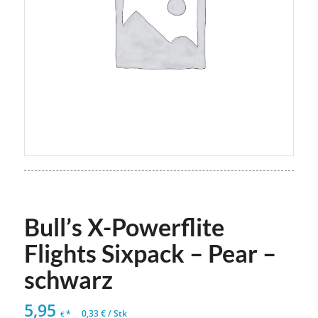
Bull’s X-Powerflite
Flights Sixpack – Pear –
schwarz
5,95
*
0,33
€
/
Stk
€