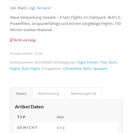
inkl. MwSt.
zzgl.
Versand
Neue Verpackung Sixpack – 6 Satz Flights im Clampack. Bull's X-
Powerflites, strapazierfähige und extrem langlebige Flights. 150
Micron starkes Material.
Nicht vorrätig
Produkt enthält: 18
Stk
Artikelnummer:
AUV-EMS81145
Kategorien:
Flight Formen
,
Pear
,
Bull's
,
Flights
,
Bulls Flights
Schlagwörter:
X-Powerflite
,
Bull's
,
Sparpack
Daten
Beschreibung
Bewertungen (0)
Artikel Daten
TYP
Pear
GEWICHT
0,6 g