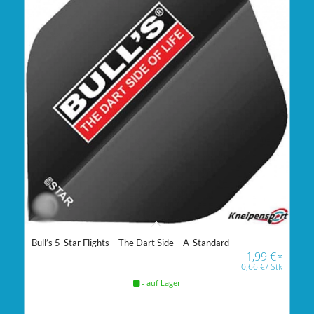
Bull’s 5-Star Flights – The Dart Side – A-Standard
1,99
€
*
0,66
€
/
Stk
- auf Lager