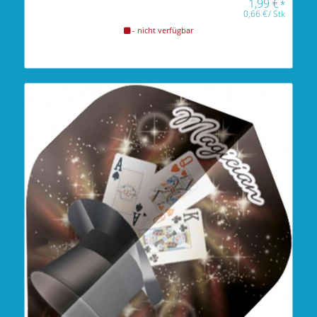
1,99
€
*
0,66
€
/
Stk
- nicht verfügbar