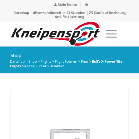
Mein Konto
Dartshop
|
versandbereit in 24 Stunden |
Kauf auf Rechnung
und Finanzierung
Shop
Dartshop
>
Shop
>
Flights
>
Flight Formen
>
Pear
>
Bull’s X-Powerflite
Flights Sixpack – Pear – schwarz