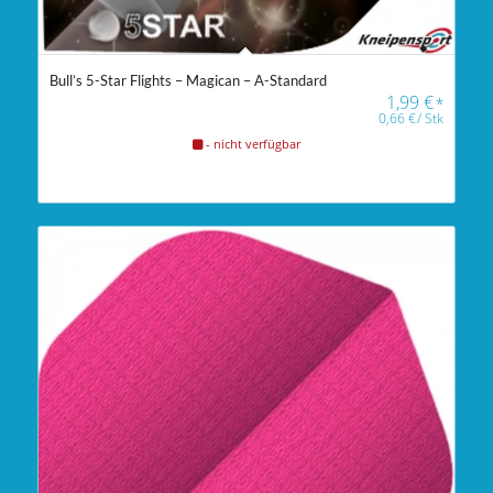
Bull’s 5-Star Flights – Magican – A-Standard
1,99
€
*
0,66
€
/
Stk
- nicht verfügbar