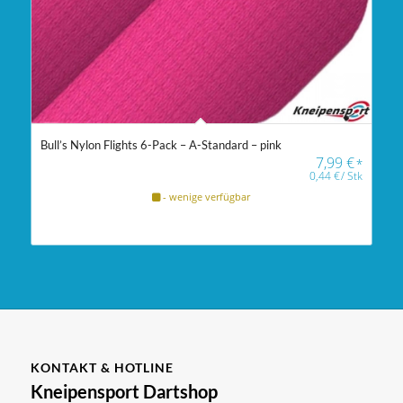
Bull’s Nylon Flights 6-Pack – A-Standard – pink
7,99
€
*
0,44
€
/
Stk
- wenige verfügbar
KONTAKT & HOTLINE
Kneipensport Dartshop