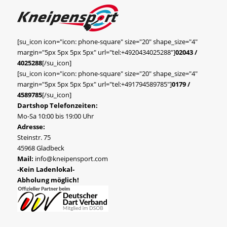
[su_icon icon="icon: phone-square" size="20" shape_size="4"
margin="5px 5px 5px 5px" url="tel:+4920434025288"]
02043 /
4025288
[/su_icon]
[su_icon icon="icon: phone-square" size="20" shape_size="4"
margin="5px 5px 5px 5px" url="tel:+491794589785"]
0179 /
4589785
[/su_icon]
Dartshop Telefonzeiten:
Mo-Sa 10:00 bis 19:00 Uhr
Adresse:
Steinstr. 75
45968 Gladbeck
Mail:
info@kneipensport.com
-Kein Ladenlokal-
Abholung möglich!