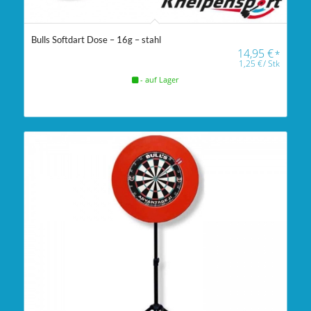
Bulls Softdart Dose – 16g – stahl
14,95
€
*
1,25
€
/
Stk
- auf Lager