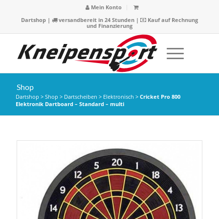
Mein Konto
Dartshop
|
versandbereit in 24 Stunden |
Kauf auf Rechnung
und Finanzierung
Shop
Dartshop
>
Shop
>
Dartscheiben
>
Elektronisch
>
Cricket Pro 800
Elektronik Dartboard – Standard – multi