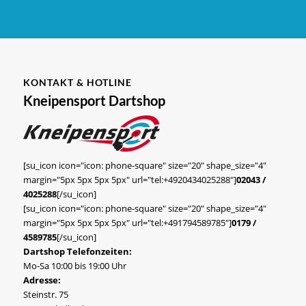
KONTAKT & HOTLINE
Kneipensport Dartshop
[su_icon icon="icon: phone-square" size="20" shape_size="4"
margin="5px 5px 5px 5px" url="tel:+4920434025288"]
02043 /
4025288
[/su_icon]
[su_icon icon="icon: phone-square" size="20" shape_size="4"
margin="5px 5px 5px 5px" url="tel:+491794589785"]
0179 /
4589785
[/su_icon]
Dartshop Telefonzeiten:
Mo-Sa 10:00 bis 19:00 Uhr
Adresse:
Steinstr. 75