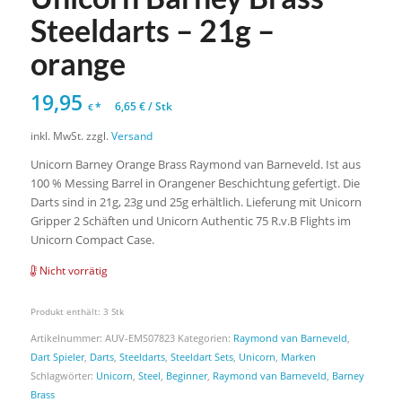
Steeldarts – 21g –
orange
19,95
*
6,65
€
/
Stk
€
inkl. MwSt.
zzgl.
Versand
Unicorn Barney Orange Brass Raymond van Barneveld. Ist aus
100 % Messing Barrel in Orangener Beschichtung gefertigt. Die
Darts sind in 21g, 23g und 25g erhältlich. Lieferung mit Unicorn
Gripper 2 Schäften und Unicorn Authentic 75 R.v.B Flights im
Unicorn Compact Case.
Nicht vorrätig
Produkt enthält: 3
Stk
Artikelnummer:
AUV-EMS07823
Kategorien:
Raymond van Barneveld
,
Dart Spieler
,
Darts
,
Steeldarts
,
Steeldart Sets
,
Unicorn
,
Marken
Schlagwörter:
Unicorn
,
Steel
,
Beginner
,
Raymond van Barneveld
,
Barney
Brass