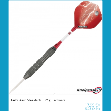
Bull’s Aero Steeldarts – 21g – schwarz
17,95
€
*
5,98
€
/
Stk