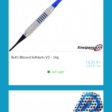
Bull’s Blizzard Softdarts V2 – 16g
16,95
€
*
5,65
€
/
Stk
- auf Lager