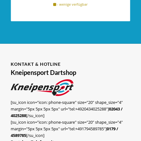
- wenige verfügbar
KONTAKT & HOTLINE
Kneipensport Dartshop
[su_icon icon="icon: phone-square" size="20" shape_size="4"
margin="5px 5px 5px 5px" url="tel:+4920434025288"]
02043 /
4025288
[/su_icon]
[su_icon icon="icon: phone-square" size="20" shape_size="4"
margin="5px 5px 5px 5px" url="tel:+491794589785"]
0179 /
4589785
[/su_icon]