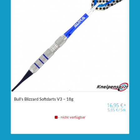
Bull’s Blizzard Softdarts V3 – 18g
16,95
€
*
5,65
€
/
Stk
- nicht verfügbar