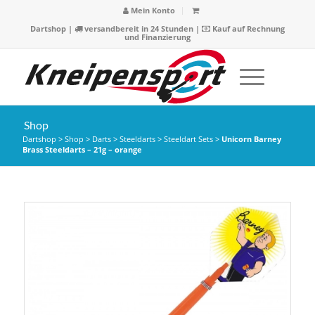
Mein Konto
Dartshop
|
versandbereit in 24 Stunden |
Kauf auf Rechnung
und Finanzierung
Shop
Dartshop
>
Shop
>
Darts
>
Steeldarts
>
Steeldart Sets
>
Unicorn Barney
Brass Steeldarts – 21g – orange