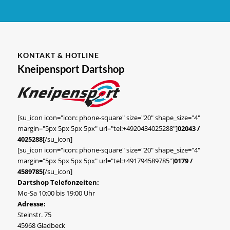
KONTAKT & HOTLINE
Kneipensport Dartshop
[su_icon icon="icon: phone-square" size="20" shape_size="4"
margin="5px 5px 5px 5px" url="tel:+4920434025288"]
02043 /
4025288
[/su_icon]
[su_icon icon="icon: phone-square" size="20" shape_size="4"
margin="5px 5px 5px 5px" url="tel:+491794589785"]
0179 /
4589785
[/su_icon]
Dartshop Telefonzeiten:
Mo-Sa 10:00 bis 19:00 Uhr
Adresse:
Steinstr. 75
45968 Gladbeck