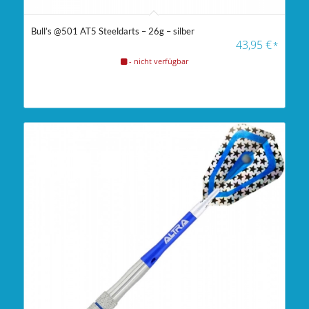
Bull’s @501 AT5 Steeldarts – 26g – silber
43,95
€
*
- nicht verfügbar