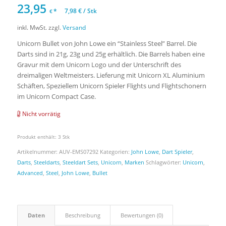
23,95
*
7,98
€
/
Stk
€
inkl. MwSt.
zzgl.
Versand
Unicorn Bullet von John Lowe ein “Stainless Steel” Barrel. Die
Darts sind in 21g, 23g und 25g erhältlich. Die Barrels haben eine
Gravur mit dem Unicorn Logo und der Unterschrift des
dreimaligen Weltmeisters. Lieferung mit Unicorn XL Aluminium
Schäften, Speziellem Unicorn Spieler Flights und Flightschonern
im Unicorn Compact Case.
Nicht vorrätig
Produkt enthält: 3
Stk
Artikelnummer:
AUV-EMS07292
Kategorien:
John Lowe
,
Dart Spieler
,
Darts
,
Steeldarts
,
Steeldart Sets
,
Unicorn
,
Marken
Schlagwörter:
Unicorn
,
Advanced
,
Steel
,
John Lowe
,
Bullet
Daten
Beschreibung
Bewertungen (0)