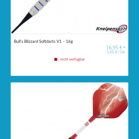
Bull’s Blizzard Softdarts V1 – 16g
16,95
€
*
5,65
€
/
Stk
- nicht verfügbar