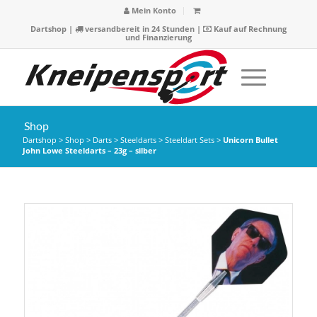
Mein Konto
Dartshop
|
versandbereit in 24 Stunden |
Kauf auf Rechnung
und Finanzierung
Shop
Dartshop
>
Shop
>
Darts
>
Steeldarts
>
Steeldart Sets
>
Unicorn Bullet
John Lowe Steeldarts – 23g – silber