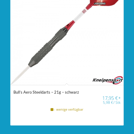
Bull’s Aero Steeldarts – 21g – schwarz
17,95
€
*
5,98
€
/
Stk
- wenige verfügbar