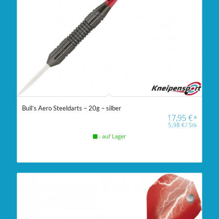
Bull’s Aero Steeldarts – 20g – silber
17,95
€
*
5,98
€
/
Stk
- auf Lager