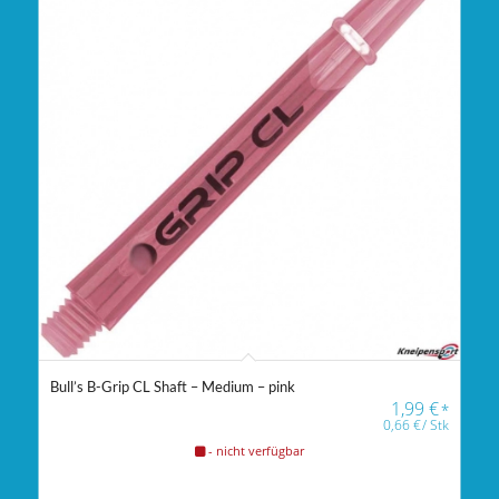
Bull’s B-Grip CL Shaft – Medium – pink
1,99
€
*
0,66
€
/
Stk
- nicht verfügbar