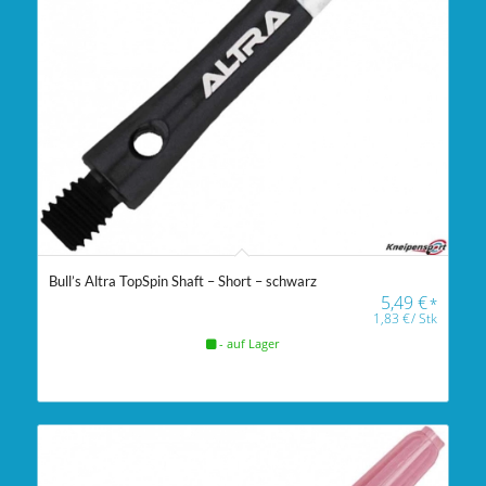
Bull’s Altra TopSpin Shaft – Short – schwarz
5,49
€
*
1,83
€
/
Stk
- auf Lager