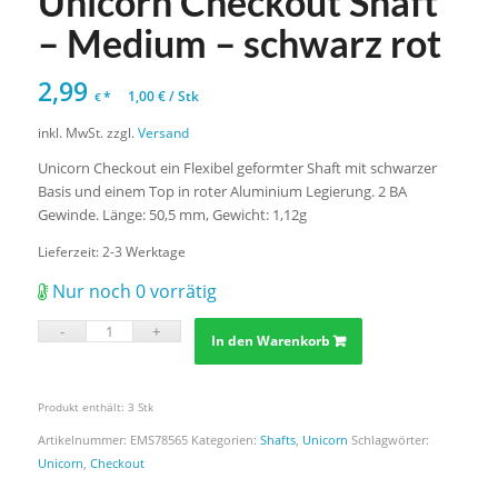
Unicorn Checkout Shaft
– Medium – schwarz rot
2,99
*
1,00
€
/
Stk
€
inkl. MwSt.
zzgl.
Versand
Unicorn Checkout ein Flexibel geformter Shaft mit schwarzer
Basis und einem Top in roter Aluminium Legierung. 2 BA
Gewinde. Länge: 50,5 mm, Gewicht: 1,12g
Lieferzeit:
2-3 Werktage
Nur noch 0 vorrätig
In den Warenkorb
Produkt enthält: 3
Stk
Artikelnummer:
EMS78565
Kategorien:
Shafts
,
Unicorn
Schlagwörter:
Unicorn
,
Checkout