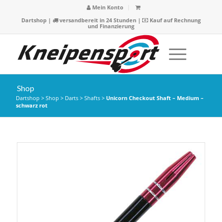
Mein Konto
Dartshop
|
versandbereit in 24 Stunden |
Kauf auf Rechnung
und Finanzierung
Shop
Dartshop
>
Shop
>
Darts
>
Shafts
>
Unicorn Checkout Shaft – Medium –
schwarz rot