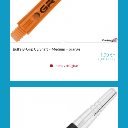
Bull’s B-Grip CL Shaft – Medium – orange
1,99
€
*
0,66
€
/
Stk
- nicht verfügbar