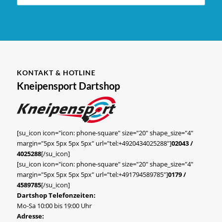
KONTAKT & HOTLINE
Kneipensport Dartshop
[su_icon icon="icon: phone-square" size="20" shape_size="4"
margin="5px 5px 5px 5px" url="tel:+4920434025288"]
02043 /
4025288
[/su_icon]
[su_icon icon="icon: phone-square" size="20" shape_size="4"
margin="5px 5px 5px 5px" url="tel:+491794589785"]
0179 /
4589785
[/su_icon]
Dartshop Telefonzeiten:
Mo-Sa 10:00 bis 19:00 Uhr
Adresse: