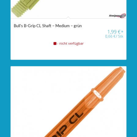
Bull’s B-Grip CL Shaft – Medium – grün
1,99
€
*
0,66
€
/
Stk
- nicht verfügbar