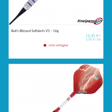
Bull’s Blizzard Softdarts V3 – 16g
16,95
€
*
5,65
€
/
Stk
- nicht verfügbar