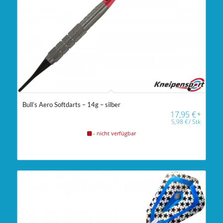
Bull’s Aero Softdarts – 14g – silber
17,95
€
*
5,98
€
/
Stk
- nicht verfügbar