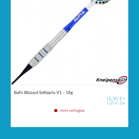
Bull’s Blizzard Softdarts V1 – 18g
16,95
€
*
5,65
€
/
Stk
- nicht verfügbar