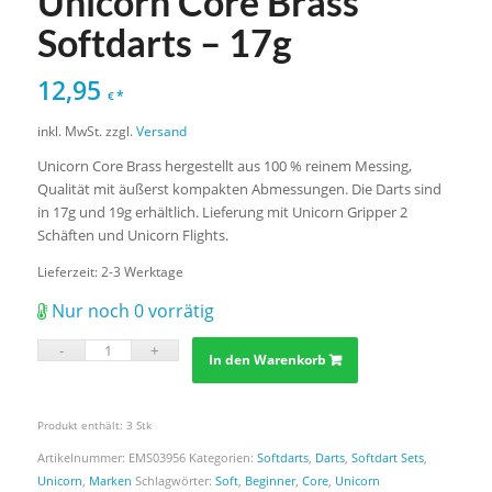
Unicorn Core Brass
Softdarts – 17g
12,95
*
€
inkl. MwSt.
zzgl.
Versand
Unicorn Core Brass hergestellt aus 100 % reinem Messing,
Qualität mit äußerst kompakten Abmessungen. Die Darts sind
in 17g und 19g erhältlich. Lieferung mit Unicorn Gripper 2
Schäften und Unicorn Flights.
Lieferzeit:
2-3 Werktage
Nur noch 0 vorrätig
In den Warenkorb
Produkt enthält: 3
Stk
Artikelnummer:
EMS03956
Kategorien:
Softdarts
,
Darts
,
Softdart Sets
,
Unicorn
,
Marken
Schlagwörter:
Soft
,
Beginner
,
Core
,
Unicorn