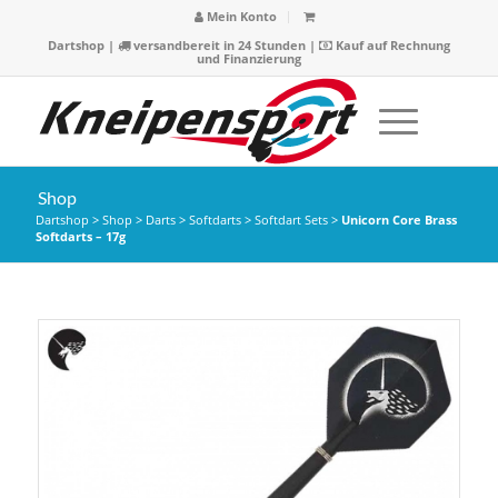
Mein Konto
Dartshop
|
versandbereit in 24 Stunden |
Kauf auf Rechnung
und Finanzierung
Shop
Dartshop
>
Shop
>
Darts
>
Softdarts
>
Softdart Sets
>
Unicorn Core Brass
Softdarts – 17g