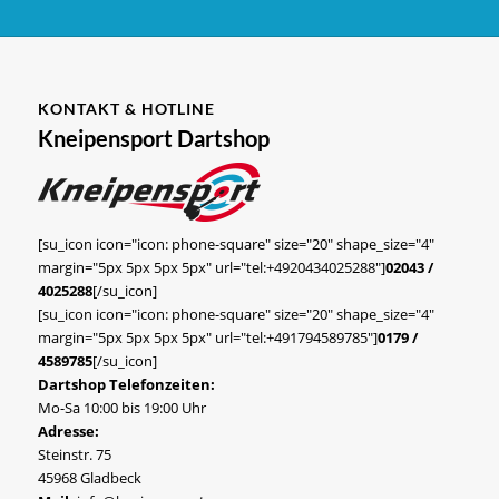
KONTAKT & HOTLINE
Kneipensport Dartshop
[su_icon icon="icon: phone-square" size="20" shape_size="4"
margin="5px 5px 5px 5px" url="tel:+4920434025288"]
02043 /
4025288
[/su_icon]
[su_icon icon="icon: phone-square" size="20" shape_size="4"
margin="5px 5px 5px 5px" url="tel:+491794589785"]
0179 /
4589785
[/su_icon]
Dartshop Telefonzeiten:
Mo-Sa 10:00 bis 19:00 Uhr
Adresse:
Steinstr. 75
45968 Gladbeck