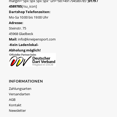
margin="5px 5px 5px 5px" url="tel:+491794589785"]
0179 /
4589785
[/su_icon]
Dartshop Telefonzeiten:
Mo-Sa 10:00 bis 19:00 Uhr
Adresse:
Steinstr. 75
45968 Gladbeck
Mail:
info@kneipensport.com
-Kein Ladenlokal-
Abholung möglich!
INFORMATIONEN
Zahlungsarten
Versandarten
AGB
Kontakt
Newsletter