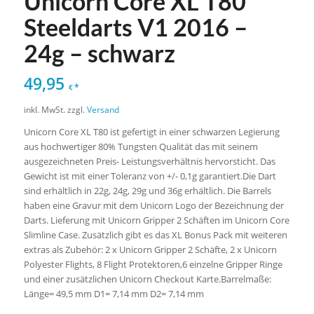
Unicorn Core XL T80
Steeldarts V1 2016 –
24g – schwarz
49,95
*
€
inkl. MwSt.
zzgl.
Versand
Unicorn Core XL T80 ist gefertigt in einer schwarzen Legierung
aus hochwertiger 80% Tungsten Qualität das mit seinem
ausgezeichneten Preis- Leistungsverhältnis hervorsticht. Das
Gewicht ist mit einer Toleranz von +/- 0,1g garantiert.Die Dart
sind erhältlich in 22g, 24g, 29g und 36g erhältlich. Die Barrels
haben eine Gravur mit dem Unicorn Logo der Bezeichnung der
Darts. Lieferung mit Unicorn Gripper 2 Schäften im Unicorn Core
Slimline Case. Zusätzlich gibt es das XL Bonus Pack mit weiteren
extras als Zubehör: 2 x Unicorn Gripper 2 Schäfte, 2 x Unicorn
Polyester Flights, 8 Flight Protektoren,6 einzelne Gripper Ringe
und einer zusätzlichen Unicorn Checkout Karte.Barrelmaße:
Länge= 49,5 mm D1= 7,14 mm D2= 7,14 mm