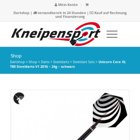
Mein Konto
Dartshop
|
versandbereit in 24 Stunden |
Kauf auf Rechnung
und Finanzierung
Shop
Dartshop
>
Shop
>
Darts
>
Steeldarts
>
Steeldart Sets
>
Unicorn Core XL
T80 Steeldarts V1 2016 – 24g – schwarz