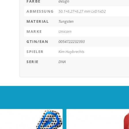
FARBE
design
ABMESSUNG
50.1×6.27×6.27 mm LxD1xD2
MATERIAL
Tungsten
MARKE
Unicorn
GTIN/EAN
0054722232393
SPIELER
Kim Huybrechts
SERIE
DNA