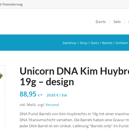
d Finanzierung
Darts
Sets
Dartshop
>
Shop
>
Darts
>
Barrels
>
Softdart 
Unicorn DNA Kim Huybrec
19g – design
88,95
*
29,65
€
/
Stk
€
inkl. MwSt.
zzgl.
Versand
DNA Purist Barrels von Kim Huybrechts in 19g mit einer maxima
DNA Titaniumschicht versehen. Die Barrels haben eine Gravur m
Jeder DNA Barrel ist ein Unikat. Lieferung “Barrels only” im Pu