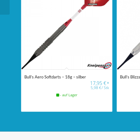
Stand
Bull’s Aero Softdarts – 18g – silber
Bull’s Bliz
17,95
€
*
5,98
€
/
Stk
- auf Lager