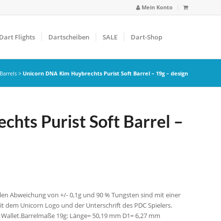
Mein Konto
Dart Flights
Dartscheiben
SALE
Dart-Shop
Barrels
>
Unicorn DNA Kim Huybrechts Purist Soft Barrel – 19g – design
hts Purist Soft Barrel –
len Abweichung von +/- 0,1g und 90 % Tungsten sind mit einer
it dem Unicorn Logo und der Unterschrift des PDC Spielers.
rist Wallet.Barrelmaße 19g: Länge= 50,19 mm D1= 6,27 mm