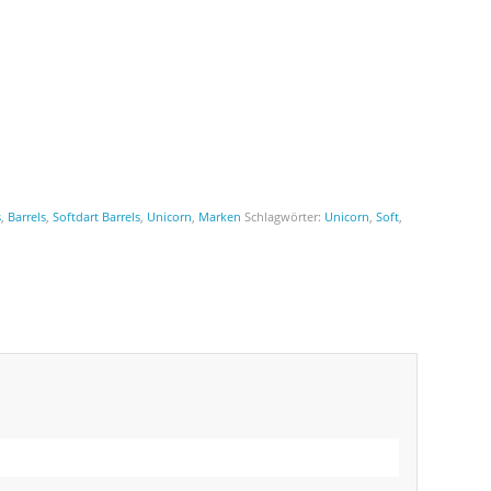
s
,
Barrels
,
Softdart Barrels
,
Unicorn
,
Marken
Schlagwörter:
Unicorn
,
Soft
,