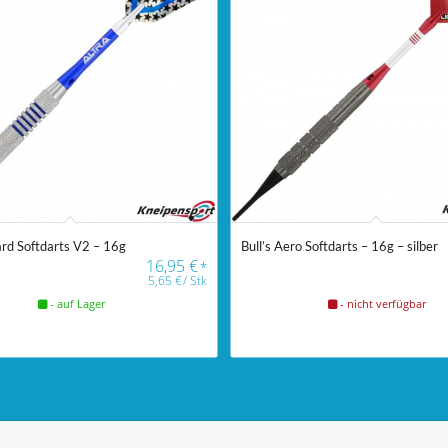
zard Softdarts V2 – 16g
Bull’s Aero Softdarts – 16g – silber
16,95
€
*
5,65
€
/
Stk
- auf Lager
- nicht verfügbar