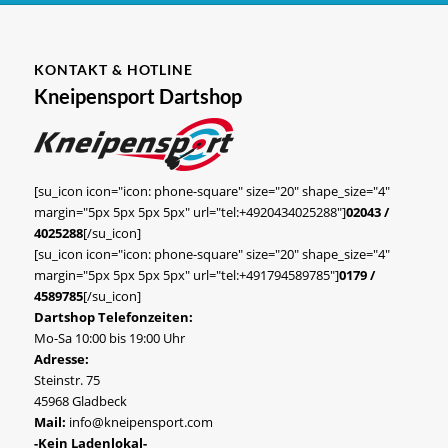
KONTAKT & HOTLINE
Kneipensport Dartshop
[su_icon icon="icon: phone-square" size="20" shape_size="4"
margin="5px 5px 5px 5px" url="tel:+4920434025288"]
02043 /
4025288
[/su_icon]
[su_icon icon="icon: phone-square" size="20" shape_size="4"
margin="5px 5px 5px 5px" url="tel:+491794589785"]
0179 /
4589785
[/su_icon]
Dartshop Telefonzeiten:
Mo-Sa 10:00 bis 19:00 Uhr
Adresse:
Steinstr. 75
45968 Gladbeck
Mail:
info@kneipensport.com
-Kein Ladenlokal-