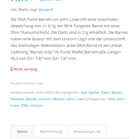
inkl. MwSt.
zzgl.
Versand
Die DNA Purist Barrels von John Lowe mit einer maximalen
Abweichung von +/- 0,1g, ein 90 % Tungsten Barrel mit einer
DNA Titaniumschicht. Die Darts sind in 21g erhältlich. Die Barrels
haben eine Gravur mit dem Unicorn Logo und der Unterschrift
des dreimaligen Weltmeisters. Jeder DNA Barrel ist ein Unikat.
Lieferung “Barrels only” im Purist Wallet.Barrelmaße: Länge=
35,3 mm D1= 7,87 mm D2= 7,87 mm
Nicht vorrätig
Produkt enthält: 3
Stk
Artikelnummer:
AUV-EMS27262
Kategorien:
Dart Spieler
,
Darts
,
Barrels
,
Steeldart Barrels
,
Unicorn
,
Marken
,
John Lowe
Schlagwörter:
Steel
,
John
Lowe
,
DNA
,
Unicorn
Daten
Beschreibung
Bewertungen (0)