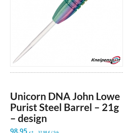
Unicorn DNA John Lowe
Purist Steel Barrel – 21g
– design
98,95
*
32,98
€
/
Stk
€