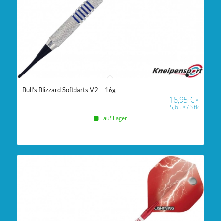
Bull’s Blizzard Softdarts V2 – 16g
16,95
€
*
5,65
€
/
Stk
- auf Lager