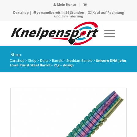
Mein Konto
Dartshop
|
versandbereit in 24 Stunden |
Kauf auf Rechnung
und Finanzierung
Shop
Dartshop
>
Shop
>
Darts
>
Barrels
>
Steeldart Barrels
>
Unicorn DNA John
Lowe Purist Steel Barrel – 21g – design