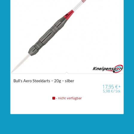
Bull’s Aero Steeldarts – 20g – silber
17,95
€
*
5,98
€
/
Stk
- nicht verfügbar