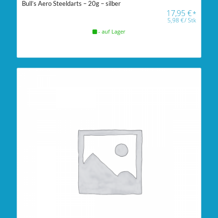
Bull’s Aero Steeldarts – 20g – silber
17,95
€
*
5,98
€
/
Stk
- auf Lager