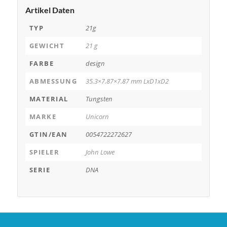
Artikel Daten
TYP
21g
GEWICHT
21 g
FARBE
design
ABMESSUNG
35.3×7.87×7.87 mm LxD1xD2
MATERIAL
Tungsten
MARKE
Unicorn
GTIN/EAN
0054722272627
SPIELER
John Lowe
SERIE
DNA