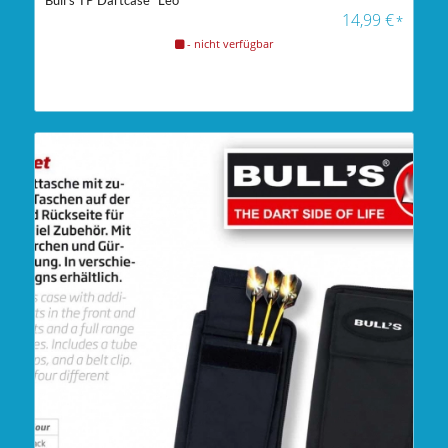
Bull’s TP Dartcase “Leo”
14,99
€
*
- nicht verfügbar