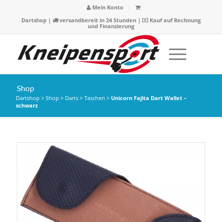
Mein Konto
Dartshop
|
versandbereit in 24 Stunden |
Kauf auf Rechnung
und Finanzierung
Shop
Dartshop
>
Shop
>
Darts
>
Taschen
>
Unicorn Fajita Dart Wallet –
schwarz