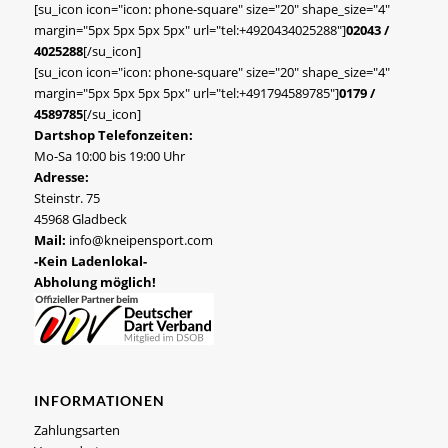
[su_icon icon="icon: phone-square" size="20" shape_size="4"
margin="5px 5px 5px 5px" url="tel:+4920434025288"]
02043 /
4025288
[/su_icon]
[su_icon icon="icon: phone-square" size="20" shape_size="4"
margin="5px 5px 5px 5px" url="tel:+491794589785"]
0179 /
4589785
[/su_icon]
Dartshop Telefonzeiten:
Mo-Sa 10:00 bis 19:00 Uhr
Adresse:
Steinstr. 75
45968 Gladbeck
Mail:
info@kneipensport.com
-Kein Ladenlokal-
Abholung möglich!
INFORMATIONEN
Zahlungsarten