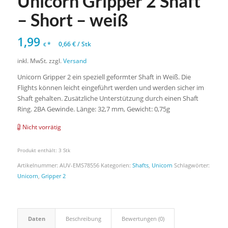
Unicorn Gripper 2 Shaft
– Short – weiß
1,99
*
0,66
€
/
Stk
€
inkl. MwSt.
zzgl.
Versand
Unicorn Gripper 2 ein speziell geformter Shaft in Weiß. Die
Flights können leicht eingeführt werden und werden sicher im
Shaft gehalten. Zusätzliche Unterstützung durch einen Shaft
Ring. 2BA Gewinde. Länge: 32,7 mm, Gewicht: 0,75g
Nicht vorrätig
Produkt enthält: 3
Stk
Artikelnummer:
AUV-EMS78556
Kategorien:
Shafts
,
Unicorn
Schlagwörter:
Unicorn
,
Gripper 2
Daten
Beschreibung
Bewertungen (0)