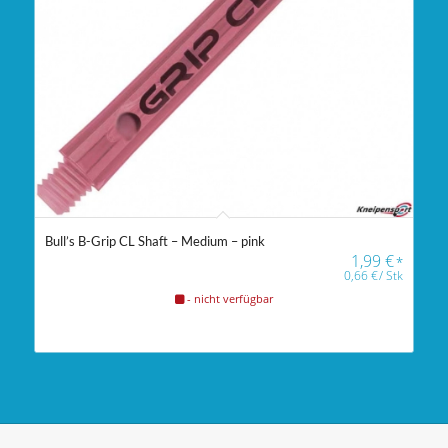
Bull’s B-Grip CL Shaft – Medium – pink
1,99
€
*
0,66
€
/
Stk
- nicht verfügbar