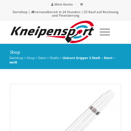
Mein Konto
Dartshop
|
versandbereit in 24 Stunden |
Kauf auf Rechnung
und Finanzierung
Shop
Dartshop
>
Shop
>
Darts
>
Shafts
>
Unicorn Gripper 2 Shaft – Short –
weiß