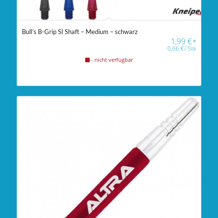
Bull’s B-Grip SI Shaft – Medium – schwarz
1,99
€
*
0,66
€
/
Stk
- nicht verfügbar