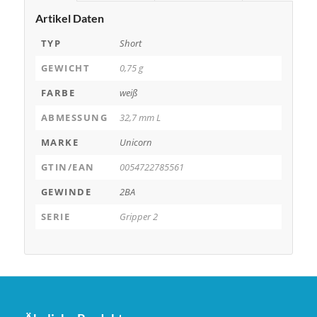
Artikel Daten
TYP
Short
GEWICHT
0,75 g
FARBE
weiß
ABMESSUNG
32,7 mm L
MARKE
Unicorn
GTIN/EAN
0054722785561
GEWINDE
2BA
SERIE
Gripper 2