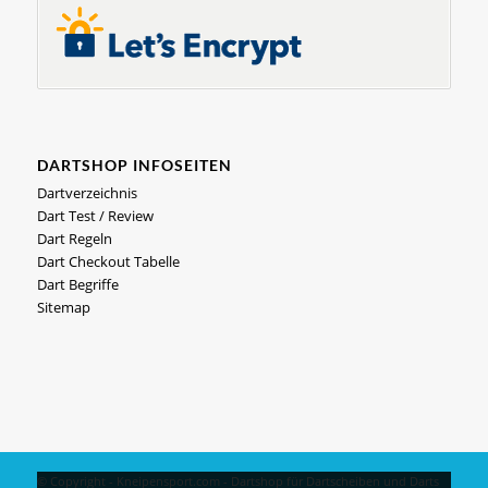
DARTSHOP INFOSEITEN
Dartverzeichnis
Dart Test / Review
Dart Regeln
Dart Checkout Tabelle
Dart Begriffe
Sitemap
© Copyright - Kneipensport.com -
Dartshop
für
Dartscheiben
und
Darts