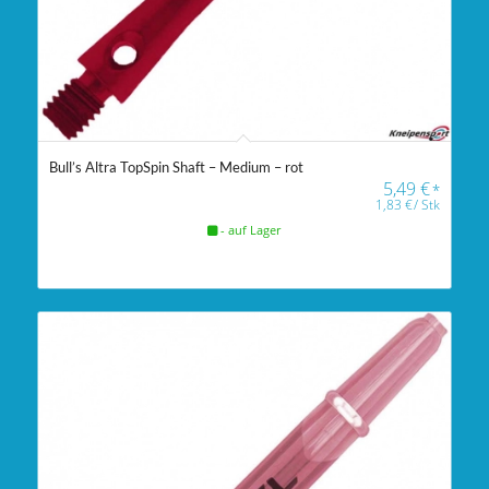
Bull’s Altra TopSpin Shaft – Medium – rot
5,49
€
*
1,83
€
/
Stk
- auf Lager