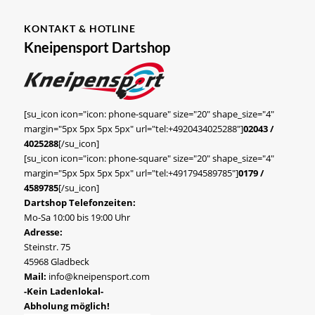
KONTAKT & HOTLINE
Kneipensport Dartshop
[su_icon icon="icon: phone-square" size="20" shape_size="4"
margin="5px 5px 5px 5px" url="tel:+4920434025288"]
02043 /
4025288
[/su_icon]
[su_icon icon="icon: phone-square" size="20" shape_size="4"
margin="5px 5px 5px 5px" url="tel:+491794589785"]
0179 /
4589785
[/su_icon]
Dartshop Telefonzeiten:
Mo-Sa 10:00 bis 19:00 Uhr
Adresse:
Steinstr. 75
45968 Gladbeck
Mail:
info@kneipensport.com
-Kein Ladenlokal-
Abholung möglich!