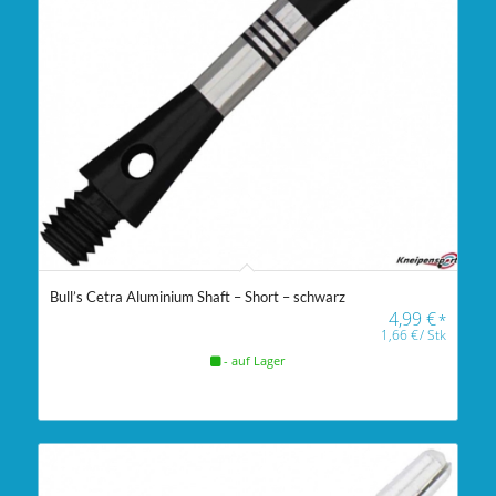
Bull’s Cetra Aluminium Shaft – Short – schwarz
4,99
€
*
1,66
€
/
Stk
- auf Lager