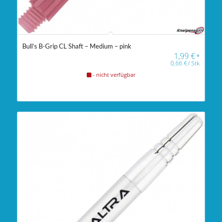
Bull’s B-Grip CL Shaft – Medium – pink
1,99
€
*
0,66
€
/
Stk
- nicht verfügbar