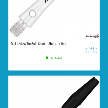
Bull’s Altra TopSpin Shaft – Short – silber
5,49
€
*
1,83
€
/
Stk
- auf Lager