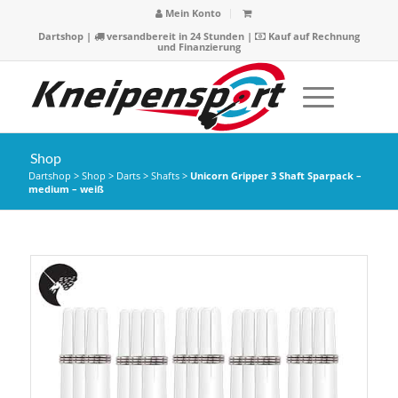
Mein Konto
Dartshop
|
versandbereit in 24 Stunden |
Kauf auf Rechnung
und Finanzierung
Shop
Dartshop
>
Shop
>
Darts
>
Shafts
>
Unicorn Gripper 3 Shaft Sparpack –
medium – weiß