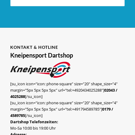
KONTAKT & HOTLINE
Kneipensport Dartshop
[su_icon icon="icon: phone-square" size="20" shape_size="4"
margin="5px 5px 5px 5px" url="tel:+4920434025288"]
02043 /
4025288
[/su_icon]
[su_icon icon="icon: phone-square" size="20" shape_size="4"
margin="5px 5px 5px 5px" url="tel:+491794589785"]
0179 /
4589785
[/su_icon]
Dartshop Telefonzeiten:
Mo-Sa 10:00 bis 19:00 Uhr
Adresse: