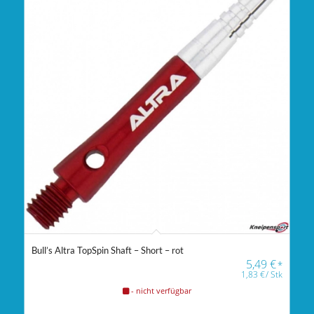
Bull’s Altra TopSpin Shaft – Short – rot
5,49
€
*
1,83
€
/
Stk
- nicht verfügbar