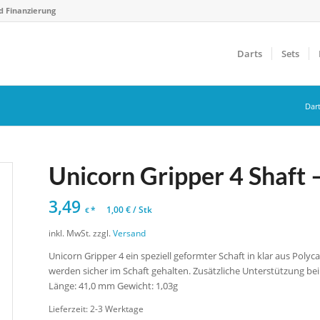
d Finanzierung
Darts
Sets
Dar
Unicorn Gripper 4 Shaft 
3,49
*
1,00
€
/
Stk
€
inkl. MwSt.
zzgl.
Versand
Unicorn Gripper 4 ein speziell geformter Schaft in klar aus Poly
werden sicher im Schaft gehalten. Zusätzliche Unterstützung bei
Länge: 41,0 mm Gewicht: 1,03g
Lieferzeit:
2-3 Werktage