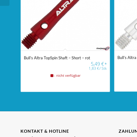
Bull’s Altra
Bull’s Altra TopSpin Shaft – Short – rot
5,49
€
*
1,83
€
/
Stk
- nicht verfügbar
KONTAKT & HOTLINE
ZAHLUN