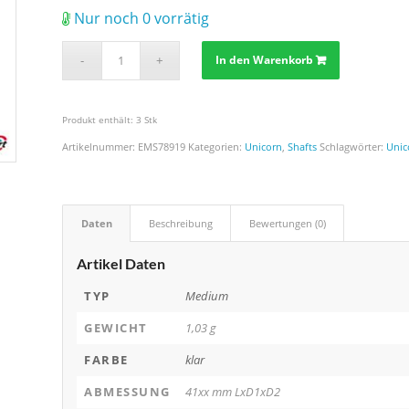
Nur noch 0 vorrätig
In den Warenkorb
Produkt enthält: 3
Stk
Artikelnummer:
EMS78919
Kategorien:
Unicorn
,
Shafts
Schlagwörter:
Unic
Daten
Beschreibung
Bewertungen (0)
Artikel Daten
TYP
Medium
GEWICHT
1,03 g
FARBE
klar
ABMESSUNG
41xx mm LxD1xD2