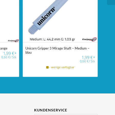
range
Unicorn Gripper 3 Mirage Shaft – Medium –
blau
1,99
€
*
1,99
€
0,66
€
/
Stk
*
0,66
€
/
Stk
- wenige verfügbar
KUNDENSERVICE