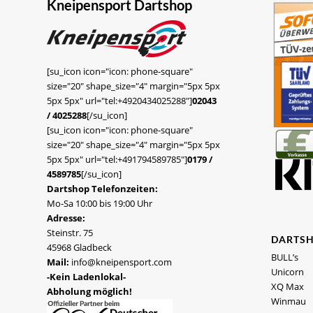
Kneipensport Dartshop
[su_icon icon="icon: phone-square"
size="20" shape_size="4" margin="5px 5px
5px 5px" url="tel:+4920434025288"]
02043
/ 4025288
[/su_icon]
[su_icon icon="icon: phone-square"
size="20" shape_size="4" margin="5px 5px
5px 5px" url="tel:+491794589785"]
0179 /
4589785
[/su_icon]
Dartshop Telefonzeiten:
Mo-Sa 10:00 bis 19:00 Uhr
Adresse:
Steinstr. 75
DARTS
45968 Gladbeck
BULL’s
Mail:
info@kneipensport.com
Unicorn
-Kein Ladenlokal-
XQ Max
Abholung möglich!
Winmau