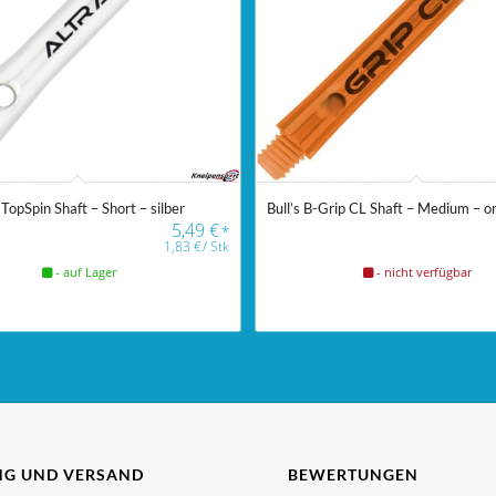
 TopSpin Shaft – Short – silber
Bull’s B-Grip CL Shaft – Medium – o
5,49
€
*
1,83
€
/
Stk
- auf Lager
- nicht verfügbar
G UND VERSAND
BEWERTUNGEN