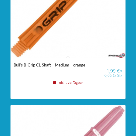
Bull’s B-Grip CL Shaft – Medium – orange
1,99
€
*
0,66
€
/
Stk
- nicht verfügbar