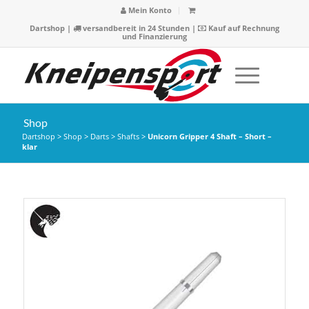
Mein Konto
Dartshop
|
versandbereit in 24 Stunden |
Kauf auf Rechnung
und Finanzierung
Shop
Dartshop
>
Shop
>
Darts
>
Shafts
>
Unicorn Gripper 4 Shaft – Short –
klar