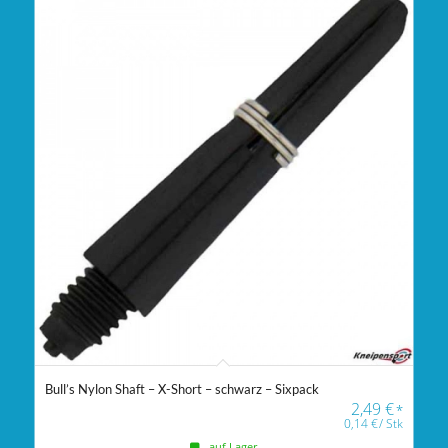
Bull’s Nylon Shaft – X-Short – schwarz – Sixpack
2,49
€
*
0,14
€
/
Stk
- auf Lager