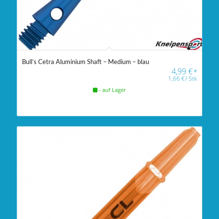
Bull’s Cetra Aluminium Shaft – Medium – blau
4,99
€
*
1,66
€
/
Stk
- auf Lager