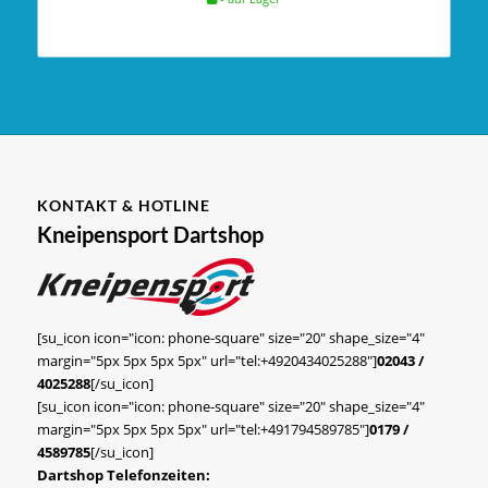
KONTAKT & HOTLINE
Kneipensport Dartshop
[su_icon icon="icon: phone-square" size="20" shape_size="4"
margin="5px 5px 5px 5px" url="tel:+4920434025288"]
02043 /
4025288
[/su_icon]
[su_icon icon="icon: phone-square" size="20" shape_size="4"
margin="5px 5px 5px 5px" url="tel:+491794589785"]
0179 /
4589785
[/su_icon]
Dartshop Telefonzeiten: