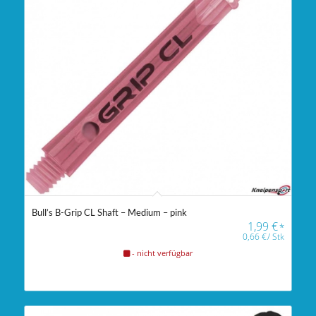
Bull’s B-Grip CL Shaft – Medium – pink
1,99
€
*
0,66
€
/
Stk
- nicht verfügbar