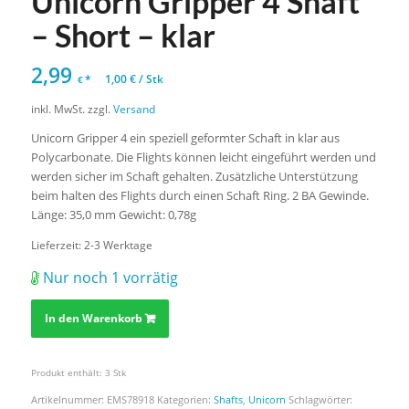
Unicorn Gripper 4 Shaft
– Short – klar
2,99
*
1,00
€
/
Stk
€
inkl. MwSt.
zzgl.
Versand
Unicorn Gripper 4 ein speziell geformter Schaft in klar aus
Polycarbonate. Die Flights können leicht eingeführt werden und
werden sicher im Schaft gehalten. Zusätzliche Unterstützung
beim halten des Flights durch einen Schaft Ring. 2 BA Gewinde.
Länge: 35,0 mm Gewicht: 0,78g
Lieferzeit:
2-3 Werktage
Nur noch 1 vorrätig
In den Warenkorb
Produkt enthält: 3
Stk
Artikelnummer:
EMS78918
Kategorien:
Shafts
,
Unicorn
Schlagwörter: