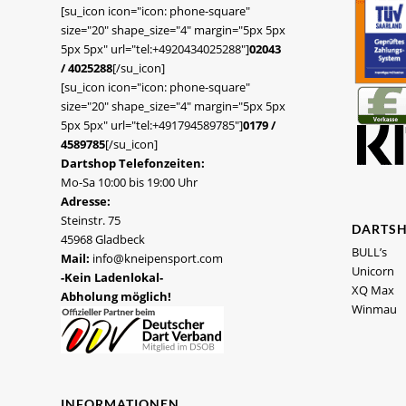
[su_icon icon="icon: phone-square"
size="20" shape_size="4" margin="5px 5px
5px 5px" url="tel:+4920434025288"]
02043
/ 4025288
[/su_icon]
[su_icon icon="icon: phone-square"
size="20" shape_size="4" margin="5px 5px
5px 5px" url="tel:+491794589785"]
0179 /
4589785
[/su_icon]
Dartshop Telefonzeiten:
Mo-Sa 10:00 bis 19:00 Uhr
Adresse:
Steinstr. 75
DARTS
45968 Gladbeck
BULL’s
Mail:
info@kneipensport.com
Unicorn
-Kein Ladenlokal-
XQ Max
Abholung möglich!
Winmau
INFORMATIONEN