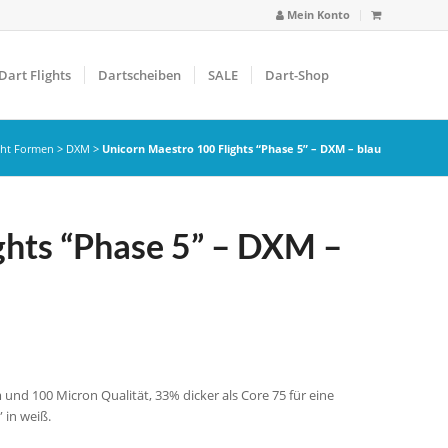
Mein Konto
Dart Flights
Dartscheiben
SALE
Dart-Shop
ght Formen
>
DXM
>
Unicorn Maestro 100 Flights “Phase 5” – DXM – blau
ghts “Phase 5” – DXM –
 und 100 Micron Qualität, 33% dicker als Core 75 für eine
” in weiß.