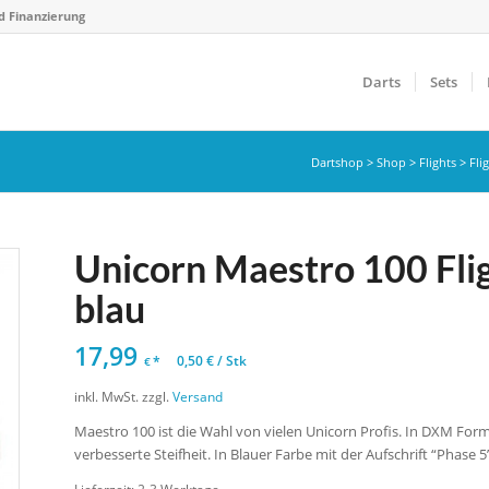
d Finanzierung
Darts
Sets
Dartshop
>
Shop
>
Flights
>
Fli
Unicorn Maestro 100 Fli
blau
17,99
*
0,50
€
/
Stk
€
inkl. MwSt.
zzgl.
Versand
Maestro 100 ist die Wahl von vielen Unicorn Profis. In DXM Form
verbesserte Steifheit. In Blauer Farbe mit der Aufschrift “Phase 5