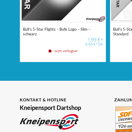
Bull’s 5-Star Flights – Bulls Logo – Slim –
Bull’s 5-St
schwarz
Standard
1,99
€
*
0,66
€
/
Stk
- nicht verfügbar
KONTAKT & HOTLINE
ZAHLUN
Kneipensport Dartshop