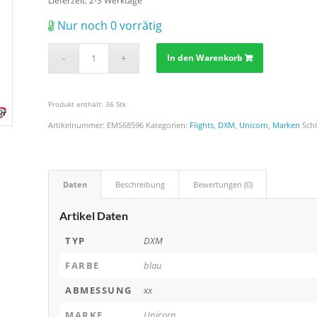
Lieferzeit:
2-3 Werktage
Nur noch 0 vorrätig
In den Warenkorb
Produkt enthält: 36
Stk
Artikelnummer:
EMS68596
Kategorien:
Flights
,
DXM
,
Unicorn
,
Marken
Sch
Daten
Beschreibung
Bewertungen (0)
Artikel Daten
TYP
DXM
FARBE
blau
ABMESSUNG
xx
MARKE
Unicorn