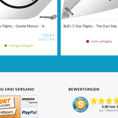
ar Flights – Gentle Mensur – A-
Bull’s 5-Star Flights – The Dart Side
1,99
€
*
0,66
€
/
Stk
- nicht verfügbar
- wenige verfügbar
G UND VERSAND
BEWERTUNGEN