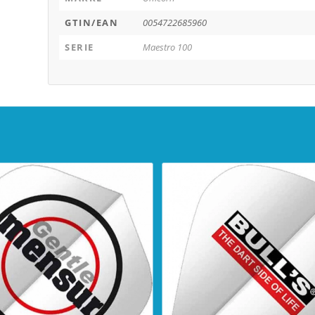
GTIN/EAN
0054722685960
SERIE
Maestro 100