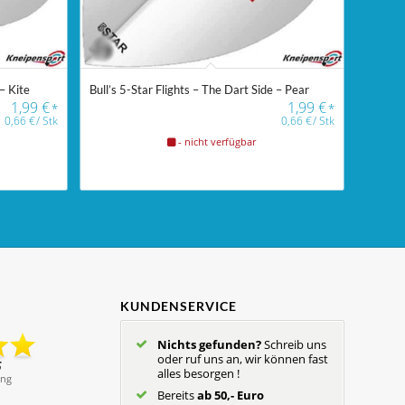
 – Kite
Bull’s 5-Star Flights – The Dart Side – Pear
1,99
€
1,99
€
*
*
0,66
€
/
Stk
0,66
€
/
Stk
- nicht verfügbar
KUNDENSERVICE
Nichts gefunden?
Schreib uns
oder ruf uns an, wir können fast
alles besorgen !
Bereits
ab 50,- Euro