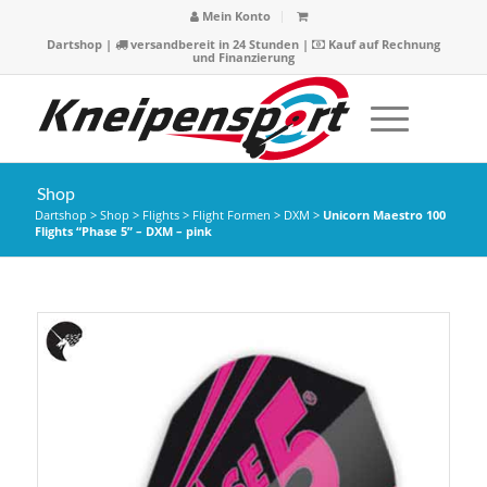
Mein Konto
Dartshop
|
versandbereit in 24 Stunden |
Kauf auf Rechnung
und Finanzierung
Shop
Dartshop
>
Shop
>
Flights
>
Flight Formen
>
DXM
>
Unicorn Maestro 100
Flights “Phase 5” – DXM – pink