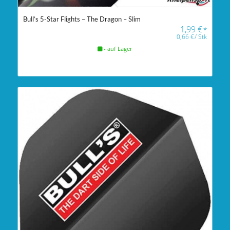
Bull’s 5-Star Flights – The Dragon – Slim
1,99
€
*
0,66
€
/
Stk
- auf Lager