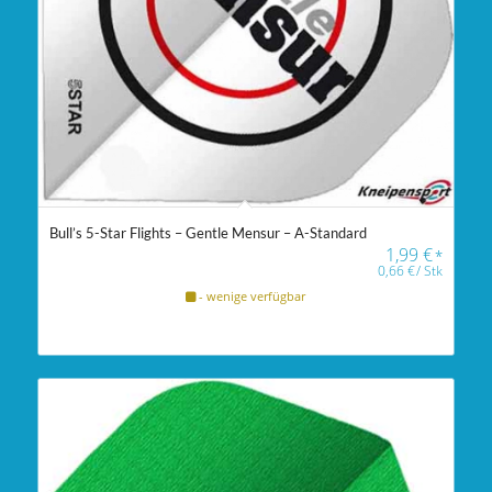
Bull’s 5-Star Flights – Gentle Mensur – A-Standard
1,99
€
*
0,66
€
/
Stk
- wenige verfügbar