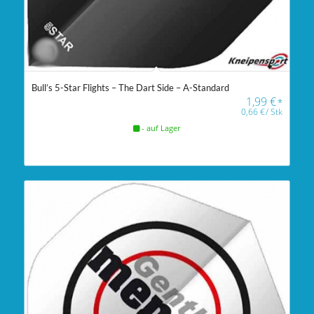
Bull’s 5-Star Flights – The Dart Side – A-Standard
1,99
€
*
0,66
€
/
Stk
- auf Lager