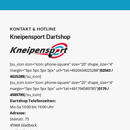
KONTAKT & HOTLINE
Kneipensport Dartshop
[su_icon icon="icon: phone-square" size="20" shape_size="4"
margin="5px 5px 5px 5px" url="tel:+4920434025288"]
02043 /
4025288
[/su_icon]
[su_icon icon="icon: phone-square" size="20" shape_size="4"
margin="5px 5px 5px 5px" url="tel:+491794589785"]
0179 /
4589785
[/su_icon]
Dartshop Telefonzeiten:
Mo-Sa 10:00 bis 19:00 Uhr
Adresse:
Steinstr. 75
45968 Gladbeck