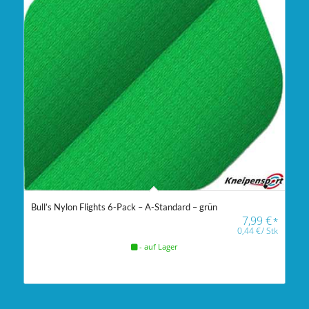
Bull’s Nylon Flights 6-Pack – A-Standard – grün
7,99
€
*
0,44
€
/
Stk
- auf Lager