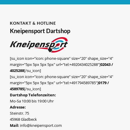
KONTAKT & HOTLINE
Kneipensport Dartshop
[su_icon icon="icon: phone-square" size="20" shape_size="4"
margin="5px 5px 5px 5px" url="tel:+4920434025288"]
02043 /
4025288
[/su_icon]
[su_icon icon="icon: phone-square" size="20" shape_size="4"
margin="5px 5px 5px 5px" url="tel:+491794589785"]
0179 /
4589785
[/su_icon]
Dartshop Telefonzeiten:
Mo-Sa 10:00 bis 19:00 Uhr
Adresse:
Steinstr. 75
45968 Gladbeck
Mail:
info@kneipensport.com