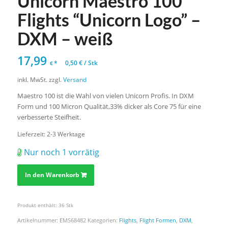
Unicorn Maestro 100
Flights “Unicorn Logo” –
DXM – weiß
17,99
*
0,50
€
/
Stk
€
inkl. MwSt.
zzgl.
Versand
Maestro 100 ist die Wahl von vielen Unicorn Profis. In DXM
Form und 100 Micron Qualität,33% dicker als Core 75 für eine
verbesserte Steifheit.
Lieferzeit:
2-3 Werktage
Nur noch 1 vorrätig
In den Warenkorb
Produkt enthält: 36
Stk
Artikelnummer:
EMS68482
Kategorien:
Flights
,
Flight Formen
,
DXM
,