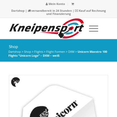
Mein Konto
Dartshop
|
versandbereit in 24 Stunden |
Kauf auf Rechnung
und Finanzierung
Shop
Dartshop
>
Shop
>
Flights
>
Flight Formen
>
DXM
>
Unicorn Maestro 100
Flights “Unicorn Logo” – DXM – weiß