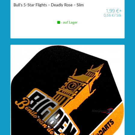
Bull’s 5-Star Flights – Deadly Rose – Slim
1,99
€
*
0,66
€
/
Stk
- auf Lager