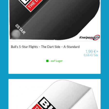
Bull’s 5-Star Flights – The Dart Side – A-Standard
1,99
€
*
0,66
€
/
Stk
- auf Lager