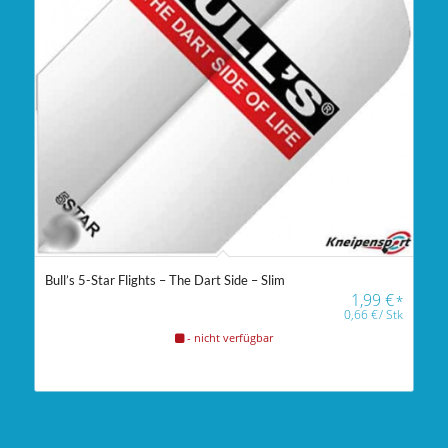
Bull’s 5-Star Flights – The Dart Side – Slim
1,99
€
*
0,66
€
/
Stk
- nicht verfügbar