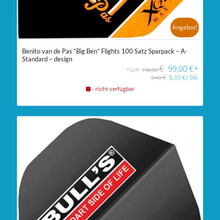
Angebot!
Benito van de Pas “Big Ben” Flights 100 Satz Sparpack – A-
Standard – design
€
99,00
€
*
*UVP:
130,00
€
0,33
€
/
Stk
0,43
- nicht verfügbar