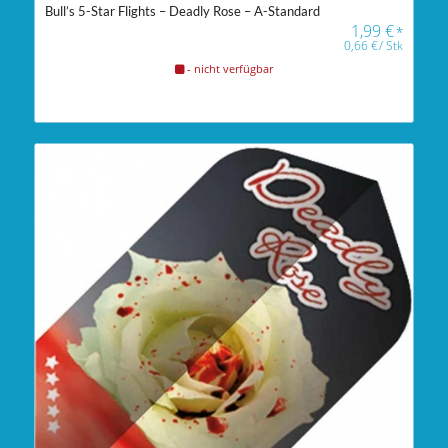
Bull’s 5-Star Flights – Deadly Rose – A-Standard
1,99
€
*
0,66
€
/
Stk
- nicht verfügbar