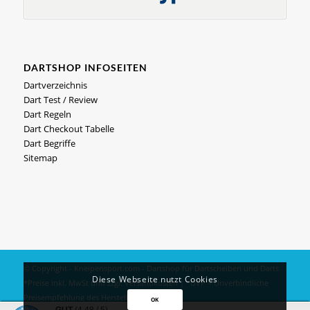
DARTSHOP INFOSEITEN
Dartverzeichnis
Dart Test / Review
Dart Regeln
Dart Checkout Tabelle
Dart Begriffe
Sitemap
© Copyright - Kneipensport.com -
Dartshop
für
Dartscheiben
und
Darts
Diese Webseite nutzt Cookies
*Preise inkl. MwSt und zzgl.
Versandkosten
| *UVP = Unverbindliche
Preisempfehlung des Herstellers
OK