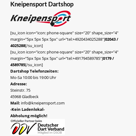
Kneipensport Dartshop
[su_icon icon="icon: phone-square" size="20" shape_size="4"
margin="5px 5px 5px 5px" url="tel:+4920434025288"]
02043 /
4025288
[/su_icon]
[su_icon icon="icon: phone-square" size="20" shape_size="4"
margin="5px 5px 5px 5px" url="tel:+491794589785"]
0179 /
4589785
[/su_icon]
Dartshop Telefonzeiten:
Mo-Sa 10:00 bis 19:00 Uhr
Adresse:
Steinstr. 75
45968 Gladbeck
Mail:
info@kneipensport.com
-Kein Ladenlokal-
Abholung möglich!