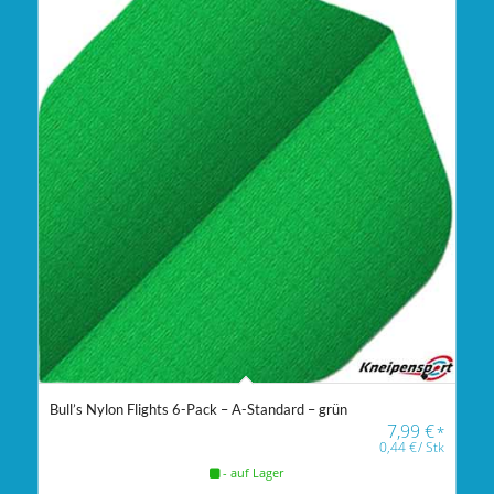
Bull’s Nylon Flights 6-Pack – A-Standard – grün
7,99
€
*
0,44
€
/
Stk
- auf Lager