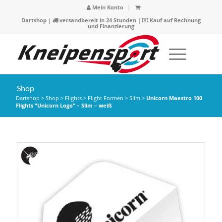
Mein Konto
Dartshop
|
versandbereit in 24 Stunden |
Kauf auf Rechnung
und Finanzierung
Shop
Dartshop
>
Shop
>
Flights
>
Flight Formen
>
Slim
>
Unicorn Maestro 100
Flights “Unicorn Logo” – Slim – weiß