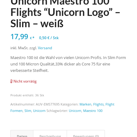
Unicorn Maestro 100
Flights “Unicorn Logo” –
Slim – weiß
17,99
*
0,50
€
/
Stk
€
inkl. MwSt.
zzgl.
Versand
Maestro 100 ist die Wahl von vielen Unicorn Profis. In Slim Form
und 100 Micron Qualität,33% dicker als Core 75 für eine
verbesserte Steifheit.
Nicht vorrätig
Produkt enthält: 36
Stk
Artikelnummer:
AUV-EMS77695
Kategorien:
Marken
,
Flights
,
Flight
Formen
,
Slim
,
Unicorn
Schlagwörter:
Unicorn
,
Maestro 100
Daten
Beschreibung
Bewertungen (0)