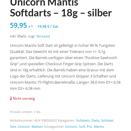
Unicorn Mantis
Softdarts – 18g – silber
59,95
*
19,98
€
/
Stk
€
inkl. MwSt.
zzgl.
Versand
Unicorn Mantis Soft Dart ist gefertigt in hoher 90 % Tungsten
Qualität. Das Gewicht ist mit einer Toleranz von +/- 0,1g
garantiert. Die Barrels verfügen über einen “Positive Sawtooth
Grip” und speziellen Checkout Finger Grip Spitzen. Die Darts
sind in 18g erhältlich. Die Barrels haben eine Gravur mit dem
Logo der Darts. Lieferung mit Unicorn Gripper 3 Schäften und
Unicorn Mantis 75 Flights.Barrelmaße: Länge= 39,0 mm D1= 6,58
mm D2= 6,58 mm
Nicht vorrätig
Produkt enthält: 3
Stk
Artikelnummer:
AUV-EMS04202
Kategorien:
Softdarts
,
Darts
,
Softdart
Sets
,
Unicorn
,
Marken
Schlagwörter:
Unicorn
,
Soft
,
Pro
,
Mantis