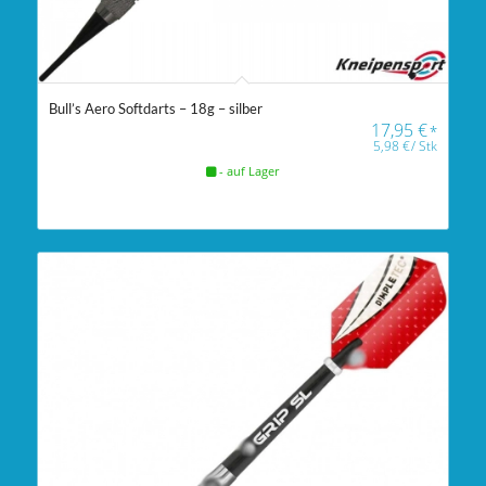
Bull’s Aero Softdarts – 18g – silber
17,95
€
*
5,98
€
/
Stk
- auf Lager