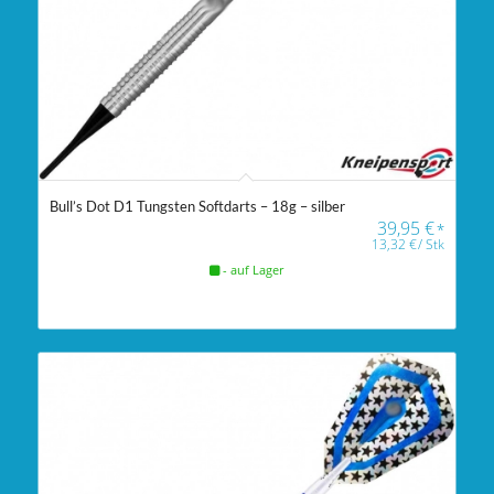
Bull’s Dot D1 Tungsten Softdarts – 18g – silber
39,95
€
*
13,32
€
/
Stk
- auf Lager