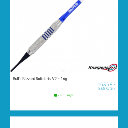
Bull’s Blizzard Softdarts V2 – 16g
16,95
€
*
5,65
€
/
Stk
- auf Lager