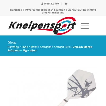
Mein Konto
Dartshop
|
versandbereit in 24 Stunden |
Kauf auf Rechnung
und Finanzierung
Shop
Dartshop
>
Shop
>
Darts
>
Softdarts
>
Softdart Sets
>
Unicorn Mantis
Softdarts – 18g – silber