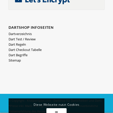
DARTSHOP INFOSEITEN
Dartverzeichnis
Dart Test / Review
Dart Regeln
Dart Checkout Tabelle
Dart Begriffe
Sitemap
© Copyright - Kneipensport.com -
Dartshop
für
Dartscheiben
und
Darts
Diese Webseite nutzt Cookies
*Preise inkl. MwSt und zzgl.
Versandkosten
| *UVP = Unverbindliche
Preisempfehlung des Herstellers
OK