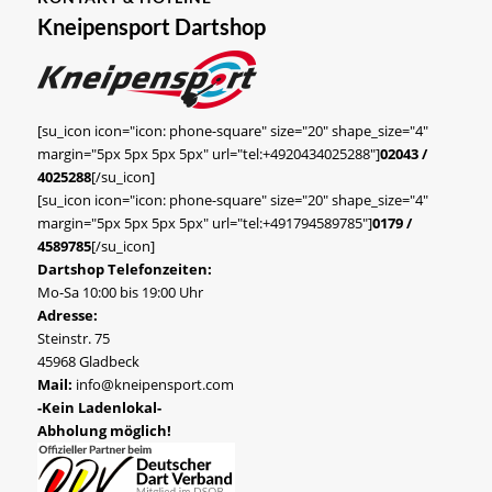
Kneipensport Dartshop
[su_icon icon="icon: phone-square" size="20" shape_size="4"
margin="5px 5px 5px 5px" url="tel:+4920434025288"]
02043 /
4025288
[/su_icon]
[su_icon icon="icon: phone-square" size="20" shape_size="4"
margin="5px 5px 5px 5px" url="tel:+491794589785"]
0179 /
4589785
[/su_icon]
Dartshop Telefonzeiten:
Mo-Sa 10:00 bis 19:00 Uhr
Adresse:
Steinstr. 75
45968 Gladbeck
Mail:
info@kneipensport.com
-Kein Ladenlokal-
Abholung möglich!