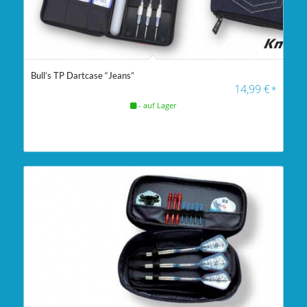
Bull’s TP Dartcase “Jeans”
14,99
€
*
- auf Lager