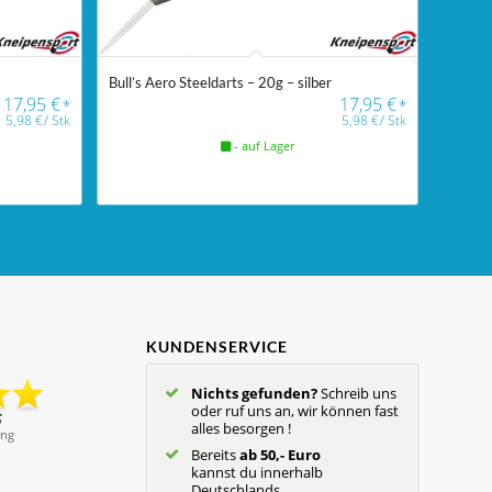
Bull’s Aero Steeldarts – 20g – silber
17,95
€
17,95
€
*
*
5,98
€
/
Stk
5,98
€
/
Stk
- auf Lager
KUNDENSERVICE
Nichts gefunden?
Schreib uns
oder ruf uns an, wir können fast
alles besorgen !
Bereits
ab 50,- Euro
kannst du innerhalb
Deutschlands