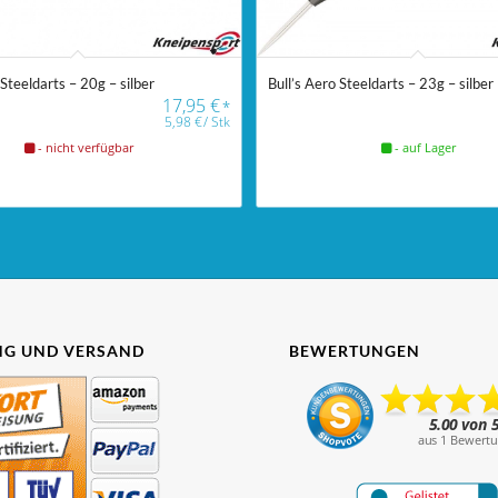
Bull’s Aero Steeldarts – 23g – silber
 Steeldarts – 20g – silber
17,95
€
*
5,98
€
/
Stk
- auf Lager
- nicht verfügbar
G UND VERSAND
BEWERTUNGEN