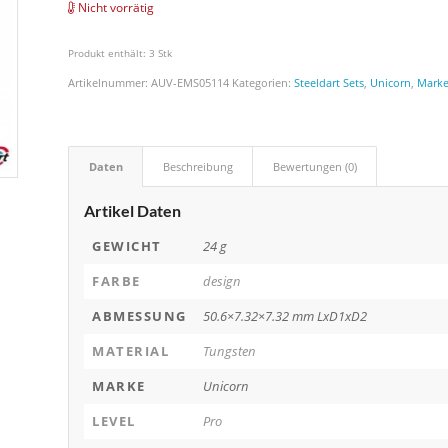
Nicht vorrätig
Produkt enthält: 3
Stk
Artikelnummer:
AUV-EMS05114
Kategorien:
Steeldart Sets
,
Unicorn
,
Mark
Daten
Beschreibung
Bewertungen (0)
Artikel Daten
GEWICHT
24 g
FARBE
design
ABMESSUNG
50.6×7.32×7.32 mm LxD1xD2
MATERIAL
Tungsten
MARKE
Unicorn
LEVEL
Pro