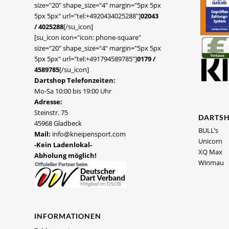
size="20" shape_size="4" margin="5px 5px
5px 5px" url="tel:+4920434025288"]
02043
/ 4025288
[/su_icon]
[su_icon icon="icon: phone-square"
size="20" shape_size="4" margin="5px 5px
5px 5px" url="tel:+491794589785"]
0179 /
4589785
[/su_icon]
Dartshop Telefonzeiten:
Mo-Sa 10:00 bis 19:00 Uhr
Adresse:
Steinstr. 75
DARTS
45968 Gladbeck
BULL’s
Mail:
info@kneipensport.com
Unicorn
-Kein Ladenlokal-
XQ Max
Abholung möglich!
Winmau
INFORMATIONEN