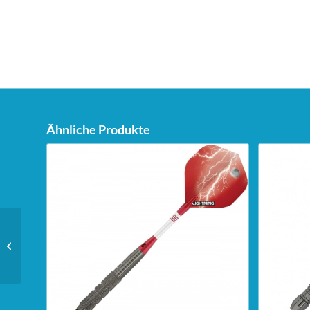
Ähnliche Produkte
Unicorn Sigma XL
Super Pro Steeldarts –
23g