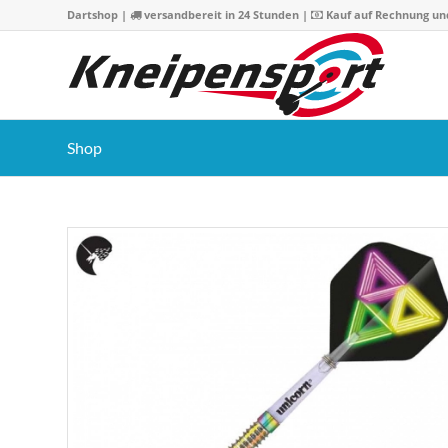
Dartshop
|
versandbereit in 24 Stunden |
Kauf auf Rechnung un
Shop