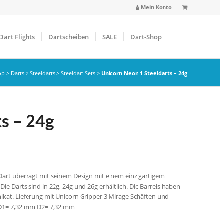
Mein Konto
Dart Flights
Dartscheiben
SALE
Dart-Shop
op
>
Darts
>
Steeldarts
>
Steeldart Sets
>
Unicorn Neon 1 Steeldarts – 24g
s – 24g
 Dart überragt mit seinem Design mit einem einzigartigem
e Darts sind in 22g, 24g und 26g erhältlich. Die Barrels haben
Unikat. Lieferung mit Unicorn Gripper 3 Mirage Schäften und
 D1= 7,32 mm D2= 7,32 mm