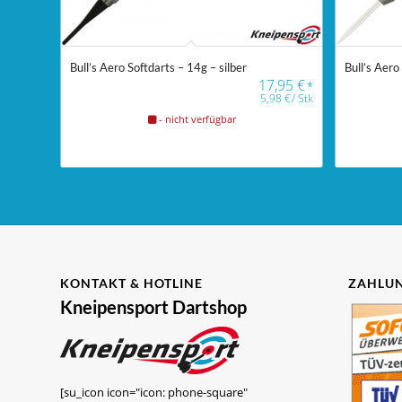
Bull’s Aero Softdarts – 14g – silber
Bull’s Aero
17,95
€
*
5,98
€
/
Stk
- nicht verfügbar
KONTAKT & HOTLINE
ZAHLUN
Kneipensport Dartshop
[su_icon icon="icon: phone-square"