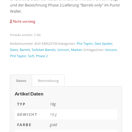
und der Bezeichnung Phase 2.Lieferung “Barrels only” im Purist
Wallet.
Nicht vorrätig
Produkt enthält: 3
Stk
Artikelnummer:
AUV-EMS23104
Kategorien:
Phil Taylor
,
Dart Spieler
,
Darts
,
Barrels
,
Softdart Barrels
,
Unicorn
,
Marken
Schlagwörter:
Unicorn
,
Phil Taylor
,
Soft
,
Phase 2
Daten
Beschreibung
Artikel Daten
TYP
18g
GEWICHT
18 g
FARBE
gold