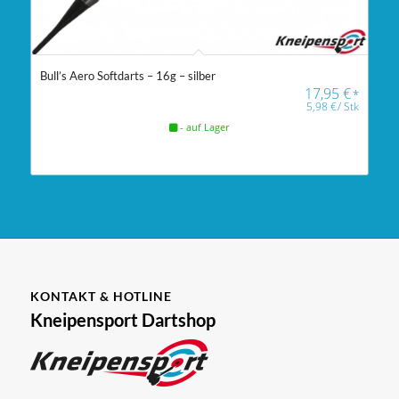
Bull’s Aero Softdarts – 16g – silber
17,95
€
*
5,98
€
/
Stk
- auf Lager
KONTAKT & HOTLINE
Kneipensport Dartshop