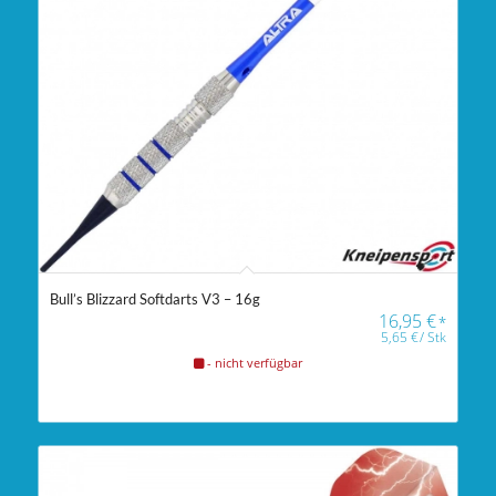
Bull’s Blizzard Softdarts V3 – 16g
16,95
€
*
5,65
€
/
Stk
- nicht verfügbar