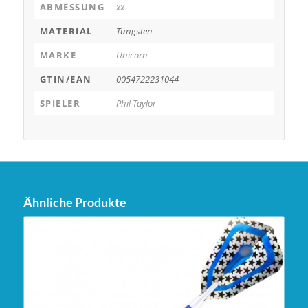
ABMESSUNG
xx
MATERIAL
Tungsten
MARKE
Unicorn
GTIN/EAN
0054722231044
SPIELER
Phil Taylor
Ähnliche Produkte