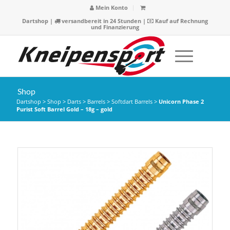
Mein Konto
Dartshop
|
versandbereit in 24 Stunden |
Kauf auf Rechnung
und Finanzierung
Shop
Dartshop
>
Shop
>
Darts
>
Barrels
>
Softdart Barrels
>
Unicorn Phase 2
Purist Soft Barrel Gold – 18g – gold