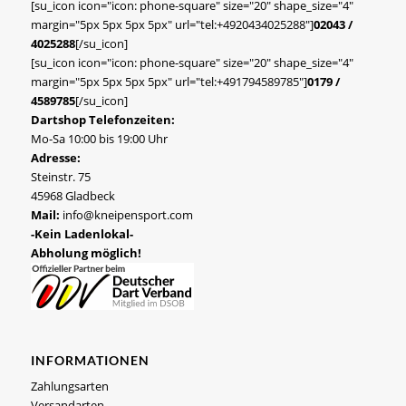
[su_icon icon="icon: phone-square" size="20" shape_size="4"
margin="5px 5px 5px 5px" url="tel:+4920434025288"]
02043 /
4025288
[/su_icon]
[su_icon icon="icon: phone-square" size="20" shape_size="4"
margin="5px 5px 5px 5px" url="tel:+491794589785"]
0179 /
4589785
[/su_icon]
Dartshop Telefonzeiten:
Mo-Sa 10:00 bis 19:00 Uhr
Adresse:
Steinstr. 75
45968 Gladbeck
Mail:
info@kneipensport.com
-Kein Ladenlokal-
Abholung möglich!
INFORMATIONEN
Zahlungsarten
Versandarten