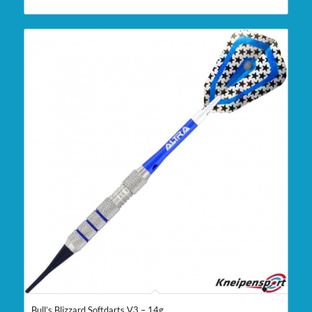
Bull’s Blizzard Softdarts V3 – 14g