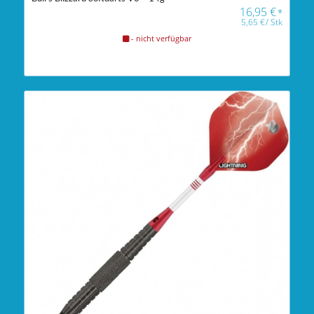
16,95
€
*
5,65
€
/
Stk
- nicht verfügbar