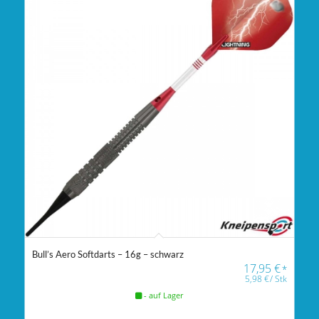
Bull’s Aero Softdarts – 16g – schwarz
17,95
€
*
5,98
€
/
Stk
- auf Lager