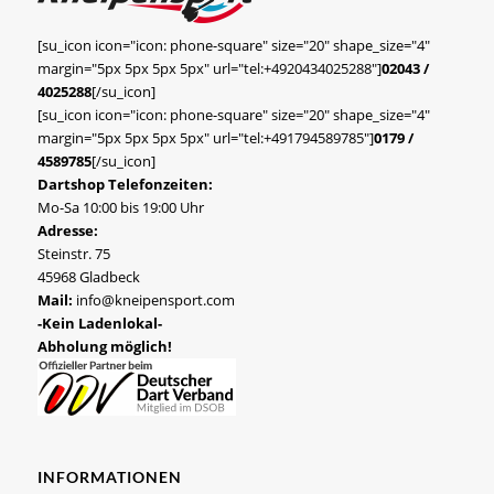
[su_icon icon="icon: phone-square" size="20" shape_size="4"
margin="5px 5px 5px 5px" url="tel:+4920434025288"]
02043 /
4025288
[/su_icon]
[su_icon icon="icon: phone-square" size="20" shape_size="4"
margin="5px 5px 5px 5px" url="tel:+491794589785"]
0179 /
4589785
[/su_icon]
Dartshop Telefonzeiten:
Mo-Sa 10:00 bis 19:00 Uhr
Adresse:
Steinstr. 75
45968 Gladbeck
Mail:
info@kneipensport.com
-Kein Ladenlokal-
Abholung möglich!
INFORMATIONEN