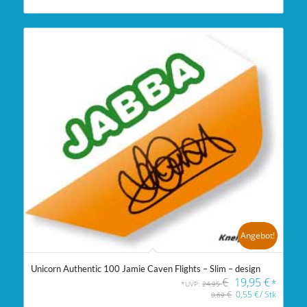
Angebot!
Unicorn Authentic 100 Jamie Caven Flights – Slim – design
€
19,95
€
*
*UVP:
24,95
€
0,55
€
/
Stk
0,69