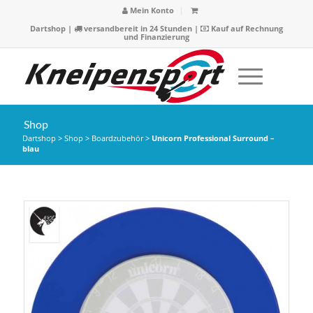
Mein Konto
Dartshop
|
versandbereit in 24 Stunden |
Kauf auf Rechnung
und Finanzierung
Shop
Dartshop
>
Shop
>
Boardzubehör
>
Unicorn Professional Surround –
blau