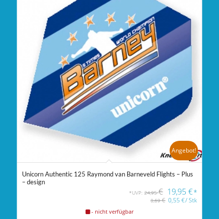
Angebot!
Unicorn Authentic 125 Raymond van Barneveld Flights – Plus
– design
€
19,95
€
*
*UVP:
24,95
€
0,55
€
/
Stk
0,69
- nicht verfügbar