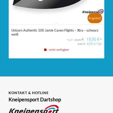
Angebot!
Unicorn Authentic 100 Jamie Caven Flights – Xtra – schwarz
weiß
€
19,95
€
*
*UVP:
24,95
€
0,55
€
/
Stk
0,69
- nicht verfügbar
KONTAKT & HOTLINE
Kneipensport Dartshop