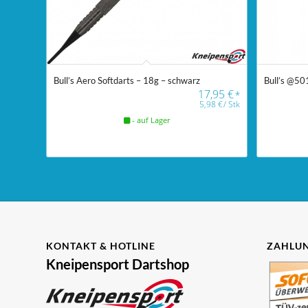
Bull’s Aero Softdarts – 18g – schwarz
Bull’s @501
17,95
€
*
5,98
€
/
Stk
- auf Lager
KONTAKT & HOTLINE
ZAHLUN
Kneipensport Dartshop