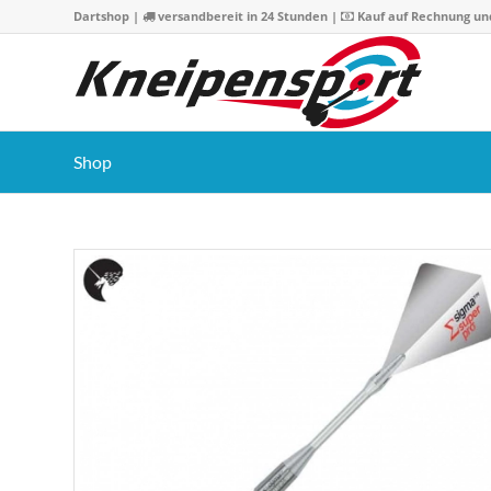
Dartshop
|
versandbereit in 24 Stunden |
Kauf auf Rechnung un
Shop