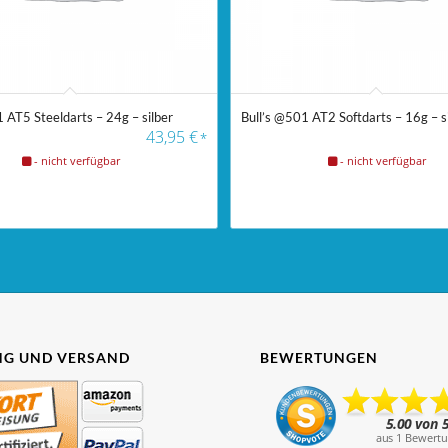
 AT5 Steeldarts – 24g – silber
Bull’s @501 AT2 Softdarts – 16g – s
43,95
€
*
- nicht verfügbar
- nicht verfügbar
G UND VERSAND
BEWERTUNGEN