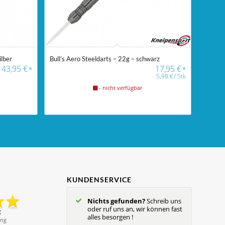
ilber
Bull’s Aero Steeldarts – 22g – schwarz
43,95
€
17,95
€
*
*
5,98
€
/
Stk
- nicht verfügbar
KUNDENSERVICE
Nichts gefunden?
Schreib uns
oder ruf uns an, wir können fast
alles besorgen !