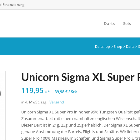
d Finanzierung
Darts
Sets
Dartshop
>
Shop
>
Darts
>
S
Unicorn Sigma XL Super P
119,95
*
39,98
€
/
Stk
€
inkl. MwSt.
zzgl.
Versand
Unicorn Sigma XL Super Pro in hoher 95% Tungsten Qualität gefer
Zusammenarbeit mit einem namhaften englischen Wissenschaftle
Dieser Dart ist in 21g, 23g und 25g erhältlich. Der Sigma XL Sup
genaue Abstimmung der Barrels, Flights und Schäfte. Wir liefer
Super Pro 100% Magnesium Schäften und Sigma Super Pro Ultra C