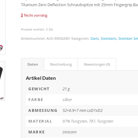
Titanium Zero Deflection Schraubspitze mit 25mm Fingergrip.
Nicht vorrätig
Produkt enthält: 3
Stk
Artikelnummer:
AUV-EMS02001
Kategorien:
Darts
,
Steeldarts
,
Steeldart Se
Daten
Beschreibung
Bewertungen (0)
Artikel Daten
GEWICHT
21 g
FARBE
silber
ABMESSUNG
52×6.9×7 mm LxD1xD2
MATERIAL
97% Tungsten, T97, Tungsten
MARKE
Unicorn