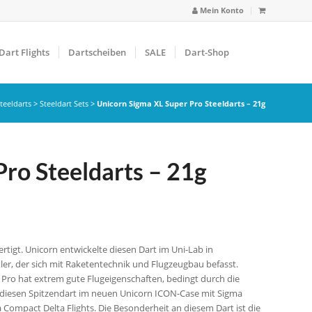
Mein Konto
Dart Flights
Dartscheiben
SALE
Dart-Shop
teeldarts
>
Steeldart Sets
>
Unicorn Sigma XL Super Pro Steeldarts – 21g
ro Steeldarts – 21g
tigt. Unicorn entwickelte diesen Dart im Uni-Lab in
r, der sich mit Raketentechnik und Flugzeugbau befasst.
er Pro hat extrem gute Flugeigenschaften, bedingt durch die
n diesen Spitzendart im neuen Unicorn ICON-Case mit Sigma
ompact Delta Flights. Die Besonderheit an diesem Dart ist die