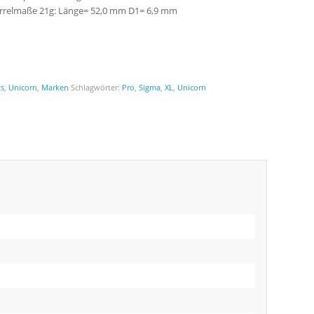
Barrelmaße 21g: Länge= 52,0 mm D1= 6,9 mm
ts
,
Unicorn
,
Marken
Schlagwörter:
Pro
,
Sigma
,
XL
,
Unicorn