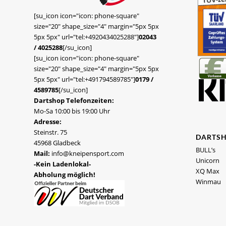
[su_icon icon="icon: phone-square"
size="20" shape_size="4" margin="5px 5px
5px 5px" url="tel:+4920434025288"]
02043
/ 4025288
[/su_icon]
[su_icon icon="icon: phone-square"
size="20" shape_size="4" margin="5px 5px
5px 5px" url="tel:+491794589785"]
0179 /
4589785
[/su_icon]
Dartshop Telefonzeiten:
Mo-Sa 10:00 bis 19:00 Uhr
Adresse:
Steinstr. 75
DARTS
45968 Gladbeck
BULL’s
Mail:
info@kneipensport.com
Unicorn
-Kein Ladenlokal-
XQ Max
Abholung möglich!
Winmau