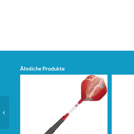
Ähnliche Produkte
Unicorn Phase 6 Purist
Soft Barrel – 18g –
schwarz