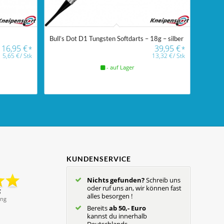
Bull’s Dot D1 Tungsten Softdarts – 18g – silber
16,95
€
39,95
€
*
*
5,65
€
/
Stk
13,32
€
/
Stk
- auf Lager
KUNDENSERVICE
Nichts gefunden?
Schreib uns
oder ruf uns an, wir können fast
alles besorgen !
Bereits
ab 50,- Euro
kannst du innerhalb
Deutschlands