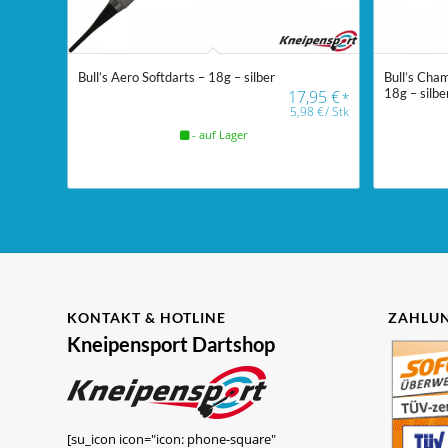
Bull’s Aero Softdarts – 18g – silber
Bull’s Cham
18g – silbe
17,95
€
*
5,98
€
/
Stk
- auf Lager
KONTAKT & HOTLINE
ZAHLUN
Kneipensport Dartshop
[su_icon icon="icon: phone-square"