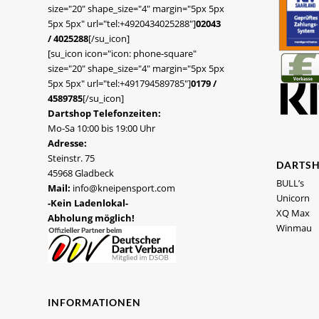
size="20" shape_size="4" margin="5px 5px
5px 5px" url="tel:+4920434025288"]
02043
/ 4025288
[/su_icon]
[su_icon icon="icon: phone-square"
size="20" shape_size="4" margin="5px 5px
5px 5px" url="tel:+491794589785"]
0179 /
4589785
[/su_icon]
Dartshop Telefonzeiten:
Mo-Sa 10:00 bis 19:00 Uhr
Adresse:
Steinstr. 75
DARTS
45968 Gladbeck
BULL’s
Mail:
info@kneipensport.com
Unicorn
-Kein Ladenlokal-
XQ Max
Abholung möglich!
Winmau
INFORMATIONEN