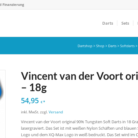
d Finanzierung
Darts
Sets
Dartshop
>
Shop
>
Darts
>
Softdarts
Vincent van der Voort or
– 18g
54,95
*
€
inkl. MwSt.
zzgl.
Versand
Vincent van der Voort original 90% Tungsten Soft Darts in 18
lasergraviert. Das Set ist mit weißen Nylon Schäften und blauen 
Logo und dem XQ-Max Logo in weiß bedruckt. Das Set wird im Cl