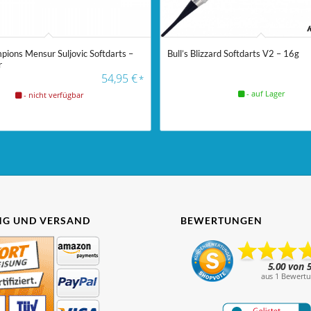
pions Mensur Suljovic Softdarts –
Bull’s Blizzard Softdarts V2 – 16g
r
54,95
€
*
- auf Lager
- nicht verfügbar
G UND VERSAND
BEWERTUNGEN