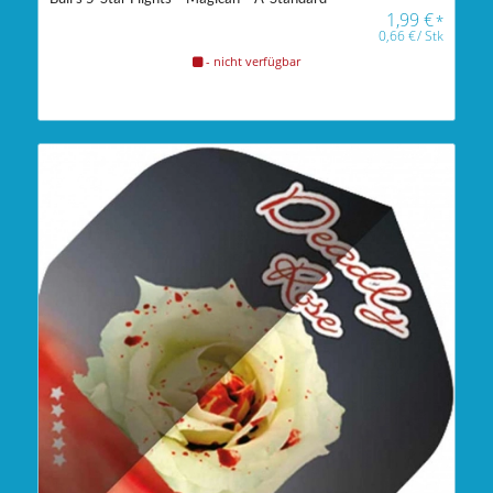
1,99
€
*
0,66
€
/
Stk
- nicht verfügbar