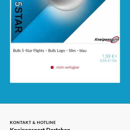
Bulls 5-Star Flights – Bulls Logo – Slim – blau
1,99
€
*
0,66
€
/
Stk
- nicht verfügbar
KONTAKT & HOTLINE
Kneipensport Dartshop