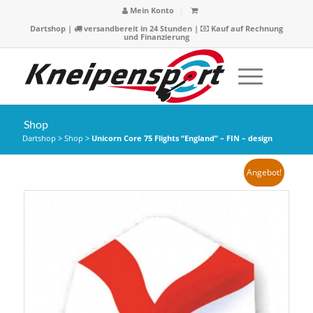
Mein Konto
Dartshop
|
versandbereit in 24 Stunden |
Kauf auf Rechnung
und Finanzierung
Shop
Dartshop
>
Shop
>
Unicorn Core 75 Flights “England” – FIN – design
Angebot!