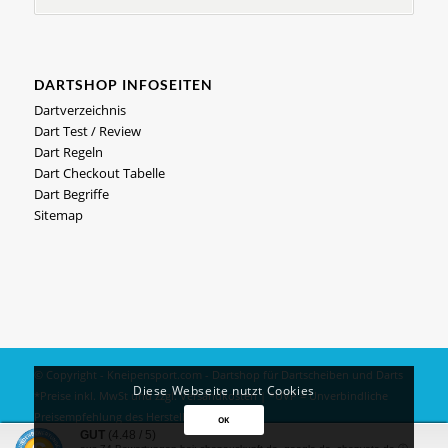
DARTSHOP INFOSEITEN
Dartverzeichnis
Dart Test / Review
Dart Regeln
Dart Checkout Tabelle
Dart Begriffe
Sitemap
© Copyright - Kneipensport.com -
Dartshop
für
Dartscheiben
und
Darts
Diese Webseite nutzt Cookies
*Preise inkl. MwSt und zzgl.
Versandkosten
| *UVP = Unverbindliche
Preisempfehlung des Herstellers
OK
GUT
(4.48 / 5)
Impressum
|
Datenschutz