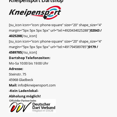
[su_icon icon="icon: phone-square" size="20" shape_size="4"
margin="5px 5px 5px 5px" url="tel:+4920434025288"]
02043 /
4025288
[/su_icon]
[su_icon icon="icon: phone-square" size="20" shape_size="4"
margin="5px 5px 5px 5px" url="tel:+491794589785"]
0179 /
4589785
[/su_icon]
Dartshop Telefonzeiten:
Mo-Sa 10:00 bis 19:00 Uhr
Adresse:
Steinstr. 75
45968 Gladbeck
Mail:
info@kneipensport.com
-Kein Ladenlokal-
Abholung möglich!