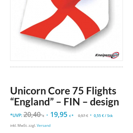
Unicorn Core 75 Flights
“England” – FIN – design
20,40
19,95
*UVP:
*
0,57
€
0,55
€
/
Stk
€
€
inkl. MwSt.
zzgl.
Versand