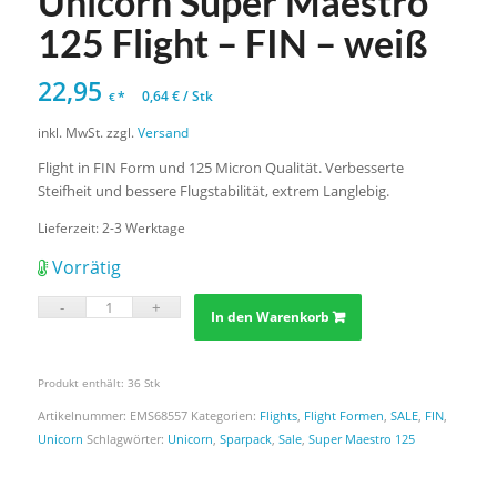
Unicorn Super Maestro
125 Flight – FIN – weiß
22,95
*
0,64
€
/
Stk
€
inkl. MwSt.
zzgl.
Versand
Flight in FIN Form und 125 Micron Qualität. Verbesserte
Steifheit und bessere Flugstabilität, extrem Langlebig.
Lieferzeit:
2-3 Werktage
Vorrätig
In den Warenkorb
Produkt enthält: 36
Stk
Artikelnummer:
EMS68557
Kategorien:
Flights
,
Flight Formen
,
SALE
,
FIN
,
Unicorn
Schlagwörter:
Unicorn
,
Sparpack
,
Sale
,
Super Maestro 125