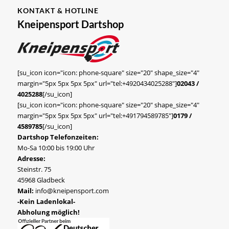
KONTAKT & HOTLINE
Kneipensport Dartshop
[su_icon icon="icon: phone-square" size="20" shape_size="4"
margin="5px 5px 5px 5px" url="tel:+4920434025288"]
02043 /
4025288
[/su_icon]
[su_icon icon="icon: phone-square" size="20" shape_size="4"
margin="5px 5px 5px 5px" url="tel:+491794589785"]
0179 /
4589785
[/su_icon]
Dartshop Telefonzeiten:
Mo-Sa 10:00 bis 19:00 Uhr
Adresse:
Steinstr. 75
45968 Gladbeck
Mail:
info@kneipensport.com
-Kein Ladenlokal-
Abholung möglich!