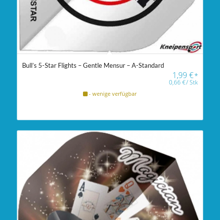
Bull’s 5-Star Flights – Gentle Mensur – A-Standard
1,99
€
*
0,66
€
/
Stk
- wenige verfügbar