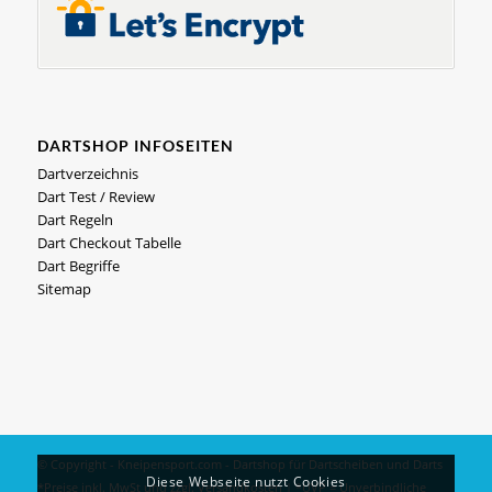
DARTSHOP INFOSEITEN
Dartverzeichnis
Dart Test / Review
Dart Regeln
Dart Checkout Tabelle
Dart Begriffe
Sitemap
© Copyright - Kneipensport.com -
Dartshop
für
Dartscheiben
und
Darts
Diese Webseite nutzt Cookies
*Preise inkl. MwSt und zzgl.
Versandkosten
| *UVP = Unverbindliche