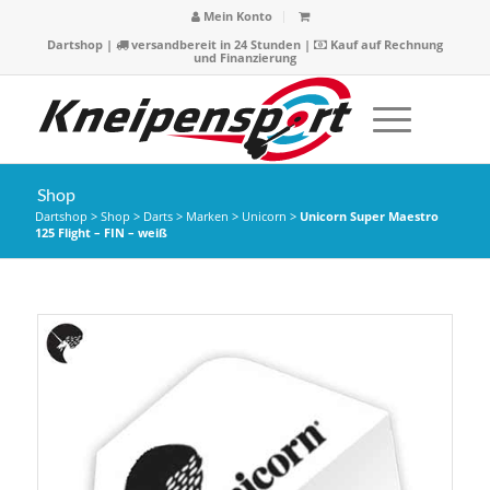
Mein Konto
Dartshop
|
versandbereit in 24 Stunden |
Kauf auf Rechnung
und Finanzierung
Shop
Dartshop
>
Shop
>
Darts
>
Marken
>
Unicorn
>
Unicorn Super Maestro
125 Flight – FIN – weiß