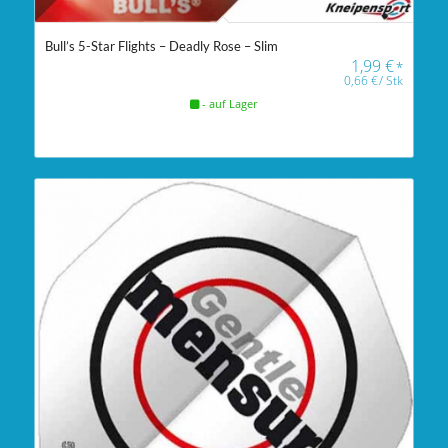
Bull’s 5-Star Flights – Deadly Rose – Slim
1,99
€
*
0,66
€
/
Stk
- auf Lager