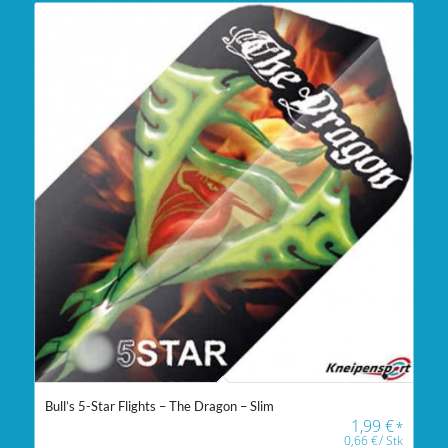
Bull’s 5-Star Flights – The Dragon – Slim
1,99
€
*
0,66
€
/
Stk