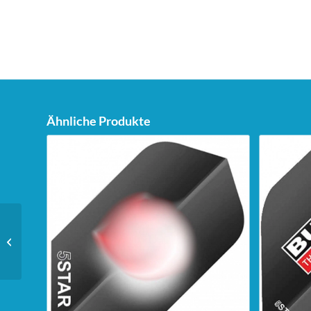
Ähnliche Produkte
Unicorn Super Maestro
125 Flight – Plus – weiß