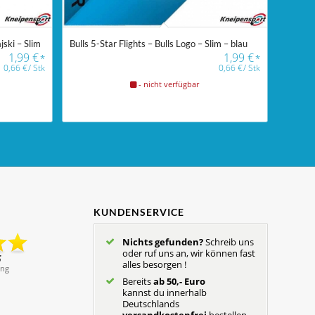
jski – Slim
Bulls 5-Star Flights – Bulls Logo – Slim – blau
1,99
€
1,99
€
*
*
0,66
€
/
Stk
0,66
€
/
Stk
- nicht verfügbar
KUNDENSERVICE
Nichts gefunden?
Schreib uns
oder ruf uns an, wir können fast
alles besorgen !
Bereits
ab 50,- Euro
kannst du innerhalb
Deutschlands