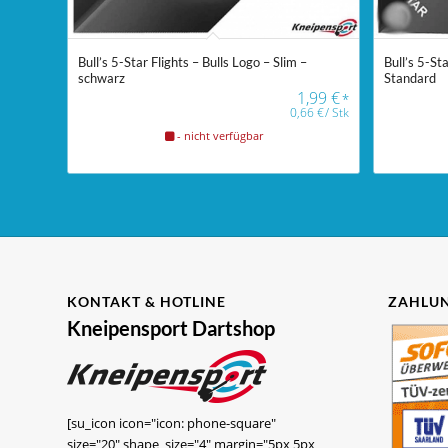
Bull’s 5-Star Flights – Bulls Logo – Slim –
Bull’s 5-St
schwarz
Standard
1,99
€
*
0,66
€
/
Stk
- nicht verfügbar
KONTAKT & HOTLINE
ZAHLUN
Kneipensport Dartshop
[su_icon icon="icon: phone-square"
size="20" shape_size="4" margin="5px 5px