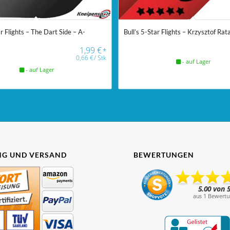
ar Flights – The Dart Side – A-
Bull’s 5-Star Flights – Krzysztof Rata
1,99
€
*
0,66
€
/
Stk
- auf Lager
- auf Lager
G UND VERSAND
BEWERTUNGEN