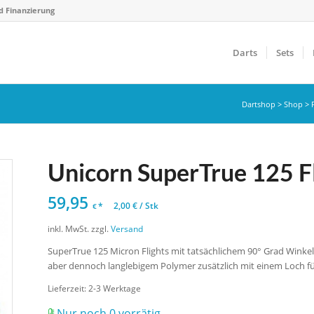
d Finanzierung
Darts
Sets
Dartshop
>
Shop
>
Unicorn SuperTrue 125 Fli
59,95
*
2,00
€
/
Stk
€
inkl. MwSt.
zzgl.
Versand
SuperTrue 125 Micron Flights mit tatsächlichem 90° Grad Winkel, 
aber dennoch langlebigem Polymer zusätzlich mit einem Loch fü
Lieferzeit:
2-3 Werktage
Nur noch 0 vorrätig