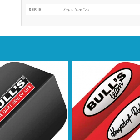
SERIE
SuperTrue 125