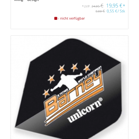
€
19,95
€
*
*UVP:
24,95
€
0,55
€
/
Stk
0,69
- nicht verfügbar