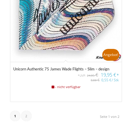
Angebot!
Unicorn Authentic 75 James Wade Flights – Slim – design
€
19,95
€
*
*UVP:
24,95
€
0,55
€
/
Stk
0,69
- nicht verfügbar
1
2
Seite 1 von 2