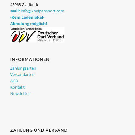
45968 Gladbeck
Mail:
info@kneipensport.com
-Kein Ladenlokal-
Abholung möglich!
INFORMATIONEN
Zahlungsarten
Versandarten
AGB
Kontakt
Newsletter
ZAHLUNG UND VERSAND