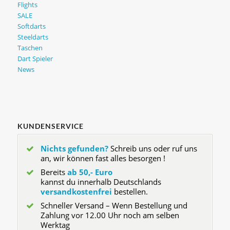
Flights
SALE
Softdarts
Steeldarts
Taschen
Dart Spieler
News
KUNDENSERVICE
Nichts gefunden?
Schreib uns oder ruf uns
an, wir können fast alles besorgen !
Bereits
ab 50,- Euro
kannst du innerhalb Deutschlands
versandkostenfrei
bestellen.
Schneller Versand – Wenn Bestellung und
Zahlung vor 12.00 Uhr noch am selben
Werktag