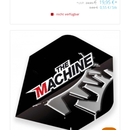
€
19,95
€
*
*UVP:
24,95
€
0,55
€
/
Stk
0,69
- nicht verfügbar