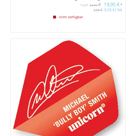
€
19,95
€
*
*UVP:
24,95
€
0,55
€
/
Stk
0,69
Farbfilter
- nicht verfügbar