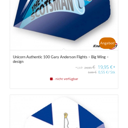
Angebot!
Unicorn Authentic 100 Gary Anderson Flights – Big Wing –
design
€
19,95
€
*
*UVP:
24,95
€
0,55
€
/
Stk
0,69
- nicht verfügbar