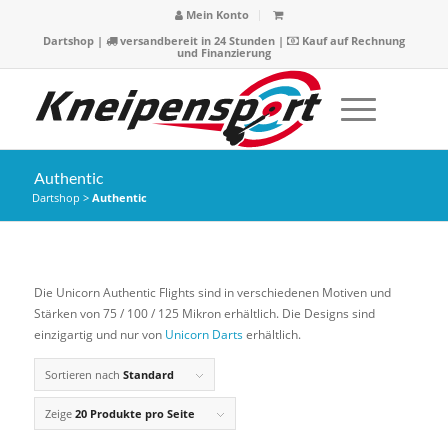
Mein Konto
Dartshop
|
versandbereit in 24 Stunden |
Kauf auf Rechnung
und Finanzierung
Authentic
Dartshop
>
Authentic
Die Unicorn Authentic Flights sind in verschiedenen Motiven und
Stärken von 75 / 100 / 125 Mikron erhältlich. Die Designs sind
einzigartig und nur von
Unicorn Darts
erhältlich.
Sortieren nach
Standard
Zeige
20 Produkte pro Seite