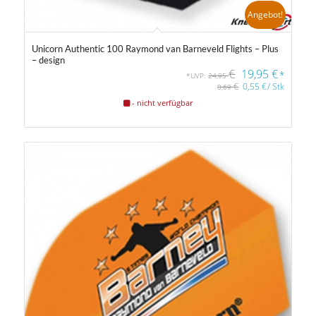
Angebot!
Unicorn Authentic 100 Raymond van Barneveld Flights – Plus
– design
€
19,95
€
*
*UVP:
24,95
€
0,55
€
/
Stk
0,69
- nicht verfügbar