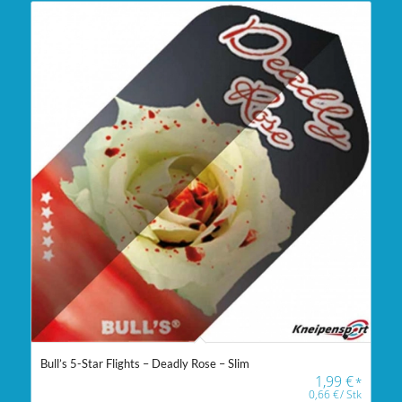
Bull’s 5-Star Flights – Deadly Rose – Slim
1,99
€
*
0,66
€
/
Stk