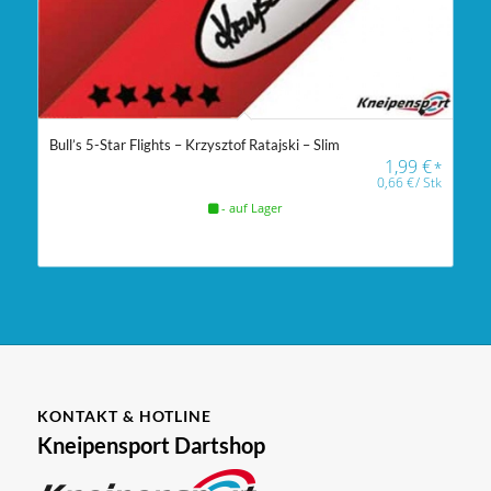
Bull’s 5-Star Flights – Krzysztof Ratajski – Slim
1,99
€
*
0,66
€
/
Stk
- auf Lager
KONTAKT & HOTLINE
Kneipensport Dartshop