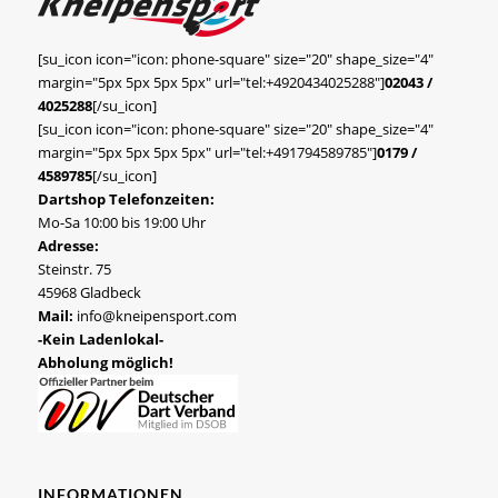
[su_icon icon="icon: phone-square" size="20" shape_size="4"
margin="5px 5px 5px 5px" url="tel:+4920434025288"]
02043 /
4025288
[/su_icon]
[su_icon icon="icon: phone-square" size="20" shape_size="4"
margin="5px 5px 5px 5px" url="tel:+491794589785"]
0179 /
4589785
[/su_icon]
Dartshop Telefonzeiten:
Mo-Sa 10:00 bis 19:00 Uhr
Adresse:
Steinstr. 75
45968 Gladbeck
Mail:
info@kneipensport.com
-Kein Ladenlokal-
Abholung möglich!
INFORMATIONEN