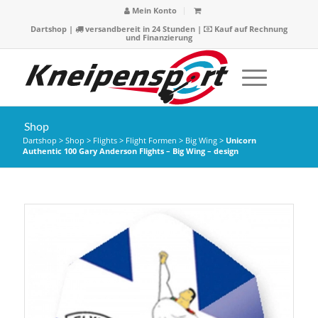
Mein Konto
Dartshop
|
versandbereit in 24 Stunden |
Kauf auf Rechnung
und Finanzierung
Shop
Dartshop
>
Shop
>
Flights
>
Flight Formen
>
Big Wing
>
Unicorn
Authentic 100 Gary Anderson Flights – Big Wing – design