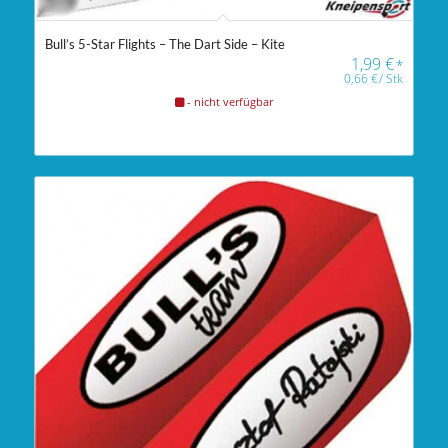
Bull’s 5-Star Flights – The Dart Side – Kite
1,99
€
*
0,66
€
/
Stk
- nicht verfügbar