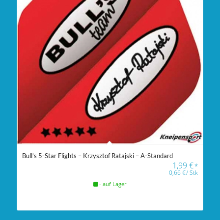
Bull’s 5-Star Flights – Krzysztof Ratajski – A-Standard
1,99
€
*
0,66
€
/
Stk
- auf Lager