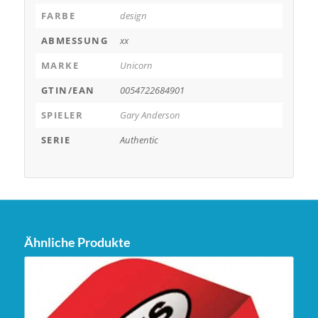
FARBE
design
ABMESSUNG
xx
MARKE
Unicorn
GTIN/EAN
0054722684901
SPIELER
Gary Anderson
SERIE
Authentic
Ähnliche Produkte