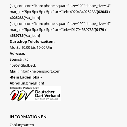
[su_icon icon="icon: phone-square" size="20" shape_size="4"
margin="5px 5px 5px 5px" url="tel:+4920434025288"]
02043 /
4025288
[/su_icon]
[su_icon icon="icon: phone-square" size="20" shape_size="4"
margin="5px 5px 5px 5px" url="tel:+491794589785"]
0179 /
4589785
[/su_icon]
Dartshop Telefonzeiten:
Mo-Sa 10:00 bis 19:00 Uhr
Adresse:
Steinstr. 75
45968 Gladbeck
Mail:
info@kneipensport.com
-Kein Ladenlokal-
Abholung möglich!
INFORMATIONEN
Zahlungsarten