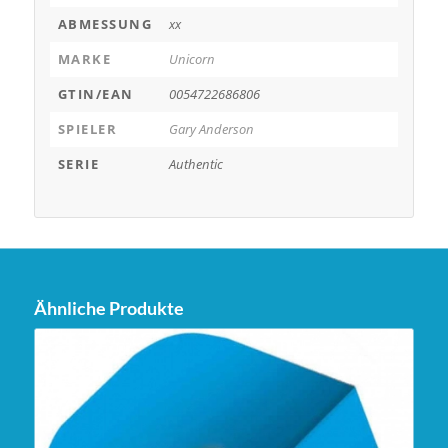
ABMESSUNG
xx
MARKE
Unicorn
GTIN/EAN
0054722686806
SPIELER
Gary Anderson
SERIE
Authentic
Ähnliche Produkte