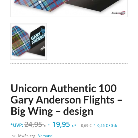
Unicorn Authentic 100
Gary Anderson Flights –
Big Wing – design
24,95
19,95
*UVP:
*
0,69
€
0,55
€
/
Stk
€
€
inkl. MwSt.
zzgl.
Versand