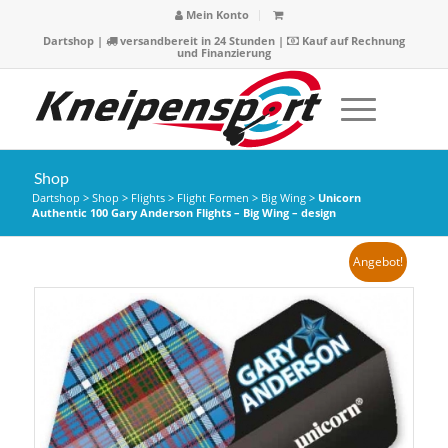
Mein Konto
Dartshop
|
versandbereit in 24 Stunden |
Kauf auf Rechnung
und Finanzierung
Shop
Dartshop
>
Shop
>
Flights
>
Flight Formen
>
Big Wing
>
Unicorn
Authentic 100 Gary Anderson Flights – Big Wing – design
Angebot!