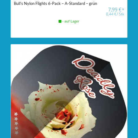
Bull’s Nylon Flights 6-Pack – A-Standard – grün
7,99
€
*
0,44
€
/
Stk
- auf Lager