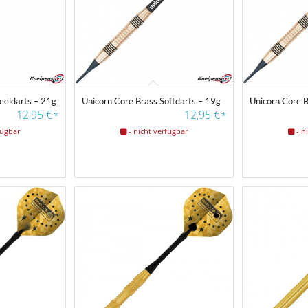
eeldarts – 21g
Unicorn Core Brass Softdarts – 19g
Unicorn Core B
12,95
€
12,95
€
*
*
fügbar
- nicht verfügbar
- n