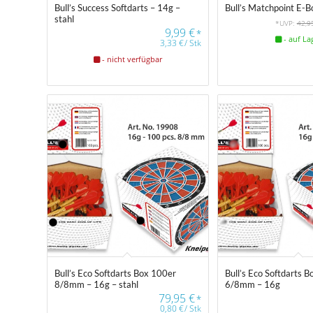
Bull’s Matchpoint E-B
Bull’s Success Softdarts – 14g –
stahl
*UVP:
42,9
9,99
€
*
- auf La
3,33
€
/
Stk
- nicht verfügbar
Bull’s Eco Softdarts Box 100er
Bull’s Eco Softdarts 
4.33
8/8mm – 16g – stahl
6/8mm – 16g
79,95
€
*
0,80
€
/
Stk