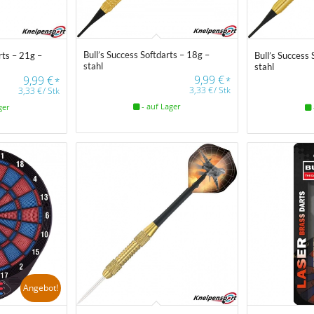
Bull’s Success Softdarts – 18g –
rts – 21g –
Bull’s Success 
stahl
stahl
9,99
€
9,99
€
*
*
3,33
€
/
Stk
3,33
€
/
Stk
- auf Lager
ger
Angebot!