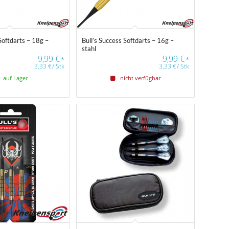
Softdarts – 18g –
Bull’s Success Softdarts – 16g –
stahl
9,99
€
9,99
€
*
*
3,33
€
/
Stk
3,33
€
/
Stk
- auf Lager
- nicht verfügbar