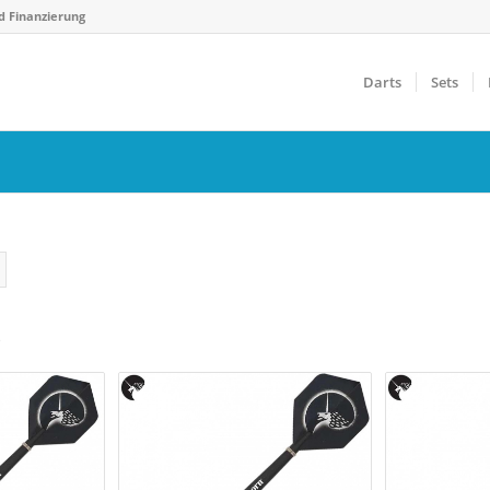
d Finanzierung
Darts
Sets
s
Gewicht
F
€
14 g
40 g
0
Farbfilter