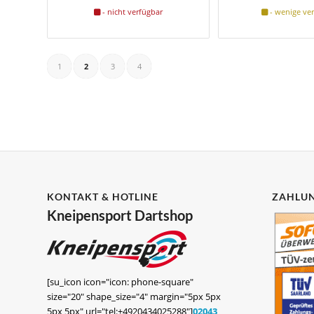
- nicht verfügbar
- wenige ve
1
2
3
4
KONTAKT & HOTLINE
ZAHLUN
Kneipensport Dartshop
[su_icon icon="icon: phone-square"
size="20" shape_size="4" margin="5px 5px
5px 5px" url="tel:+4920434025288"]
02043