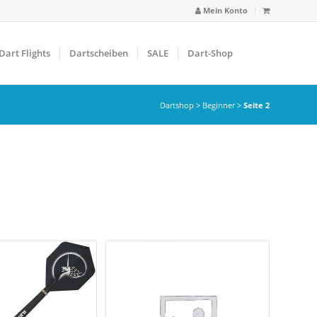
Mein Konto
Dart Flights
Dartscheiben
SALE
Dart-Shop
Dartshop
>
Beginner
>
Seite 2
arbfilter