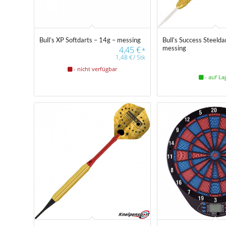
Bull’s XP Softdarts – 14g – messing
Bull’s Success Steelda
messing
4,45
€
*
1,48
€
/
Stk
- nicht verfügbar
- auf La