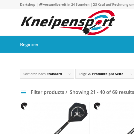
Dartshop
|
versandbereit in 24 Stunden |
Kauf auf Rechnung un
Beginner
Sortieren nach
Standard
Zeige
20 Produkte pro Seite
Filter products
Showing 21 - 40 of 69 result
Preis
2 €
100 
2
27
51
76
10