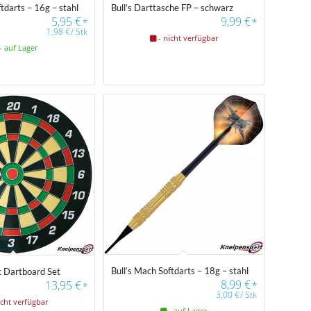
ftdarts – 16g – stahl
Bull’s Darttasche FP – schwarz
5,95
€
9,99
€
*
*
1,98
€
/
Stk
- nicht verfügbar
- auf Lager
Bull’s Mach Softdarts – 18g – stahl
c Dartboard Set
8,99
€
13,95
€
*
*
3,00
€
/
Stk
icht verfügbar
- auf Lager