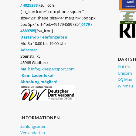
/ 4025288
[/su_icon]
[su_icon icon="icon: phone-square"
size="20" shape_size="4" margin="5px 5px
5px 5px" url="tel:+491794589785"]
0179 /
4589785
[/su_icon]
Dartshop Telefonzeiten:
Mo-Sa 10:00 bis 19:00 Uhr
Adresse:
Steinstr. 75
DARTS
45968 Gladbeck
BULL’s
Mail:
info@kneipensport.com
Unicorn
-Kein Ladenlokal-
XQ Max
Abholung möglich!
Winmau
INFORMATIONEN
Zahlungsarten
Versandarten