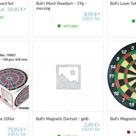
oard Set
Bull’s Mach Steeldart – 19g –
Bull’s Laser So
messing
€
39,95
€
*
5
8,99
€
*
ger
3,00
€
/
Stk
- auf Lager
Box 100er
Bull’s Magnetic Dartset – gelb
Bull’s Magneti
2,49
€
*
79,95
€
0,83
€
/
Stk
*
- n
0,80
€
/
Stk