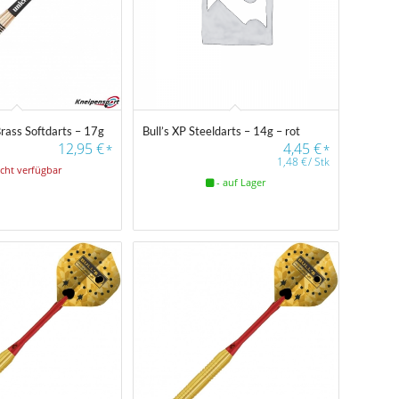
rass Softdarts – 17g
Bull’s XP Steeldarts – 14g – rot
12,95
€
4,45
€
*
*
1,48
€
/
Stk
icht verfügbar
- auf Lager