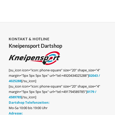
KONTAKT & HOTLINE
Kneipensport Dartshop
[su_icon icon="icon: phone-square" size="20" shape_size="4"
margin="5px 5px 5px 5px" url="tel:+4920434025288"]
02043 /
4025288
[/su_icon]
[su_icon icon="icon: phone-square" size="20" shape_size="4"
margin="5px 5px 5px 5px" url="tel:+491794589785"]
0179 /
4589785
[/su_icon]
Dartshop Telefonzeiten:
Mo-Sa 10:00 bis 19:00 Uhr
Adresse: