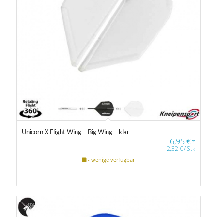
Unicorn X Flight Wing – Big Wing – klar
6,95
€
*
2,32
€
/
Stk
- wenige verfügbar