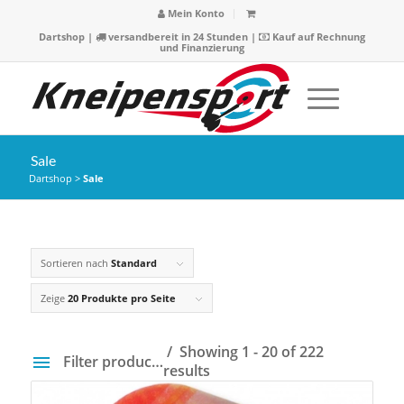
Mein Konto
Dartshop
|
versandbereit in 24 Stunden |
Kauf auf Rechnung
und Finanzierung
Sale
Dartshop
>
Sale
Sortieren nach
Standard
Zeige
20 Produkte pro Seite
Showing 1 - 20 of 222
Filter products
results
Preis