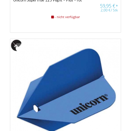
59,95
€
*
2,00
€
/
Stk
- nicht verfügbar