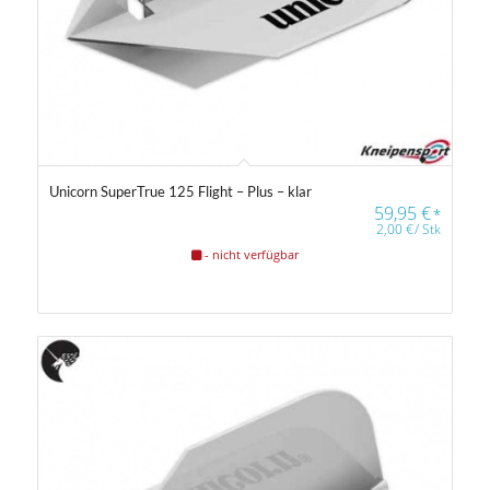
Unicorn SuperTrue 125 Flight – Plus – klar
59,95
€
*
2,00
€
/
Stk
- nicht verfügbar