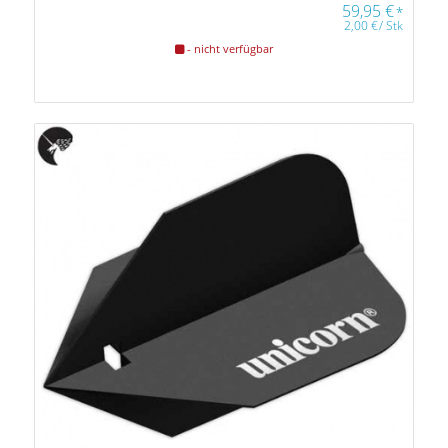
59,95
€
*
2,00
€
/
Stk
- nicht verfügbar