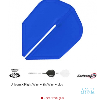
Unicorn X Flight Wing – Big Wing – blau
6,95
€
*
2,32
€
/
Stk
- nicht verfügbar