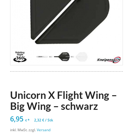
Unicorn X Flight Wing –
Big Wing – schwarz
6,95
*
2,32
€
/
Stk
€
inkl. MwSt.
zzgl.
Versand