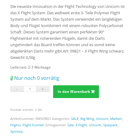
Die neueste Innovation in der Flight Technology von Unicorn ist
das X Flight System. Das weltweit erste 3- Teile Polymer Flight
System auf dem Markt. Das System verwendet ein langlebigen
Body und Flügel, kombiniert mit einem robusten Polycarbonat
Schaft. Dieses System garantiert einen perfekten 90°
Flightwinkel mit rotierenden Flügeln, damit die Darts
ungehindert das Board treffen können und es somit keine
abgelenkten Darts mehr gibt.Art: 09821 – X Flight Wing schwarz,
Gewicht 0,50g
Lieferzeit:
2-3 Werktage
Nur noch 0 vorrätig
In den Warenkorb
Produkt enthält: 3
Stk
Artikelnummer:
EMS09821
Kategorien:
SALE
,
Big Wing
,
Unicorn
,
Marken
,
Flights
,
Flight Formen
Schlagwörter:
Sale
,
X Flight
,
Unicorn
,
Sparpack
,
Spintop