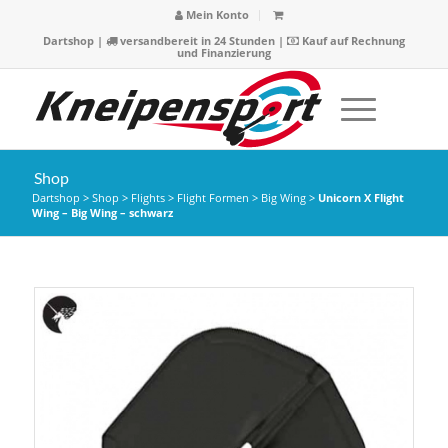
Mein Konto
Dartshop
|
versandbereit in 24 Stunden |
Kauf auf Rechnung
und Finanzierung
Shop
Dartshop
>
Shop
>
Flights
>
Flight Formen
>
Big Wing
>
Unicorn X Flight
Wing – Big Wing – schwarz