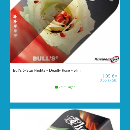
Bull’s 5-Star Flights – Deadly Rose – Slim
1,99
€
*
0,66
€
/
Stk
- auf Lager