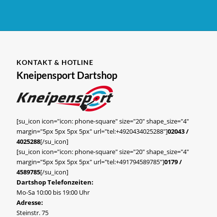
KONTAKT & HOTLINE
Kneipensport Dartshop
[su_icon icon="icon: phone-square" size="20" shape_size="4"
margin="5px 5px 5px 5px" url="tel:+4920434025288"]
02043 /
4025288
[/su_icon]
[su_icon icon="icon: phone-square" size="20" shape_size="4"
margin="5px 5px 5px 5px" url="tel:+491794589785"]
0179 /
4589785
[/su_icon]
Dartshop Telefonzeiten:
Mo-Sa 10:00 bis 19:00 Uhr
Adresse:
Steinstr. 75