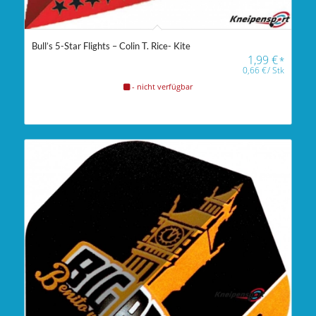
Bull’s 5-Star Flights – Colin T. Rice- Kite
1,99
€
*
0,66
€
/
Stk
- nicht verfügbar