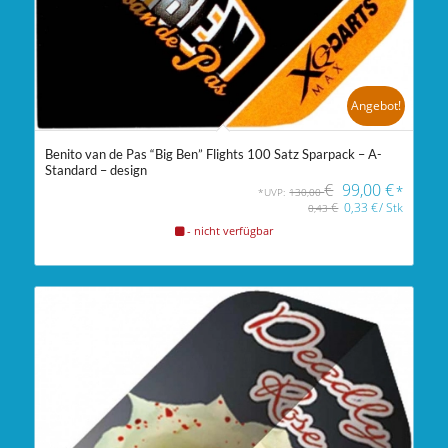
Angebot!
Benito van de Pas “Big Ben” Flights 100 Satz Sparpack – A-
Standard – design
€
99,00
€
*
*UVP:
130,00
€
0,33
€
/
Stk
0,43
- nicht verfügbar