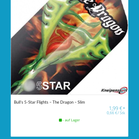
Bull’s 5-Star Flights – The Dragon – Slim
1,99
€
*
0,66
€
/
Stk
- auf Lager