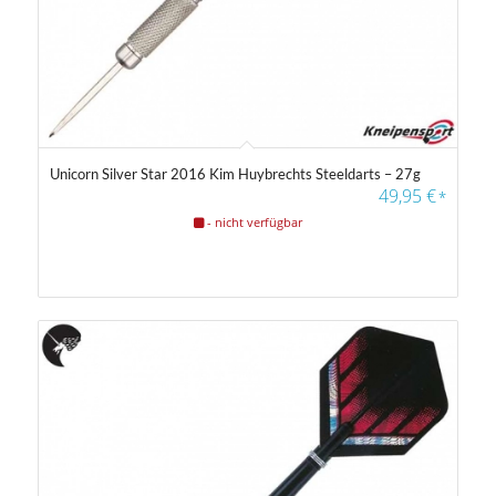
5.00
Unicorn Silver Star 2016 Kim Huybrechts Steeldarts – 27g
49,95
€
*
- nicht verfügbar