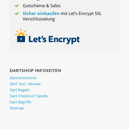
Gutscheine & Sales
Sicher einkaufen
mit Let’s Encrypt SSL
Verschlüsselung
DARTSHOP INFOSEITEN
Dartverzeichnis
Dart Test / Review
Dart Regeln
Dart Checkout Tabelle
Dart Begriffe
Sitemap