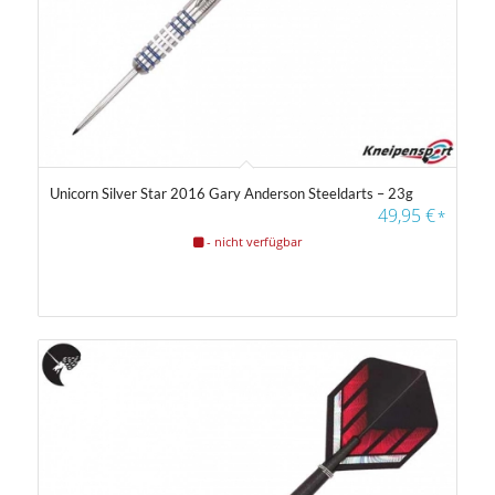
Unicorn Silver Star 2016 Gary Anderson Steeldarts – 23g
49,95
€
*
- nicht verfügbar