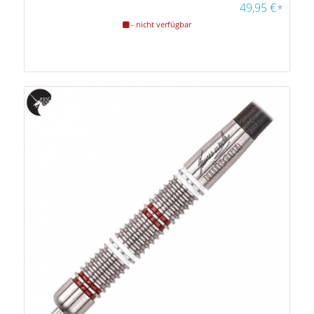
49,95
€
*
- nicht verfügbar