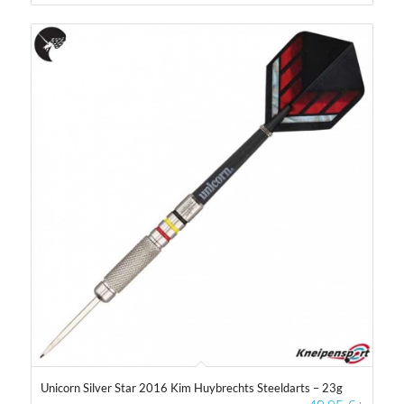
Unicorn Silver Star 2016 Kim Huybrechts Steeldarts – 23g