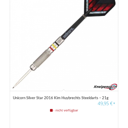
Unicorn Silver Star 2016 Kim Huybrechts Steeldarts – 21g
49,95
€
*
- nicht verfügbar