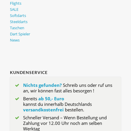
Flights
SALE
Softdarts
Steeldarts
Taschen
Dart Spieler
News
KUNDENSERVICE
Nichts gefunden?
Schreib uns oder ruf uns
an, wir können fast alles besorgen !
Bereits
ab 50,- Euro
kannst du innerhalb Deutschlands
versandkostenfrei
bestellen.
Schneller Versand – Wenn Bestellung und
Zahlung vor 12.00 Uhr noch am selben
Werktag