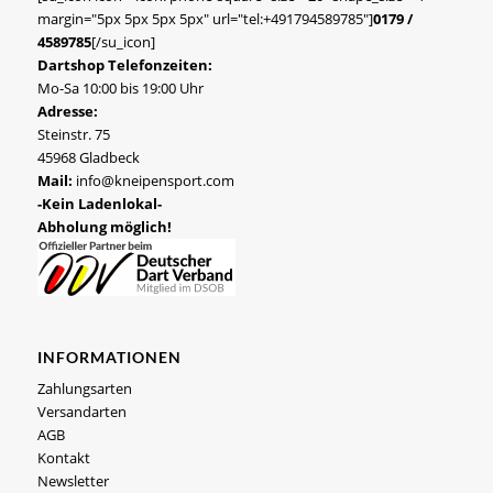
margin="5px 5px 5px 5px" url="tel:+491794589785"]
0179 /
4589785
[/su_icon]
Dartshop Telefonzeiten:
Mo-Sa 10:00 bis 19:00 Uhr
Adresse:
Steinstr. 75
45968 Gladbeck
Mail:
info@kneipensport.com
-Kein Ladenlokal-
Abholung möglich!
INFORMATIONEN
Zahlungsarten
Versandarten
AGB
Kontakt
Newsletter