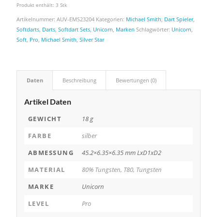
Produkt enthält: 3
Stk
Artikelnummer:
AUV-EMS23204
Kategorien:
Michael Smith
,
Dart Spieler
,
Softdarts
,
Darts
,
Softdart Sets
,
Unicorn
,
Marken
Schlagwörter:
Unicorn
,
Soft
,
Pro
,
Michael Smith
,
Silver Star
Daten
Beschreibung
Bewertungen (0)
Artikel Daten
GEWICHT
18 g
FARBE
silber
ABMESSUNG
45.2×6.35×6.35 mm LxD1xD2
MATERIAL
80% Tungsten, T80, Tungsten
MARKE
Unicorn
LEVEL
Pro