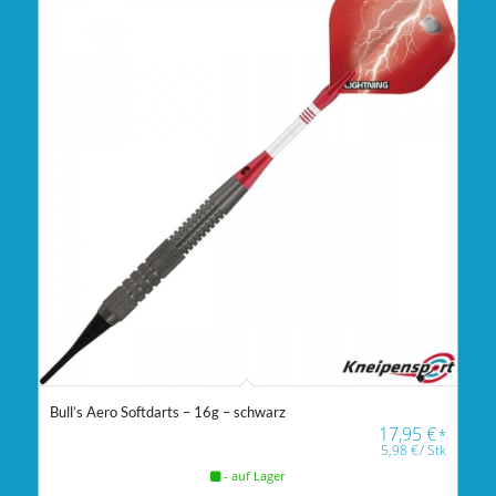
Bull’s Aero Softdarts – 16g – schwarz
17,95
€
*
5,98
€
/
Stk
- auf Lager