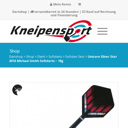
Mein Konto
Dartshop
|
versandbereit in 24 Stunden |
Kauf auf Rechnung
und Finanzierung
Shop
Dartshop
>
Shop
>
Darts
>
Softdarts
>
Softdart Sets
>
Unicorn Silver Star
2016 Michael Smith Softdarts – 18g