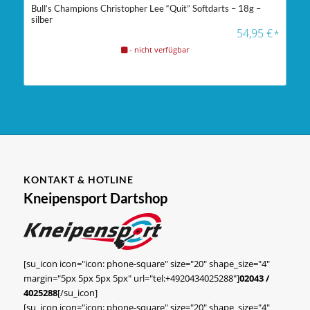
Bull’s Champions Christopher Lee “Quit” Softdarts – 18g –
silber
54,95
€
*
- nicht verfügbar
KONTAKT & HOTLINE
Kneipensport Dartshop
[su_icon icon="icon: phone-square" size="20" shape_size="4"
margin="5px 5px 5px 5px" url="tel:+4920434025288"]
02043 /
4025288
[/su_icon]
[su_icon icon="icon: phone-square" size="20" shape_size="4"