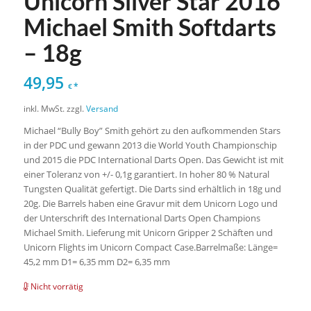
Unicorn Silver Star 2016
Michael Smith Softdarts
– 18g
49,95
*
€
inkl. MwSt.
zzgl.
Versand
Michael “Bully Boy” Smith gehört zu den aufkommenden Stars
in der PDC und gewann 2013 die World Youth Championschip
und 2015 die PDC International Darts Open. Das Gewicht ist mit
einer Toleranz von +/- 0,1g garantiert. In hoher 80 % Natural
Tungsten Qualität gefertigt. Die Darts sind erhältlich in 18g und
20g. Die Barrels haben eine Gravur mit dem Unicorn Logo und
der Unterschrift des International Darts Open Champions
Michael Smith. Lieferung mit Unicorn Gripper 2 Schäften und
Unicorn Flights im Unicorn Compact Case.Barrelmaße: Länge=
45,2 mm D1= 6,35 mm D2= 6,35 mm
Nicht vorrätig