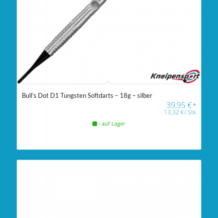
Bull’s Dot D1 Tungsten Softdarts – 18g – silber
39,95
€
*
13,32
€
/
Stk
- auf Lager