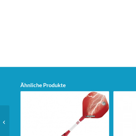
Ähnliche Produkte
Unicorn Sigma XL
Super Pro Steeldarts –
23g