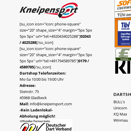
[su_icon icon="icon: phone-square"
size="20" shape_size="4" margin="5px 5px
5px 5px" url="tel:+4920434025288"]
02043
/ 4025288
[/su_icon]
[su_icon icon="icon: phone-square"
size="20" shape_size="4" margin="5px 5px
5px 5px" url="tel:+491794589785"]
0179 /
4589785
[/su_icon]
Dartshop Telefonzeiten:
Mo-Sa 10:00 bis 19:00 Uhr
Adresse:
Steinstr. 75
DARTS
45968 Gladbeck
BULL’s
Mail:
info@kneipensport.com
Unicorn
-Kein Ladenlokal-
XQ Max
Abholung möglich!
Winmau