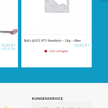
Bull’s @501 AT5 Steeldarts – 26g – silber
16,95
€
43,95
€
*
*
5,65
€
/
Stk
- nicht verfügbar
KUNDENSERVICE