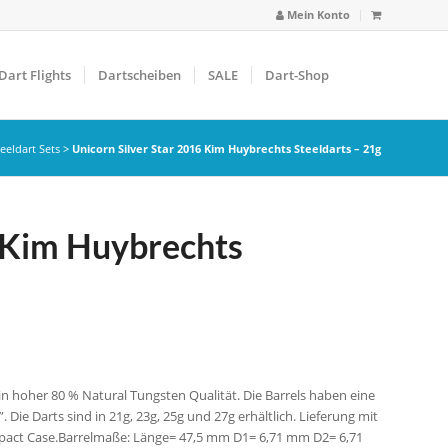
Mein Konto
Dart Flights
Dartscheiben
SALE
Dart-Shop
eeldart Sets
>
Unicorn Silver Star 2016 Kim Huybrechts Steeldarts – 21g
6 Kim Huybrechts
 in hoher 80 % Natural Tungsten Qualität. Die Barrels haben eine
Die Darts sind in 21g, 23g, 25g und 27g erhältlich. Lieferung mit
mpact Case.Barrelmaße: Länge= 47,5 mm D1= 6,71 mm D2= 6,71