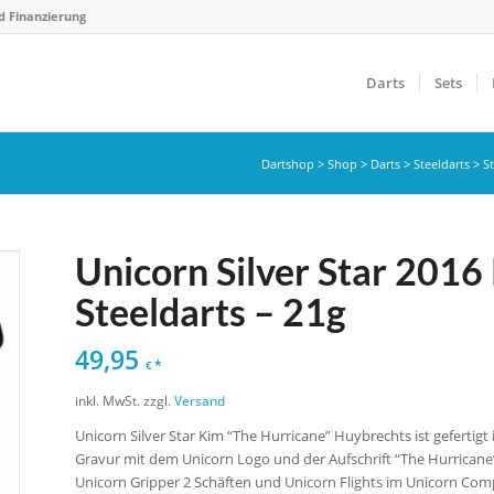
d Finanzierung
Darts
Sets
Dartshop
>
Shop
>
Darts
>
Steeldarts
>
St
Unicorn Silver Star 201
Steeldarts – 21g
49,95
*
€
inkl. MwSt.
zzgl.
Versand
Unicorn Silver Star Kim “The Hurricane” Huybrechts ist gefertigt
Gravur mit dem Unicorn Logo und der Aufschrift “The Hurricane”. 
Unicorn Gripper 2 Schäften und Unicorn Flights im Unicorn Co