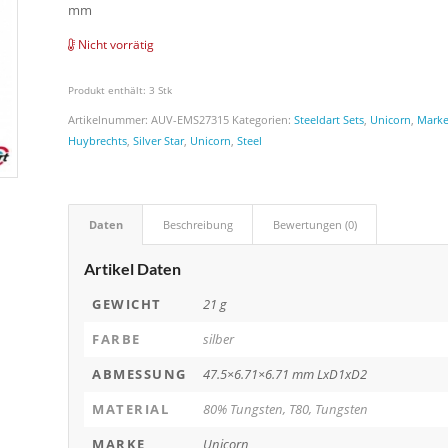
mm
Nicht vorrätig
Produkt enthält: 3
Stk
Artikelnummer:
AUV-EMS27315
Kategorien:
Steeldart Sets
,
Unicorn
,
Mark
Huybrechts
,
Silver Star
,
Unicorn
,
Steel
Daten
Beschreibung
Bewertungen (0)
Artikel Daten
GEWICHT
21 g
FARBE
silber
ABMESSUNG
47.5×6.71×6.71 mm LxD1xD2
MATERIAL
80% Tungsten, T80, Tungsten
MARKE
Unicorn